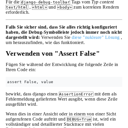
Für die
Tags vom
Typ content
django-debug-toolbar
,
und
zum korrekten Rendern
text/html
<html>
<body>
erforderlich.
Falls Sie sicher sind, dass Sie alles richtig konfiguriert
haben, die Debug-Symbolleiste jedoch immer noch nicht
dargestellt wird:
Verwenden Sie
diese "nukleare" Lösung
,
um herauszufinden, wie das funktioniert.
Verwenden von "Assert False"
Fügen Sie während der Entwicklung die folgende Zeile in
Ihren Code ein:
bewirkt, dass django einen
mit dem als
AssertionError
Fehlermeldung gelieferten Wert ausgibt, wenn diese Zeile
ausgeführt wird.
Wenn dies in einer Ansicht oder in einem von einer Sicht
aufgerufenen Code auftritt und
ist, wird ein
DEBUG=True
vollständiger und detaillierter Stacktrace mit vielen