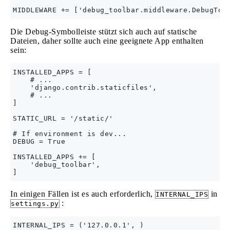
Die Debug-Symbolleiste stützt sich auch auf statische
Dateien, daher sollte auch eine geeignete App enthalten
sein:
INSTALLED_APPS = [

    # ...

    'django.contrib.staticfiles',

    # ...

]

STATIC_URL = '/static/'

# If environment is dev...

DEBUG = True

INSTALLED_APPS += [

    'debug_toolbar',

In einigen Fällen ist es auch erforderlich,
in
INTERNAL_IPS
:
settings.py