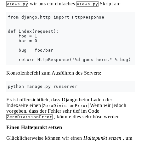
wir uns ein einfaches
Skript an:
views.py
views.py
from django.http import HttpResponse

def index(request):

    foo = 1

    bar = 0

    bug = foo/bar

Konsolenbefehl zum Ausführen des Servers:
Es ist offensichtlich, dass Django beim Laden der
Indexseite einen
Wenn wir jedoch
ZeroDivisionError
vorgeben, dass der Fehler sehr tief im Code
, könnte dies sehr böse werden.
ZeroDivisionError
Einen Haltepunkt setzen
Glücklicherweise können wir einen
Haltepunkt setzen
, um