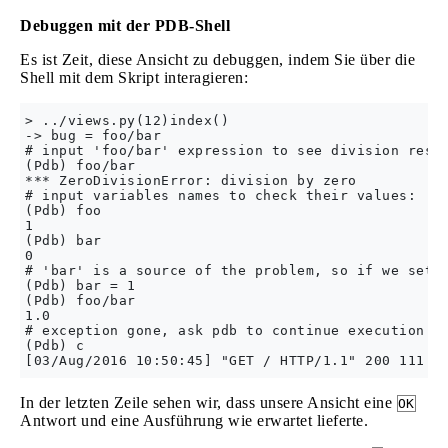
Debuggen mit der PDB-Shell
Es ist Zeit, diese Ansicht zu debuggen, indem Sie über die
Shell mit dem Skript interagieren:
> ../views.py(12)index()

-> bug = foo/bar

# input 'foo/bar' expression to see division resul
(Pdb) foo/bar

*** ZeroDivisionError: division by zero

# input variables names to check their values:

(Pdb) foo

1

(Pdb) bar

0

# 'bar' is a source of the problem, so if we set i
(Pdb) bar = 1

(Pdb) foo/bar

1.0

# exception gone, ask pdb to continue execution by
(Pdb) c

In der letzten Zeile sehen wir, dass unsere Ansicht eine
OK
Antwort und eine Ausführung wie erwartet lieferte.