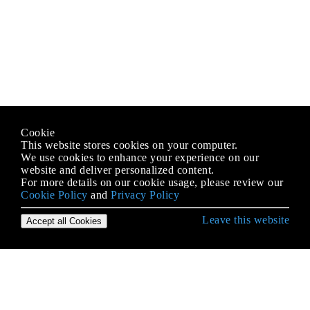
Cookie
This website stores cookies on your computer.
We use cookies to enhance your experience on our
website and deliver personalized content.
For more details on our cookie usage, please review our
Cookie Policy
and
Privacy Policy
Leave this website
Accept all Cookies
Erste Schritte mit Django
Ansichten
ArrayField - ein PostgreSQL-spezifisches Feld