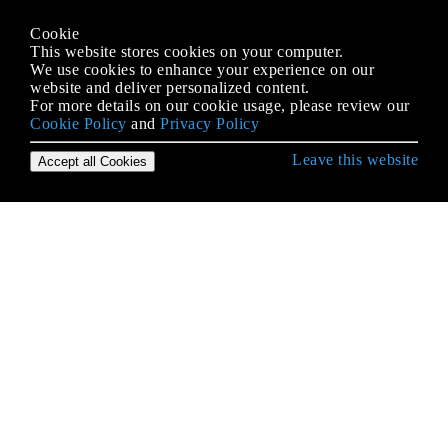
Cookie
This website stores cookies on your computer.
We use cookies to enhance your experience on our
website and deliver personalized content.
For more details on our cookie usage, please review our
Cookie Policy
and
Privacy Policy
Leave this website
Accept all Cookies
Erste Schritte mit Django
Ansichten
ArrayField - ein PostgreSQL-spezifisches Feld
Async-Aufgaben (Sellerie)
Authentifizierungs-Backends
Benutzerdefinierte Manager und Abfragesets
Benutzermodell erweitern oder ersetzen
CRUD in Django