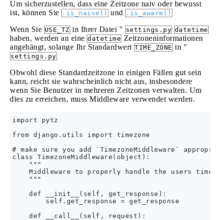
Um sicherzustellen, dass eine Zeitzone naiv oder bewusst
ist, können Sie
und
.is_naive()
.is_aware()
Wenn Sie
in Ihrer Datei "
USE_TZ
settings.py
datetime
haben, werden an eine
Zeitzoneninformationen
datetime
angehängt, solange Ihr Standardwert
in "
TIME_ZONE
settings.py
Obwohl diese Standardzeitzone in einigen Fällen gut sein
kann, reicht sie wahrscheinlich nicht aus, insbesondere
wenn Sie Benutzer in mehreren Zeitzonen verwalten. Um
dies zu erreichen, muss Middleware verwendet werden.
import pytz

from django.utils import timezone

# make sure you add `TimezoneMiddleware` appropria
class TimezoneMiddleware(object):

    """

    Middleware to properly handle the users timezo
    """

    def __init__(self, get_response):

        self.get_response = get_response

    def __call__(self, request):
