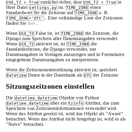
zunächst sicher, dass
in
USE_TZ = True
USE_TZ = True
Ihrer Datei
ist.
einen
settings.py
TIME_ZONE
Standardwert für die Zeitzone auf
z. B.
TIME_ZONE
. Eine vollständige Liste der Zeitzonen
TIME_ZONE='UTC'
finden Sie
hier
.
Wenn
False ist, ist
die Zeitzone, die
USE_TZ
TIME_ZONE
Django zum Speichern aller Datumsangaben verwendet.
Wenn
aktiviert ist, ist
die
USE_TZ
TIME_ZONE
Standardzeitzone, die Django verwendet, um
Datumsangaben in Vorlagen anzuzeigen und in Formularen
eingegebene Datumsangaben zu interpretieren.
Wenn die Zeitzonenunterstützung aktiviert ist, speichert
Daten in der Datenbank als
der Zeitzone
datetime
UTC
Sitzungszeitzonen einstellen
Die
Objekte von Python
datetime.datetime
über ein
Attribut, das zum
datetime.datetime
tzinfo
Speichern von Zeitzoneninformationen verwendet wird.
Wenn das Attribut gesetzt ist, wird das Objekt als "Aware"
betrachtet. Wenn das Attribut nicht festgelegt ist, wird es als
"Naive" betrachtet.