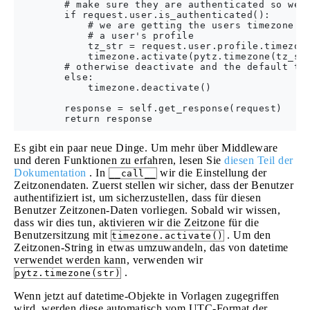
        # make sure they are authenticated so we k
        if request.user.is_authenticated():

            # we are getting the users timezone th
            # a user's profile

            tz_str = request.user.profile.timezone
            timezone.activate(pytz.timezone(tz_str
        # otherwise deactivate and the default tim
        else:

            timezone.deactivate()

        response = self.get_response(request)

Es gibt ein paar neue Dinge. Um mehr über Middleware
und deren Funktionen zu erfahren, lesen Sie
diesen Teil der
Dokumentation
. In
wir die Einstellung der
__call__
Zeitzonendaten. Zuerst stellen wir sicher, dass der Benutzer
authentifiziert ist, um sicherzustellen, dass für diesen
Benutzer Zeitzonen-Daten vorliegen. Sobald wir wissen,
dass wir dies tun, aktivieren wir die Zeitzone für die
Benutzersitzung mit
. Um den
timezone.activate()
Zeitzonen-String in etwas umzuwandeln, das von datetime
verwendet werden kann, verwenden wir
.
pytz.timezone(str)
Wenn jetzt auf datetime-Objekte in Vorlagen zugegriffen
wird, werden diese automatisch vom UTC-Format der