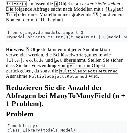
, müssen die
Objekte an
erster Stelle stehen
.
filter()
Q
Die folgende Abfrage sucht nach Modellen mit (
auf
flag
oder einer Modellnummer größer als
) und einem
True
15
Namen, der mit "H" beginnt.
from django.db.models import Q

Hinweis:
Objekte können mit jeder Suchfunktion
Q
verwendet werden, die Schlüsselwortargumente wie
,
und
übernimmt. Stellen Sie sicher,
filter
exclude
get
dass Sie bei Verwendung von
nur ein Objekt
get
zurückgeben, da sonst die
MultipleObjectsReturned
Ausnahme
wird.
MultipleObjectsReturned
Reduzieren Sie die Anzahl der
Abfragen bei ManyToManyField (n +
1 Problem).
Problem
# models.py:

class Library(models.Model):
