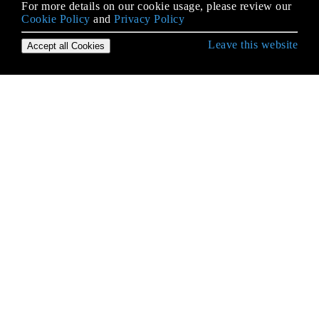
For more details on our cookie usage, please review our
Cookie Policy
and
Privacy Policy
Leave this website
Accept all Cookies
Erste Schritte mit Django
Ansichten
ArrayField - ein PostgreSQL-spezifisches Feld
Async-Aufgaben (Sellerie)
Authentifizierungs-Backends
Benutzerdefinierte Manager und Abfragesets
Benutzermodell erweitern oder ersetzen
CRUD in Django
Datenbankrouter
Datenbank-Setup
Datenbanktransaktionen