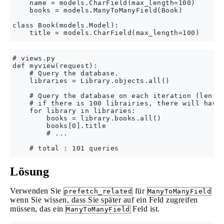
    name = models.CharField(max_length=100)

    books = models.ManyToManyField(Book)

class Book(models.Model):

# views.py

def myview(request):

    # Query the database.

    libraries = Library.objects.all()

    # Query the database on each iteration (len(au
    # if there is 100 librairies, there will have 
    for library in libraries:

        books = library.books.all()

        books[0].title

        # ...

Lösung
Verwenden Sie
für
prefetch_related
ManyToManyField
wenn Sie wissen, dass Sie später auf ein Feld zugreifen
müssen, das ein
Feld ist.
ManyToManyField