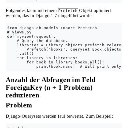
Folgendes kann mit einem
Objekt optimiert
Prefetch
werden, das in Django 1.7 eingeführt wurde:
from django.db.models import Prefetch

# views.py

def myview(request):

    # Query the database.

    libraries = Library.objects.prefetch_related(

        Prefetch('books', queryset=Book.objects.fi
    ).all()

    for library in libraries:

        for book in library.books.all():

Anzahl der Abfragen im Feld
ForeignKey (n + 1 Problem)
reduzieren
Problem
Django-Querysets werden faul bewertet. Zum Beispiel: