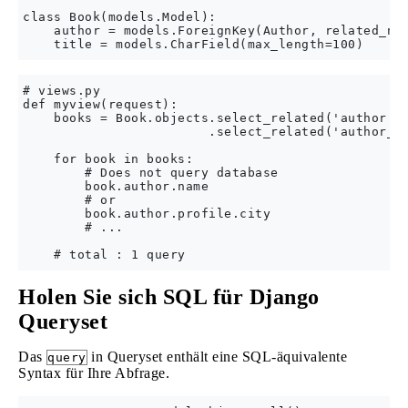
class Book(models.Model):

    author = models.ForeignKey(Author, related_nam
# views.py

def myview(request):

    books = Book.objects.select_related('author')\
                        .select_related('author__p
    for book in books:

        # Does not query database

        book.author.name

        # or

        book.author.profile.city

        # ...

Holen Sie sich SQL für Django
Queryset
Das
in Queryset enthält eine SQL-äquivalente
query
Syntax für Ihre Abfrage.