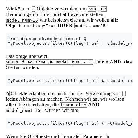
Wir können
Objekte verwenden, um
,
Q
AND
OR
Bedingungen in Ihrer Suchabfrage zu erstellen.
wir beispielsweise an, wir wollen alle
model_num>15
Objekte mit
ODER
.
flag=True
model_num>15
from django.db.models import Q

Das obige übersetzt
für ein
AND, das
WHERE flag=True OR model_num > 15
Sie tun würden.
Objekte erlauben uns auch, mit der Verwendung von
Q
~
keine
Abfragen zu machen. Nehmen wir an, wir wollten
alle Objekte erhalten, die
AND
flag=False
, würden wir tun:
model_num!=15
Wenn Sie Q-Objekte und "normale" Parameter in