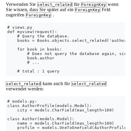
Verwenden Sie
für
wenn
select_related
ForeignKey
Sie wissen, dass Sie später auf ein
Feld
ForeignKey
zugreifen
.
ForeignKey
# views.py

def myview(request):

    # Query the database.

    books = Books.objects.select_related('author')
    for book in books:

        # Does not query the database again, since
        book.author

        # ...

kann auch für
select_related
select_related
verwendet werden:
# models.py:

class AuthorProfile(models.Model):

    city = models.CharField(max_length=100)

class Author(models.Model):

    name = models.CharField(max_length=100)

    profile = models.OneToOneField(AuthorProfile)
