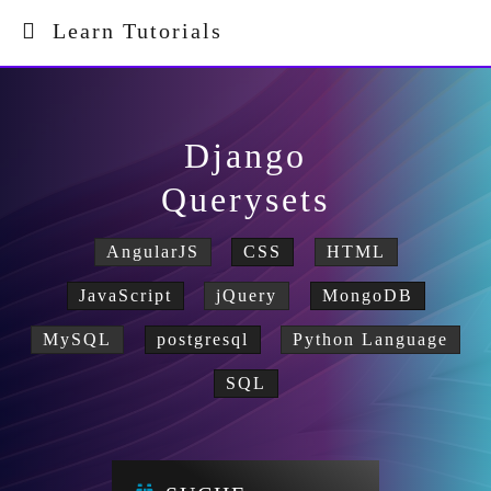
Learn Tutorials
Django
Querysets
AngularJS
CSS
HTML
JavaScript
jQuery
MongoDB
MySQL
postgresql
Python Language
SQL