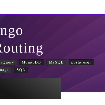
ango
outing
jQuery
MongoDB
MySQL
postgresql
guage
SQL