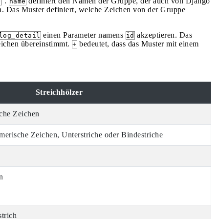
.
definiert den Namen der Gruppe, der auch von Django
)
name
. Das Muster definiert, welche Zeichen von der Gruppe
einen Parameter namens
akzeptieren. Das
log_detail
id
eichen übereinstimmt.
bedeutet, dass das Muster mit einem
+
Streichhölzer
che Zeichen
merische Zeichen, Unterstriche oder Bindestriche
n
trich