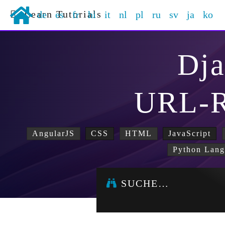
Learn Tutorials
de
es
fr
hi
it
nl
pl
ru
sv
ja
ko
Dj
URL-R
AngularJS
CSS
HTML
JavaScript
Python Lan
SUCHE…