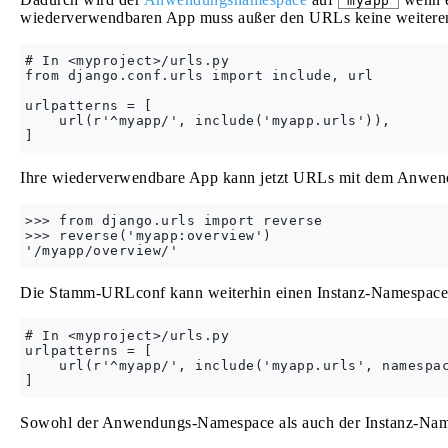
'myapp'
wiederverwendbaren App muss außer den URLs keine weiteren
# In <myproject>/urls.py

from django.conf.urls import include, url

urlpatterns = [

    url(r'^myapp/', include('myapp.urls')),

Ihre wiederverwendbare App kann jetzt URLs mit dem Anwe
>>> from django.urls import reverse

>>> reverse('myapp:overview')

Die Stamm-URLconf kann weiterhin einen Instanz-Namespac
# In <myproject>/urls.py

urlpatterns = [

    url(r'^myapp/', include('myapp.urls', namespac
Sowohl der Anwendungs-Namespace als auch der Instanz-Na