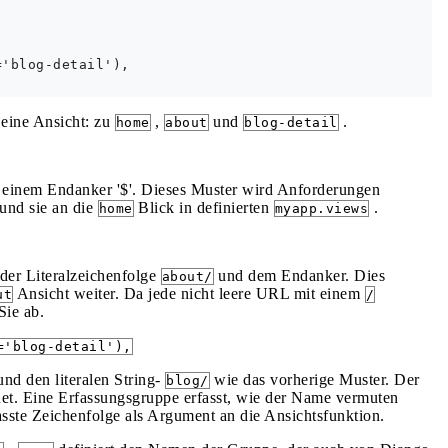
'blog-detail'),

 eine Ansicht: zu
,
und
.
home
about
blog-detail
on einem Endanker '$'. Dieses Muster wird Anforderungen
 und sie an die
Blick in definierten
.
home
myapp.views
 der Literalzeichenfolge
und dem Endanker. Dies
about/
Ansicht weiter. Da jede nicht leere URL mit einem
ut
/
Sie ab.
='blog-detail'),
und den literalen String-
wie das vorherige Muster. Der
blog/
et. Eine Erfassungsgruppe erfasst, wie der Name vermuten
fasste Zeichenfolge als Argument an die Ansichtsfunktion.