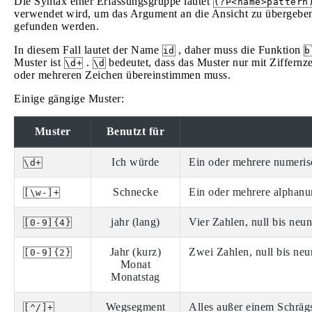
Die Syntax einer Erfassungsgruppe lautet
(?P<name>pattern
verwendet wird, um das Argument an die Ansicht zu übergeben
gefunden werden.
In diesem Fall lautet der Name
, daher muss die Funktion
id
b
Muster ist
.
bedeutet, dass das Muster nur mit Ziffernz
\d+
\d
oder mehreren Zeichen übereinstimmen muss.
Einige gängige Muster:
Muster
Benutzt für
Ich würde
Ein oder mehrere numeris
\d+
Schnecke
Ein oder mehrere alphanu
[\w-]+
jahr (lang)
Vier Zahlen, null bis neun
[0-9]{4}
Jahr (kurz)
Zwei Zahlen, null bis neu
[0-9]{2}
Monat
Monatstag
Wegsegment
Alles außer einem Schrägs
[^/]+