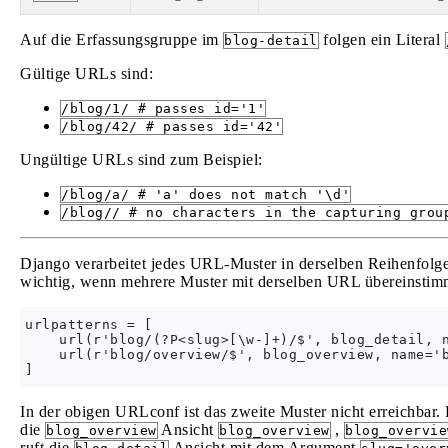
Auf die Erfassungsgruppe im
folgen ein Literal
blog-detail
Gültige URLs sind:
/blog/1/ # passes id='1'
/blog/42/ # passes id='42'
Ungültige URLs sind zum Beispiel:
/blog/a/ # 'a' does not match '\d'
/blog// # no characters in the capturing grou
Django verarbeitet jedes URL-Muster in derselben Reihenfolge
wichtig, wenn mehrere Muster mit derselben URL übereinstim
urlpatterns = [

    url(r'blog/(?P<slug>[\w-]+)/$', blog_detail, n
    url(r'blog/overview/$', blog_overview, name='b
In der obigen URLconf ist das zweite Muster nicht erreichba
die
Ansicht
,
blog_overview
blog_overview
blog_overvie
ruft die
Ansicht mit dem Argument