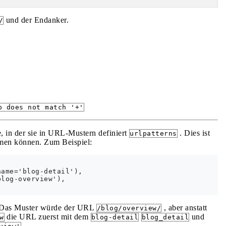
und der Endanker.
/
p does not match '+'
, in der sie in URL-Mustern definiert
. Dies ist
urlpatterns
men können. Zum Beispiel:
ame='blog-detail'),

log-overview'),

r. Das Muster würde der URL
, aber anstatt
/blog/overview/
die URL zuerst mit dem
und
w
blog-detail
blog_detail
.