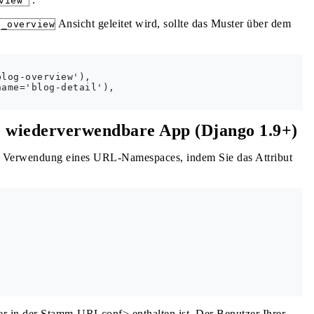
view'
Ansicht geleitet wird, sollte das Muster über dem
g_overview
log-overview'),

ame='blog-detail'),

e wiederverwendbare App (Django 1.9+)
he Verwendung eines URL-Namespaces, indem Sie das Attribut
r in der Stamm-URLconf> enthalten ist. Der Benutzer Ihrer