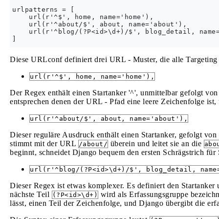
urlpatterns = [

    url(r'^$', home, name='home'),

    url(r'^about/$', about, name='about'),

    url(r'^blog/(?P<id>\d+)/$', blog_detail, name=
Diese URLconf definiert drei URL - Muster, die alle Targeting
url(r'^$', home, name='home'),
Der Regex enthält einen Startanker '^', unmittelbar gefolgt v
entsprechen denen der URL - Pfad eine leere Zeichenfolge ist,
url(r'^about/$', about, name='about'),
Dieser reguläre Ausdruck enthält einen Startanker, gefolgt von
stimmt mit der URL
überein und leitet sie an die
/about/
abo
beginnt, schneidet Django bequem den ersten Schrägstrich für 
url(r'^blog/(?P<id>\d+)/$', blog_detail, name
Dieser Regex ist etwas komplexer. Es definiert den Startanker 
nächste Teil
wird als Erfassungsgruppe bezeichn
(?P<id>\d+)
lässt, einen Teil der Zeichenfolge, und Django übergibt die er