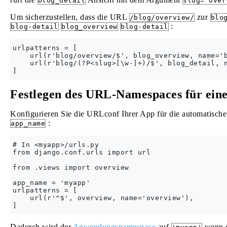
blog_detail
slug='over
Um sicherzustellen, dass die URL
zur
/blog/overview/
blo
:
blog-detail
blog_overview
blog-detail
urlpatterns = [

    url(r'blog/overview/$', blog_overview, name='b
    url(r'blog/(?P<slug>[\w-]+)/$', blog_detail, n
Festlegen des URL-Namespaces für ein
Konfigurieren Sie die URLconf Ihrer App für die automatisc
:
app_name
# In <myapp>/urls.py

from django.conf.urls import url

from .views import overview

app_name = 'myapp'

urlpatterns = [

    url(r'^$', overview, name='overview'),

Dadurch wird der
Anwendungsnamespace
auf
wenn e