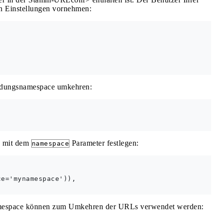
 Einstellungen vornehmen:
ndungsnamespace umkehren:
e mit dem
Parameter festlegen:
namespace
e='mynamespace')),

mespace können zum Umkehren der URLs verwendet werden: