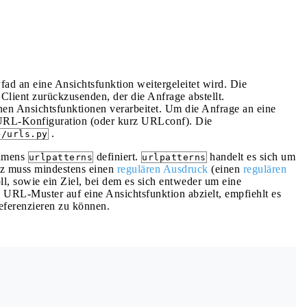
ad an eine Ansichtsfunktion weitergeleitet wird. Die
 Client zurückzusenden, der die Anfrage abstellt.
n Ansichtsfunktionen verarbeitet. Um die Anfrage an eine
e URL-Konfiguration (oder kurz URLconf). Die
.
>/urls.py
namens
definiert.
handelt es sich um
urlpatterns
urlpatterns
z muss mindestens einen
regulären Ausdruck
(einen
regulären
l, sowie ein Ziel, bei dem es sich entweder um eine
URL-Muster auf eine Ansichtsfunktion abzielt, empfiehlt es
eferenzieren zu können.