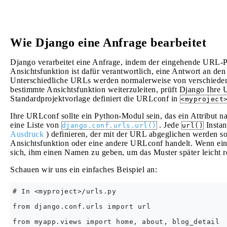
Wie Django eine Anfrage bearbeitet
Django verarbeitet eine Anfrage, indem der eingehende URL-Pf
Ansichtsfunktion ist dafür verantwortlich, eine Antwort an den
Unterschiedliche URLs werden normalerweise von verschiedene
bestimmte Ansichtsfunktion weiterzuleiten, prüft Django Ihr
Standardprojektvorlage definiert die URLconf in
<myproject
Ihre URLconf sollte ein Python-Modul sein, das ein Attribut 
eine Liste von
. Jede
Instan
django.conf.urls.url()
url()
Ausdruck
) definieren, der mit der URL abgeglichen werden sol
Ansichtsfunktion oder eine andere URLconf handelt. Wenn ein 
sich, ihm einen Namen zu geben, um das Muster später leicht r
Schauen wir uns ein einfaches Beispiel an:
# In <myproject>/urls.py

from django.conf.urls import url

from myapp.views import home, about, blog_detail
