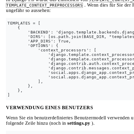
. Wenn dies für Sie der F
TEMPLATE_CONTEXT_PREPROCESSORS
ungefähr so ​​aussehen:
TEMPLATES = [

    {

        'BACKEND': 'django.template.backends.djang
        'DIRS': [os.path.join(BASE_DIR, "templates
        'APP_DIRS': True,

        'OPTIONS': {

            'context_processors': [

                'django.template.context_processor
                'django.template.context_processor
                'django.contrib.auth.context_proce
                'django.contrib.messages.context_p
                'social.apps.django_app.context_pr
                'social.apps.django_app.context_pr
            ],

        },

    },

VERWENDUNG EINES BENUTZERS
Wenn Sie ein benutzerdefiniertes Benutzermodell verwenden u
folgende Zeile hinzu (noch in
settings.py
).