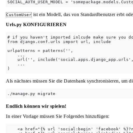
ist ein Modell, das von Standardbenutzer erbt oder
CustomUser
Urls.py KONFIGURIEREN
# if you haven't imported inlcude make sure you do
from django.conf.urls import url, include

urlpatterns = patterns('',

    ...

    url('', include('social.apps.django_app.urls',
    ...

Als nächstes müssen Sie die Datenbank synchronisieren, um die
Endlich können wir spielen!
In einer Vorlage müssen Sie Folgendes hinzufügen:
    <a href="{% url 'social:begin' 'facebook' %}?n