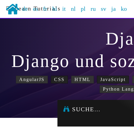
Learn Tutorials
de
es
fr
hi
it
nl
pl
ru
sv
ja
ko
Dj
Django und so
AngularJS
CSS
HTML
JavaScript
Python Lan
SUCHE…