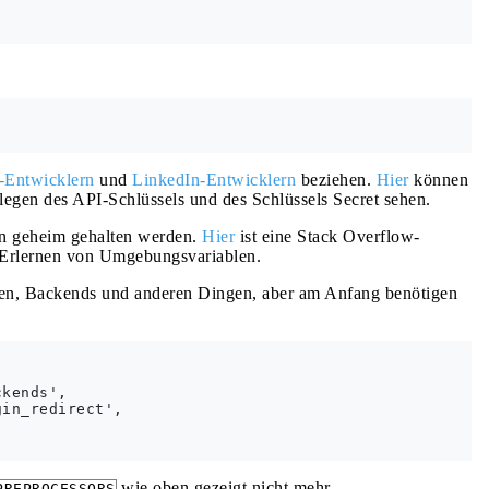
-Entwicklern
und
LinkedIn-Entwicklern
beziehen.
Hier
können
tlegen des API-Schlüssels und des Schlüssels Secret sehen.
en geheim gehalten werden.
Hier
ist eine Stack Overflow-
as Erlernen von Umgebungsvariablen.
ackends und anderen Dingen, aber am Anfang benötigen
kends',

in_redirect',

wie oben gezeigt nicht mehr
PREPROCESSORS