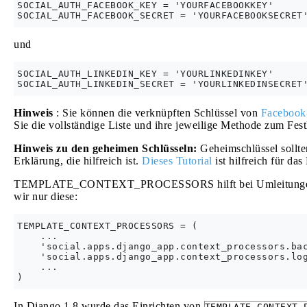
SOCIAL_AUTH_FACEBOOK_KEY = 'YOURFACEBOOKKEY'

und
SOCIAL_AUTH_LINKEDIN_KEY = 'YOURLINKEDINKEY'

Hinweis
: Sie können die verknüpften Schlüssel von
Facebook
Sie die vollständige Liste und ihre jeweilige Methode zum Fes
Hinweis zu den geheimen Schlüsseln:
Geheimschlüssel sollt
Erklärung, die hilfreich ist.
Dieses Tutorial
ist hilfreich für d
TEMPLATE_CONTEXT_PROCESSORS hilft bei Umleitungen, B
wir nur diese:
TEMPLATE_CONTEXT_PROCESSORS = (

    ...

    'social.apps.django_app.context_processors.bac
    'social.apps.django_app.context_processors.log
    ...

In Django 1.8 wurde das Einrichten von
TEMPLATE_CONTEXT_