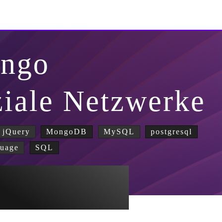
ango
ziale Netzwerke
jQuery
MongoDB
MySQL
postgresql
guage
SQL