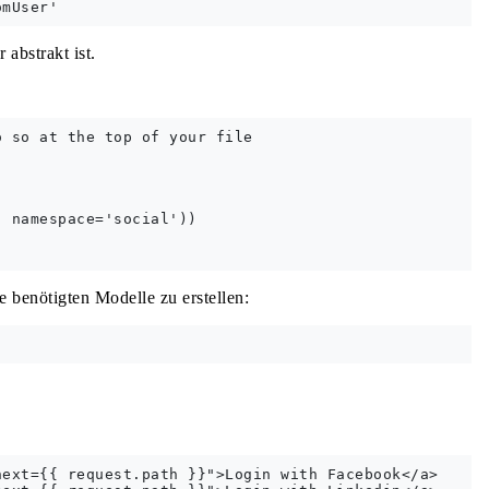
 abstrakt ist.
 so at the top of your file

 namespace='social'))

 benötigten Modelle zu erstellen:
ext={{ request.path }}">Login with Facebook</a>
