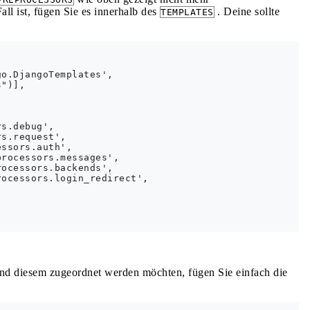
all ist, fügen Sie es innerhalb des
. Deine sollte
TEMPLATES
o.DjangoTemplates',

")],

s.debug',

s.request',

ssors.auth',

rocessors.messages',

ocessors.backends',

ocessors.login_redirect',

nd diesem zugeordnet werden möchten, fügen Sie einfach die