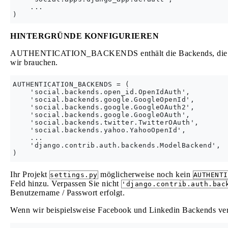
    ...

HINTERGRÜNDE KONFIGURIEREN
AUTHENTICATION_BACKENDS enthält die Backends, die wir 
wir brauchen.
AUTHENTICATION_BACKENDS = (

    'social.backends.open_id.OpenIdAuth',

    'social.backends.google.GoogleOpenId',

    'social.backends.google.GoogleOAuth2',

    'social.backends.google.GoogleOAuth',

    'social.backends.twitter.TwitterOAuth',

    'social.backends.yahoo.YahooOpenId',

    ...

    'django.contrib.auth.backends.ModelBackend',

Ihr Projekt
möglicherweise noch kein
settings.py
AUTHENTI
Feld hinzu. Verpassen Sie nicht
'django.contrib.auth.bac
Benutzername / Passwort erfolgt.
Wenn wir beispielsweise Facebook und Linkedin Backends ver