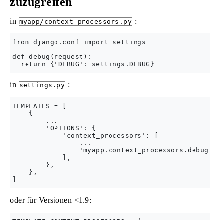
zuzugreifen
in
:
myapp/context_processors.py
from django.conf import settings

def debug(request):

in
:
settings.py
TEMPLATES = [

    {

        ...

        'OPTIONS': {

            'context_processors': [

                ...

                'myapp.context_processors.debug',

            ],

        },

    },

oder für Versionen <1.9: