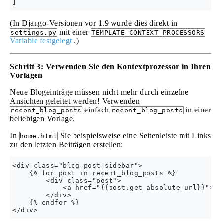
(In Django-Versionen vor 1.9 wurde dies direkt in
mit einer
settings.py
TEMPLATE_CONTEXT_PROCESSORS
Variable festgelegt
.)
Schritt 3: Verwenden Sie den Kontextprozessor in Ihren
Vorlagen
Neue Blogeinträge müssen nicht mehr durch einzelne
Ansichten geleitet werden! Verwenden
einfach
in einer
recent_blog_posts
recent_blog_posts
beliebigen Vorlage.
In
Sie beispielsweise eine Seitenleiste mit Links
home.html
zu den letzten Beiträgen erstellen:
<div class="blog_post_sidebar">

    {% for post in recent_blog_posts %}

        <div class="post">

            <a href="{{post.get_absolute_url}}">{{
        </div>

    {% endfor %}
