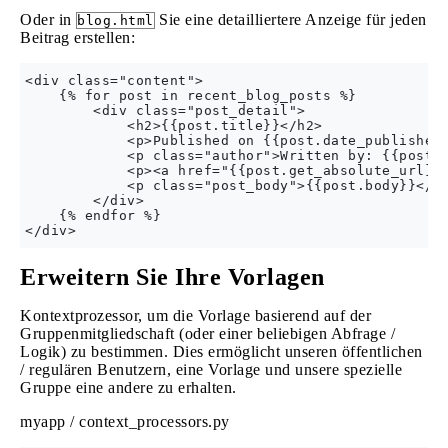
Oder in
Sie eine detailliertere Anzeige für jeden
blog.html
Beitrag erstellen:
<div class="content">

    {% for post in recent_blog_posts %}

        <div class="post_detail">

            <h2>{{post.title}}</h2>

            <p>Published on {{post.date_published}
            <p class="author">Written by: {{post.a
            <p><a href="{{post.get_absolute_url}}"
            <p class="post_body">{{post.body}}</p>
        </div>

    {% endfor %}

Erweitern Sie Ihre Vorlagen
Kontextprozessor, um die Vorlage basierend auf der
Gruppenmitgliedschaft (oder einer beliebigen Abfrage /
Logik) zu bestimmen. Dies ermöglicht unseren öffentlichen
/ regulären Benutzern, eine Vorlage und unsere spezielle
Gruppe eine andere zu erhalten.
myapp / context_processors.py