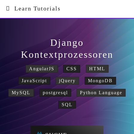
Learn Tutorials
Django
Kontextprozessoren
AngularJS
CSS
HTML
JavaScript
jQuery
MongoDB
MySQL
postgresql
Python Language
SQL