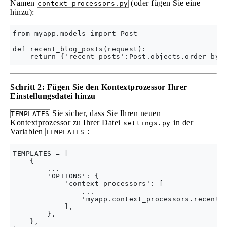
Namen
(oder fügen Sie eine
context_processors.py
hinzu):
from myapp.models import Post

def recent_blog_posts(request):

Schritt 2: Fügen Sie den Kontextprozessor Ihrer
Einstellungsdatei hinzu
Sie sicher, dass Sie Ihren neuen
TEMPLATES
Kontextprozessor zu Ihrer Datei
in der
settings.py
Variablen
:
TEMPLATES
TEMPLATES = [

    {

        ...

        'OPTIONS': {

            'context_processors': [

                ...

                'myapp.context_processors.recent_b
            ],

        },

    },
