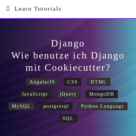
Learn Tutorials
Django
Wie benutze ich Django
mit Cookiecutter?
AngularJS
CSS
HTML
JavaScript
jQuery
MongoDB
MySQL
postgresql
Python Language
SQL