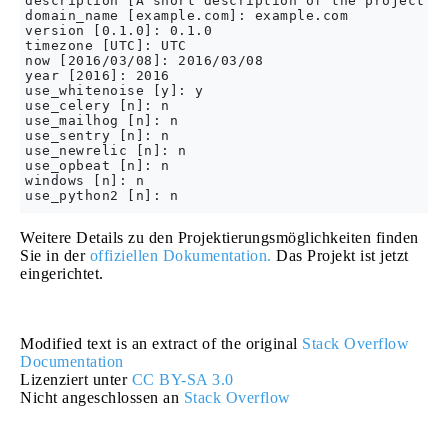
description [A short description of the project.]:
domain_name [example.com]: example.com

version [0.1.0]: 0.1.0

timezone [UTC]: UTC

now [2016/03/08]: 2016/03/08

year [2016]: 2016

use_whitenoise [y]: y

use_celery [n]: n

use_mailhog [n]: n

use_sentry [n]: n

use_newrelic [n]: n

use_opbeat [n]: n

windows [n]: n

Weitere Details zu den Projektierungsmöglichkeiten finden
Sie in der
offiziellen Dokumentation.
Das Projekt ist jetzt
eingerichtet.
Modified text is an extract of the original
Stack Overflow
Documentation
Lizenziert unter
CC BY-SA 3.0
Nicht angeschlossen an
Stack Overflow