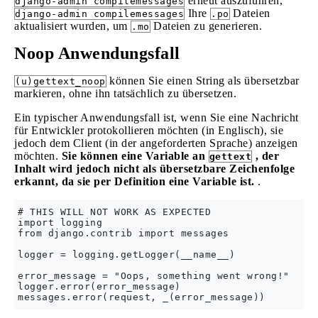
erneut auszuführen,
django-admin compilemessages
Ihre
Dateien
django-admin compilemessages
.po
aktualisiert wurden, um
Dateien zu generieren.
.mo
Noop Anwendungsfall
können Sie einen String als übersetzbar
(u)gettext_noop
markieren, ohne ihn tatsächlich zu übersetzen.
Ein typischer Anwendungsfall ist, wenn Sie eine Nachricht
für Entwickler protokollieren möchten (in Englisch), sie
jedoch dem Client (in der angeforderten Sprache) anzeigen
möchten.
Sie können eine Variable an
, der
gettext
Inhalt wird jedoch nicht als übersetzbare Zeichenfolge
erkannt, da sie per Definition eine Variable ist.
.
# THIS WILL NOT WORK AS EXPECTED

import logging 

from django.contrib import messages

logger = logging.getLogger(__name__)

error_message = "Oops, something went wrong!"

logger.error(error_message)
