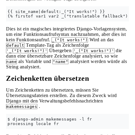
{{ site_name|default:_("It works!") }}

Dies ist ein magisches integriertes Django-Vorlagensystem,
um eine Funktionsaufrufsyntax nachzuahmen, aber dies ist
kein Funktionsaufruf.
Wird an das
_("It works!")
Template-Tag als Zeichenfolge
default
Übergeben
die
'_("It works!")'
'_("It works!")'
dann eine übersetzbare Zeichenfolge analysiert, so wie
als Variable und
analysiert werden würde als
name
"name"
String analysiert.
Zeichenketten übersetzen
Um Zeichenketten zu übersetzen, müssen Sie
Übersetzungsdateien erstellen. Zu diesem Zweck wird
Django mit den Verwaltungsbefehlsnachrichten
.
makemessages
$ django-admin makemessages -l fr
