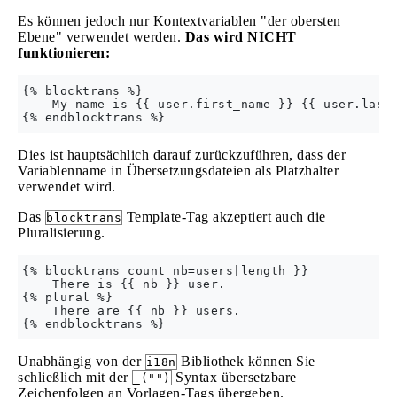
Es können jedoch nur Kontextvariablen "der obersten
Ebene" verwendet werden.
Das wird NICHT
funktionieren:
{% blocktrans %}

    My name is {{ user.first_name }} {{ user.last_
Dies ist hauptsächlich darauf zurückzuführen, dass der
Variablenname in Übersetzungsdateien als Platzhalter
verwendet wird.
Das
Template-Tag akzeptiert auch die
blocktrans
Pluralisierung.
{% blocktrans count nb=users|length }}

    There is {{ nb }} user.

{% plural %}

    There are {{ nb }} users.

Unabhängig von der
Bibliothek können Sie
i18n
schließlich mit der
Syntax übersetzbare
_("")
Zeichenfolgen an Vorlagen-Tags übergeben.