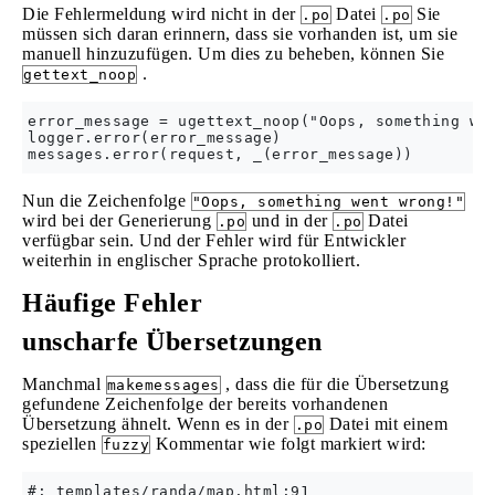
Die Fehlermeldung wird nicht in der
Datei
Sie
.po
.po
müssen sich daran erinnern, dass sie vorhanden ist, um sie
manuell hinzuzufügen. Um dies zu beheben, können Sie
.
gettext_noop
error_message = ugettext_noop("Oops, something wen
logger.error(error_message)

Nun die Zeichenfolge
"Oops, something went wrong!"
wird bei der Generierung
und in der
Datei
.po
.po
verfügbar sein. Und der Fehler wird für Entwickler
weiterhin in englischer Sprache protokolliert.
Häufige Fehler
unscharfe Übersetzungen
Manchmal
, dass die für die Übersetzung
makemessages
gefundene Zeichenfolge der bereits vorhandenen
Übersetzung ähnelt. Wenn es in der
Datei mit einem
.po
speziellen
Kommentar wie folgt markiert wird:
fuzzy
#: templates/randa/map.html:91
