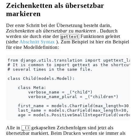
Zeichenketten als übersetzbar
markieren
Der erste Schritt bei der Übersetzung besteht darin,
Zeichenketten als übersetzbar
zu
markieren
. Dadurch
werden sie durch eine der
Funktionen geleitet
gettext
(siehe
Abschnitt Syntax
). Zum Beispiel ist hier ein Beispiel
für eine Modelldefinition:
from django.utils.translation import ugettext_lazy
# It is common to import gettext as the shortcut `
# several times in the same file.

class Child(models.Model):

    class Meta:

        verbose_name = _("child")

        verbose_name_plural = _("children")

    first_name = models.CharField(max_length=30, v
    last_name = models.CharField(max_length=30, ve
Alle in
gekapselten Zeichenfolgen sind jetzt als
_()
übersetzbar markiert. Beim Drucken werden sie immer als