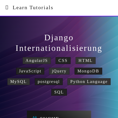
Learn Tutorials
Django
Internationalisierung
AngularJS
CSS
HTML
JavaScript
jQuery
MongoDB
MySQL
postgresql
Python Language
SQL