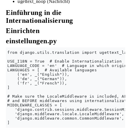
ugettext_noop (Nachricht)
Einführung in die
Internationalisierung
Einrichten
einstellungen.py
from django.utils.translation import ugettext_lazy
USE_I18N = True  # Enable Internationalization

LANGUAGE_CODE = 'en'  # Language in which original
LANGUAGES = [  # Available languages

    ('en', _("English")),

    ('de', _("German")),

    ('fr', _("French")),

]

# Make sure the LocaleMiddleware is included, AFTE
# and BEFORE middlewares using internationalizatio
MIDDLEWARE_CLASSES = [

   'django.contrib.sessions.middleware.SessionMidd
   'django.middleware.locale.LocaleMiddleware',

   'django.middleware.common.CommonMiddleware',
