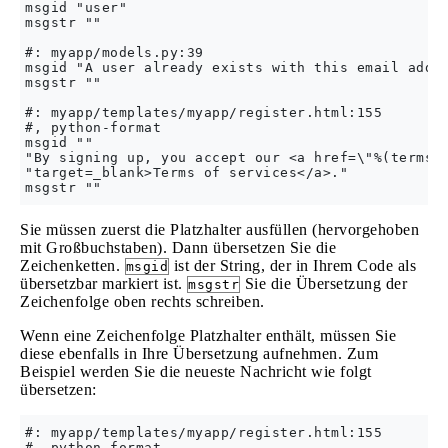
msgid "user"

msgstr ""

#: myapp/models.py:39

msgid "A user already exists with this email addre
msgstr ""

#: myapp/templates/myapp/register.html:155

#, python-format

msgid ""

"By signing up, you accept our <a href=\"%(terms_u
"target=_blank>Terms of services</a>."

Sie müssen zuerst die Platzhalter ausfüllen (hervorgehoben
mit Großbuchstaben). Dann übersetzen Sie die
Zeichenketten.
ist der String, der in Ihrem Code als
msgid
übersetzbar markiert ist.
Sie die Übersetzung der
msgstr
Zeichenfolge oben rechts schreiben.
Wenn eine Zeichenfolge Platzhalter enthält, müssen Sie
diese ebenfalls in Ihre Übersetzung aufnehmen. Zum
Beispiel werden Sie die neueste Nachricht wie folgt
übersetzen:
#: myapp/templates/myapp/register.html:155

#, python-format
