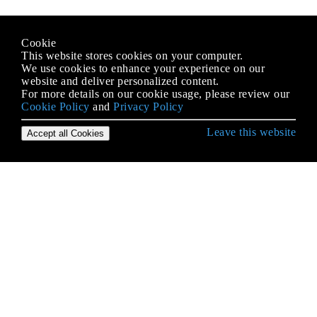
Cookie
This website stores cookies on your computer.
We use cookies to enhance your experience on our
website and deliver personalized content.
For more details on our cookie usage, please review our
Cookie Policy
and
Privacy Policy
Leave this website
Accept all Cookies
Erste Schritte mit Django
Ansichten
ArrayField - ein PostgreSQL-spezifisches Feld
Async-Aufgaben (Sellerie)
Authentifizierungs-Backends
Benutzerdefinierte Manager und Abfragesets
Benutzermodell erweitern oder ersetzen