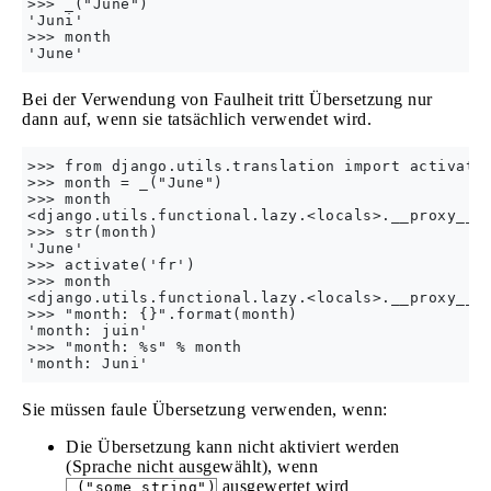
>>> _("June")

'Juni'

>>> month

Bei der Verwendung von Faulheit tritt Übersetzung nur
dann auf, wenn sie tatsächlich verwendet wird.
>>> from django.utils.translation import activate,
>>> month = _("June")

>>> month

<django.utils.functional.lazy.<locals>.__proxy__ o
>>> str(month)

'June'

>>> activate('fr')

>>> month

<django.utils.functional.lazy.<locals>.__proxy__ o
>>> "month: {}".format(month)

'month: juin'

>>> "month: %s" % month

Sie müssen faule Übersetzung verwenden, wenn:
Die Übersetzung kann nicht aktiviert werden
(Sprache nicht ausgewählt), wenn
ausgewertet wird
_("some string")