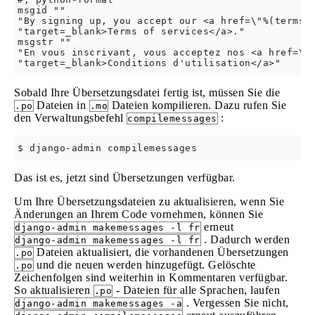
msgid ""

"By signing up, you accept our <a href=\"%(terms_u
"target=_blank>Terms of services</a>."

msgstr ""

"En vous inscrivant, vous acceptez nos <a href=\"%
Sobald Ihre Übersetzungsdatei fertig ist, müssen Sie die
Dateien in
Dateien kompilieren. Dazu rufen Sie
.po
.mo
den Verwaltungsbefehl
:
compilemessages
Das ist es, jetzt sind Übersetzungen verfügbar.
Um Ihre Übersetzungsdateien zu aktualisieren, wenn Sie
Änderungen an Ihrem Code vornehmen, können Sie
erneut
django-admin makemessages -l fr
. Dadurch werden
django-admin makemessages -l fr
Dateien aktualisiert, die vorhandenen Übersetzungen
.po
und die neuen werden hinzugefügt. Gelöschte
.po
Zeichenfolgen sind weiterhin in Kommentaren verfügbar.
So aktualisieren
- Dateien für alle Sprachen, laufen
.po
. Vergessen Sie nicht,
django-admin makemessages -a