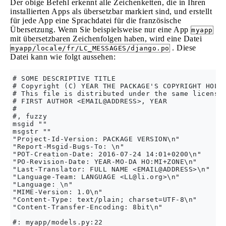
Der obige Befehl erkennt alle Zeichenketten, die in Ihren
installierten Apps als übersetzbar markiert sind, und erstellt
für jede App eine Sprachdatei für die französische
Übersetzung. Wenn Sie beispielsweise nur eine App
myapp
mit übersetzbaren Zeichenfolgen haben, wird eine Datei
. Diese
myapp/locale/fr/LC_MESSAGES/django.po
Datei kann wie folgt aussehen:
# SOME DESCRIPTIVE TITLE

# Copyright (C) YEAR THE PACKAGE'S COPYRIGHT HOLDE
# This file is distributed under the same license 
# FIRST AUTHOR <EMAIL@ADDRESS>, YEAR

#

#, fuzzy

msgid ""

msgstr ""

"Project-Id-Version: PACKAGE VERSION\n"

"Report-Msgid-Bugs-To: \n"

"POT-Creation-Date: 2016-07-24 14:01+0200\n"

"PO-Revision-Date: YEAR-MO-DA HO:MI+ZONE\n"

"Last-Translator: FULL NAME <EMAIL@ADDRESS>\n"

"Language-Team: LANGUAGE <
LL@li.org
>\n"

"Language: \n"

"MIME-Version: 1.0\n"

"Content-Type: text/plain; charset=UTF-8\n"

"Content-Transfer-Encoding: 8bit\n"

#: myapp/models.py:22
