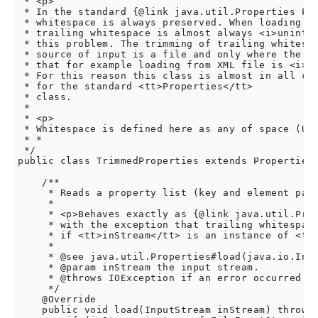
 * <p>

 * In the standard {@link java.util.Properties Pro
 * whitespace is always preserved. When loading pr
 * trailing whitespace is almost always <i>uninten
 * this problem. The trimming of trailing whitespa
 * source of input is a file and only where the in
 * that for example loading from XML file is <i>no
 * For this reason this class is almost in all cas
 * for the standard <tt>Properties</tt>

 * class.

 *

 * <p>

 * Whitespace is defined here as any of space (U+0
 * * 

 */

public class TrimmedProperties extends Properties 
    /**

     * Reads a property list (key and element pair
     * 

     * <p>Behaves exactly as {@link java.util.Prop
     * with the exception that trailing whitespace
     * if <tt>inStream</tt> is an instance of <tt>
     * 

     * @see java.util.Properties#load(java.io.Inpu
     * @param inStream the input stream.

     * @throws IOException if an error occurred wh
     */

    @Override

    public void load(InputStream inStream) throws 