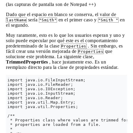
(las capturas de pantalla son de Notepad ++)
Dado que el espacio en blanco se conserva, el valor de
sería
en el primer caso y
en
lastName
"Smith"
"Smith "
el segundo.
Muy raramente, esto es lo que los usuarios esperan y uno y
solo puede especular por qué este es el comportamiento
predeterminado de la clase
. Sin embargo, es
Properties
fácil crear una versión mejorada de
que
Properties
solucione este problema. La siguiente clase,
TrimmedProperties
, hace justamente eso. Es un
reemplazo directo para la clase de propiedades estándar.
import java.io.FileInputStream;

import java.io.FileReader;

import java.io.IOException;

import java.io.InputStream;

import java.io.Reader;

import java.util.Map.Entry;

import java.util.Properties;

/**

 * Properties class where values are trimmed for t
 * properties are loaded from a file.

 *
