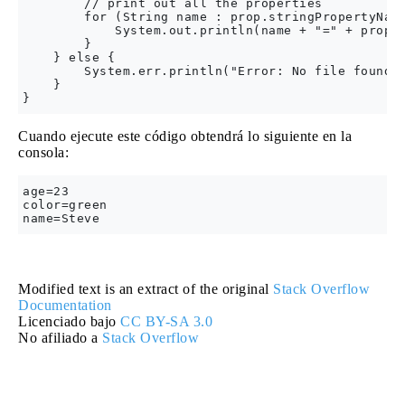
        // print out all the properties

        for (String name : prop.stringPropertyName
            System.out.println(name + "=" + prop.g
        }

    } else {

        System.err.println("Error: No file found a
    }

Cuando ejecute este código obtendrá lo siguiente en la
consola:
age=23

color=green

Modified text is an extract of the original
Stack Overflow
Documentation
Licenciado bajo
CC BY-SA 3.0
No afiliado a
Stack Overflow