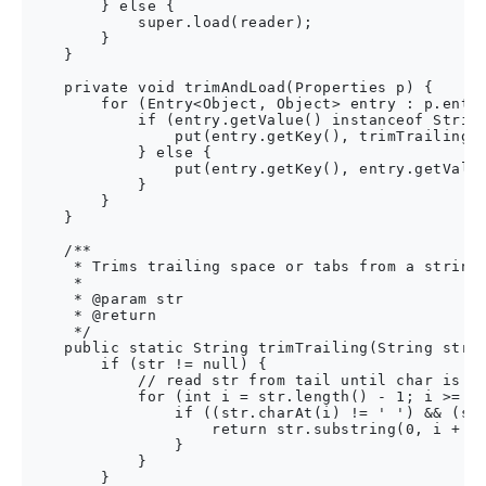
        } else {

            super.load(reader);

        }

    }

    private void trimAndLoad(Properties p) {

        for (Entry<Object, Object> entry : p.entry
            if (entry.getValue() instanceof String
                put(entry.getKey(), trimTrailing((
            } else {

                put(entry.getKey(), entry.getValue
            }

        }

    }

    /**

     * Trims trailing space or tabs from a string.
     *

     * @param str

     * @return

     */

    public static String trimTrailing(String str) 
        if (str != null) {

            // read str from tail until char is no
            for (int i = str.length() - 1; i >= 0;
                if ((str.charAt(i) != ' ') && (str
                    return str.substring(0, i + 1)
                }

            }

        }
