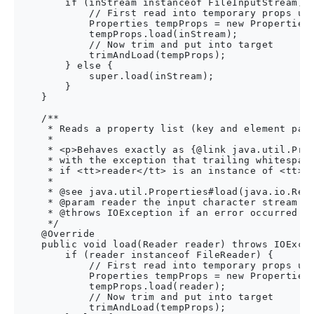
        if (inStream instanceof FileInputStream) {
            // First read into temporary props usi
            Properties tempProps = new Properties(
            tempProps.load(inStream);

            // Now trim and put into target

            trimAndLoad(tempProps);

        } else {

            super.load(inStream);

        }

    }

    /**

     * Reads a property list (key and element pair
     * 

     * <p>Behaves exactly as {@link java.util.Prop
     * with the exception that trailing whitespace
     * if <tt>reader</tt> is an instance of <tt>Fi
     * 

     * @see java.util.Properties#load(java.io.Read
     * @param reader the input character stream.

     * @throws IOException if an error occurred wh
     */

    @Override

    public void load(Reader reader) throws IOExcep
        if (reader instanceof FileReader) {

            // First read into temporary props usi
            Properties tempProps = new Properties(
            tempProps.load(reader);

            // Now trim and put into target

            trimAndLoad(tempProps);
