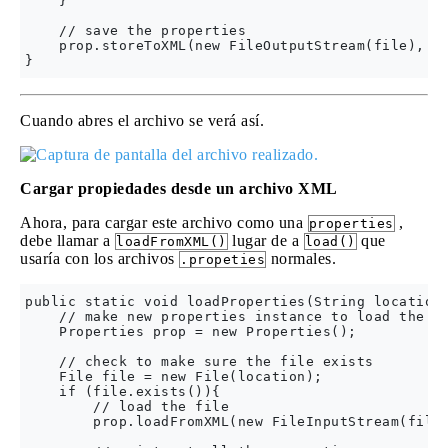
    }

    // save the properties

    prop.storeToXML(new FileOutputStream(file), "t
Cuando abres el archivo se verá así.
Cargar propiedades desde un archivo XML
Ahora, para cargar este archivo como una
,
properties
debe llamar a
lugar de a
que
loadFromXML()
load()
usaría con los archivos
normales.
.propeties
public static void loadProperties(String location)
    // make new properties instance to load the fi
    Properties prop = new Properties();

    // check to make sure the file exists

    File file = new File(location);

    if (file.exists()){

        // load the file

        prop.loadFromXML(new FileInputStream(file)