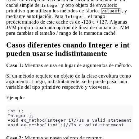
caché simple de
y otro objeto de envoltorio
Integer
primitivo que utilizan los métodos de fábrica
, y
valueOf
mediante autofijación. Para
, el rango
Integer
predeterminado de este caché es de -128 a +127. Algunas
JVM proporcionan una opción de línea de comandos JVM
para cambiar el tamaño / rango de la memoria caché.
Casos diferentes cuando Integer e int
pueden usarse indistintamente
Caso 1:
Mientras se usa en lugar de argumentos de método.
Si un método requiere un objeto de la clase envoltura como
argumento. Luego, indistintamente, se le puede pasar una
variable del tipo primitivo respectivo y viceversa.
Ejemplo:
int i;

Integer j;

void ex_method(Integer i)//Is a valid statement

Caso 2:
Mientras se pasan valores de retorno: