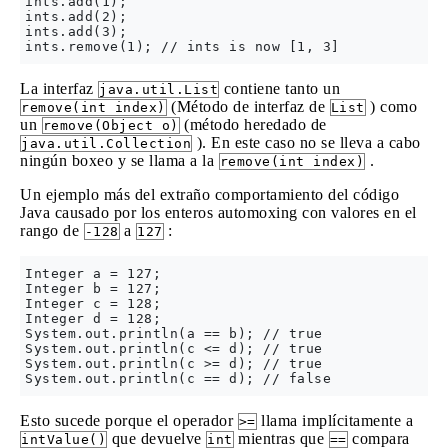
ints.add(1);

ints.add(2);

ints.add(3);

La interfaz
contiene tanto un
java.util.List
(Método de interfaz de
) como
remove(int index)
List
un
(método heredado de
remove(Object o)
). En este caso no se lleva a cabo
java.util.Collection
ningún boxeo y se llama a la
.
remove(int index)
Un ejemplo más del extraño comportamiento del código
Java causado por los enteros automoxing con valores en el
rango de
a
:
-128
127
Integer a = 127;

Integer b = 127;

Integer c = 128;

Integer d = 128;

System.out.println(a == b); // true

System.out.println(c <= d); // true

System.out.println(c >= d); // true

Esto sucede porque el operador
llama implícitamente a
>=
que devuelve
mientras que
compara
intValue()
int
==