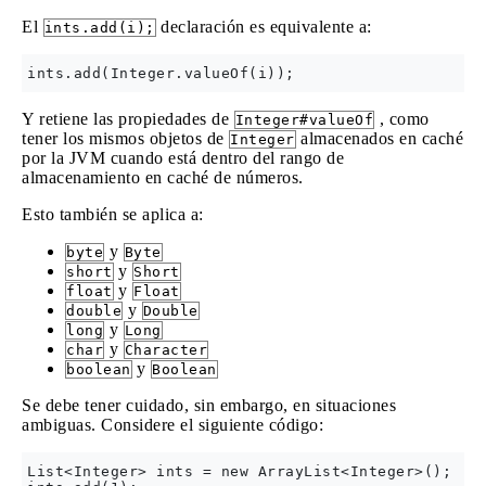
El
declaración es equivalente a:
ints.add(i);
Y retiene las propiedades de
, como
Integer#valueOf
tener los mismos objetos de
almacenados en caché
Integer
por la JVM cuando está dentro del rango de
almacenamiento en caché de números.
Esto también se aplica a:
y
byte
Byte
y
short
Short
y
float
Float
y
double
Double
y
long
Long
y
char
Character
y
boolean
Boolean
Se debe tener cuidado, sin embargo, en situaciones
ambiguas. Considere el siguiente código:
List<Integer> ints = new ArrayList<Integer>();
