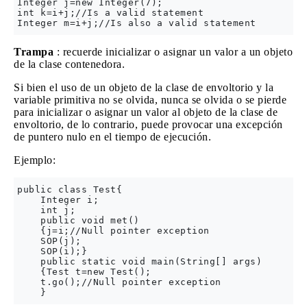
Integer j=new Integer(7);

int k=i+j;//Is a valid statement

Trampa
: recuerde inicializar o asignar un valor a un objeto
de la clase contenedora.
Si bien el uso de un objeto de la clase de envoltorio y la
variable primitiva no se olvida, nunca se olvida o se pierde
para inicializar o asignar un valor al objeto de la clase de
envoltorio, de lo contrario, puede provocar una excepción
de puntero nulo en el tiempo de ejecución.
Ejemplo:
public class Test{

    Integer i;

    int j;

    public void met()

    {j=i;//Null pointer exception

    SOP(j);

    SOP(i);}   

    public static void main(String[] args)

    {Test t=new Test();

    t.go();//Null pointer exception
