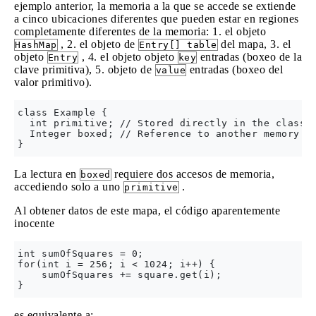
ejemplo anterior, la memoria a la que se accede se extiende
a cinco ubicaciones diferentes que pueden estar en regiones
completamente diferentes de la memoria: 1. el objeto
, 2. el objeto de
del mapa, 3. el
HashMap
Entry[] table
objeto
, 4. el objeto objeto
entradas (boxeo de la
Entry
key
clave primitiva), 5. objeto de
entradas (boxeo del
value
valor primitivo).
class Example {

  int primitive; // Stored directly in the class `
  Integer boxed; // Reference to another memory lo
La lectura en
requiere dos accesos de memoria,
boxed
accediendo solo a uno
.
primitive
Al obtener datos de este mapa, el código aparentemente
inocente
int sumOfSquares = 0;

for(int i = 256; i < 1024; i++) {

    sumOfSquares += square.get(i);

es equivalente a: