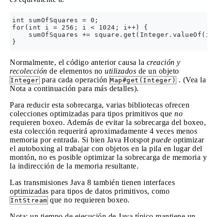
int sumOfSquares = 0;

for(int i = 256; i < 1024; i++) {

    sumOfSquares += square.get(Integer.valueOf(i))
Normalmente, el código anterior causa la
creación y
recolección
de elementos no
utilizados
de un objeto
para cada operación
. (Vea la
Integer
Map#get(Integer)
Nota a continuación para más detalles).
Para reducir esta sobrecarga, varias bibliotecas ofrecen
colecciones optimizadas para tipos primitivos que
no
requieren boxeo. Además de evitar la sobrecarga del boxeo,
esta colección requerirá aproximadamente 4 veces menos
memoria por entrada. Si bien Java Hotspot
puede
optimizar
el autoboxing al trabajar con objetos en la pila en lugar del
montón, no es posible optimizar la sobrecarga de memoria y
la indirección de la memoria resultante.
Las transmisiones Java 8 también tienen interfaces
optimizadas para tipos de datos primitivos, como
que no requieren boxeo.
IntStream
Nota: un tiempo de ejecución de Java típico mantiene un