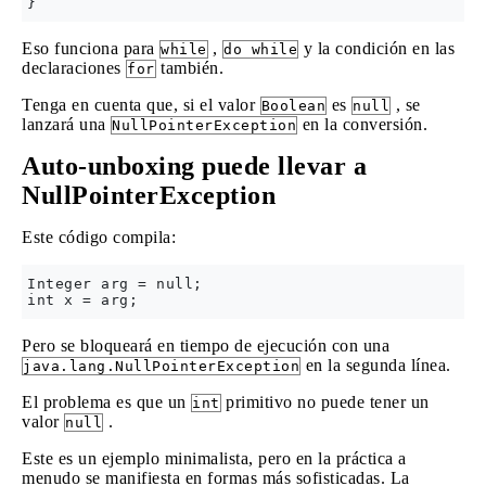
Eso funciona para
,
y la condición en las
while
do while
declaraciones
también.
for
Tenga en cuenta que, si el valor
es
, se
Boolean
null
lanzará una
en la conversión.
NullPointerException
Auto-unboxing puede llevar a
NullPointerException
Este código compila:
Integer arg = null;

Pero se bloqueará en tiempo de ejecución con una
en la segunda línea.
java.lang.NullPointerException
El problema es que un
primitivo no puede tener un
int
valor
.
null
Este es un ejemplo minimalista, pero en la práctica a
menudo se manifiesta en formas más sofisticadas. La