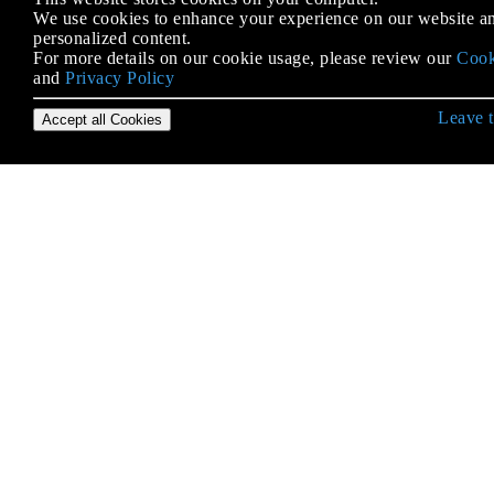
Compilador de Java - 'javac'
We use cookies to enhance your experience on our website an
personalized content.
CompletableFuture
For more details on our cookie usage, please review our
Cook
Conjuntos
and
Privacy Policy
Constructores
Leave t
Accept all Cookies
Convertir hacia y desde cuerdas
Corrientes
Creando imágenes programáticamente
Desmontaje y Descompilación.
Despliegue de Java
Dividir una cadena en partes de longitud fija
Documentando el código de Java
E / S de consola
Ediciones, versiones, lanzamientos y distribuciones
de Java