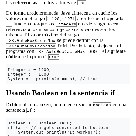
las
referencias
, no los valores de
.
int
De forma predeterminada, Java almacena en caché los
valores en el rango
, por lo que el operador
[-128, 127]
funciona porque los
en este rango hacen
==
Integers
referencia a los mismos objetos si sus valores son los
mismos. El valor máximo del rango
se puede definir con la
-XX:AutoBoxCacheMax
JVM. Por lo tanto, si ejecuta el
-XX:AutoBoxCacheMax
programa con
, el siguiente
-XX:AutoBoxCacheMax=1000
código se imprimirá
:
true
Integer a = 1000;

Integer b = 1000;

Usando Boolean en la sentencia if
Debido al auto-boxeo, uno puede usar un
en una
Boolean
sentencia
:
if
Boolean a = Boolean.TRUE;

if (a) { // a gets converted to boolean

    System.out.println("It works!");
