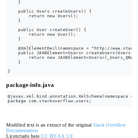
    }

    public Users createUsers() {

        return new Users();

    }

    public User createUser() {

        return new User();

    }

    @XmlElementDecl(namespace = "http://www.stacko
    public JAXBElement<Users> createUsers(Users va
        return new JAXBElement<Users>(_Users_QNAME
    }

package-info.java
@javax.xml.bind.annotation.XmlSchema(namespace = "
Modified text is an extract of the original
Stack Overflow
Documentation
Licenciado bajo
CC BY-SA 3.0