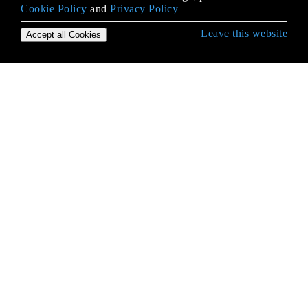
Cookie Policy
and
Privacy Policy
Leave this website
Accept all Cookies
Empezando con el lenguaje Java
Acceso nativo de Java
Afirmando
Agentes de Java
Ajuste de rendimiento de Java
Análisis XML utilizando las API de JAXP
Anotaciones
Apache Commons Lang
API de apilación
API de reflexión
AppDynamics y TIBCO BusinessWorks
Instrumentation para una fácil integración