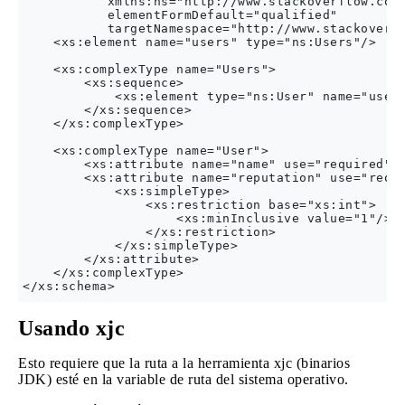
           xmlns:ns="http://www.stackoverflow.com/
           elementFormDefault="qualified"

           targetNamespace="http://www.stackoverfl
    <xs:element name="users" type="ns:Users"/>

    <xs:complexType name="Users">

        <xs:sequence>

            <xs:element type="ns:User" name="user"
        </xs:sequence>

    </xs:complexType>

    <xs:complexType name="User">

        <xs:attribute name="name" use="required" t
        <xs:attribute name="reputation" use="requi
            <xs:simpleType>

                <xs:restriction base="xs:int">

                    <xs:minInclusive value="1"/>

                </xs:restriction>

            </xs:simpleType>

        </xs:attribute>

    </xs:complexType>

Usando xjc
Esto requiere que la ruta a la herramienta xjc (binarios
JDK) esté en la variable de ruta del sistema operativo.