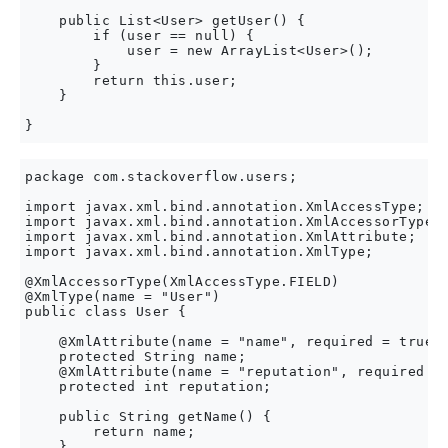
    public List<User> getUser() {

        if (user == null) {

            user = new ArrayList<User>();

        }

        return this.user;

    }

package com.stackoverflow.users;

import javax.xml.bind.annotation.XmlAccessType;

import javax.xml.bind.annotation.XmlAccessorType;

import javax.xml.bind.annotation.XmlAttribute;

import javax.xml.bind.annotation.XmlType;

@XmlAccessorType(XmlAccessType.FIELD)

@XmlType(name = "User")

public class User {

    @XmlAttribute(name = "name", required = true)

    protected String name;

    @XmlAttribute(name = "reputation", required = 
    protected int reputation;

    public String getName() {

        return name;

    }
