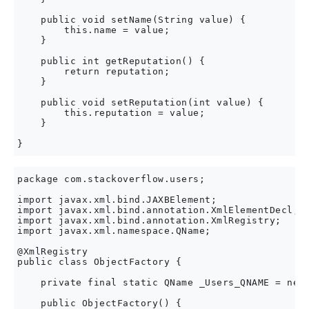
    public void setName(String value) {

        this.name = value;

    }

    public int getReputation() {

        return reputation;

    }

    public void setReputation(int value) {

        this.reputation = value;

    }

package com.stackoverflow.users;

import javax.xml.bind.JAXBElement;

import javax.xml.bind.annotation.XmlElementDecl;

import javax.xml.bind.annotation.XmlRegistry;

import javax.xml.namespace.QName;

@XmlRegistry

public class ObjectFactory {

    private final static QName _Users_QNAME = new 
    public ObjectFactory() {
