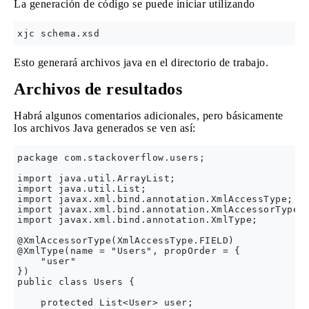
La generación de código se puede iniciar utilizando
Esto generará archivos java en el directorio de trabajo.
Archivos de resultados
Habrá algunos comentarios adicionales, pero básicamente
los archivos Java generados se ven así:
package com.stackoverflow.users;

import java.util.ArrayList;

import java.util.List;

import javax.xml.bind.annotation.XmlAccessType;

import javax.xml.bind.annotation.XmlAccessorType;

import javax.xml.bind.annotation.XmlType;

@XmlAccessorType(XmlAccessType.FIELD)

@XmlType(name = "Users", propOrder = {

    "user"

})

public class Users {

    protected List<User> user;
