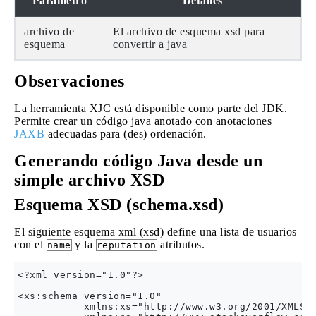
Parámetro
Detalles
archivo de
El archivo de esquema xsd para
esquema
convertir a java
Observaciones
La herramienta XJC está disponible como parte del JDK.
Permite crear un código java anotado con anotaciones
JAXB
adecuadas para (des) ordenación.
Generando código Java desde un
simple archivo XSD
Esquema XSD (schema.xsd)
El siguiente esquema xml (xsd) define una lista de usuarios
con el
y la
atributos.
name
reputation
<?xml version="1.0"?>

<xs:schema version="1.0"

           xmlns:xs="http://www.w3.org/2001/XMLSch