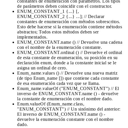
constantes de enumeración con parámetros. Los tipos
de parámetros deben coincidir con el constructor.
ENUM_CONSTANT_1 {...} [,
ENUM_CONSTANT_2 {...} ...]; // Declarar
constantes de enumeración con métodos sobrescritos.
Esto debe hacerse si la enumeración contiene métodos
abstractos; Todos estos métodos deben ser
implementados.
ENUM_CONSTANT.name () // Devuelve una cadena
con el nombre de la enumeración constante.
ENUM_CONSTANT.ordinal () // Devuelve el ordinal
de esta constante de enumeración, su posición en su
declaración enum, donde a la constante inicial se le
asigna un ordinal de cero.
Enum_name.values ​​() // Devuelve una nueva matriz
(de tipo Enum_name []) que contiene cada constante
de esa enumeración cada vez que se llama.
Enum_name.valueOf ("ENUM_CONSTANT") // El
inverso de ENUM_CONSTANT.name () - devuelve
la constante de enumeración con el nombre dado.
Enum.valueOf (Enum_name.class,
"ENUM_CONSTANT") // Un sinónimo del anterior:
El inverso de ENUM_CONSTANT.name () -
devuelve la enumeración constante con el nombre
dado.