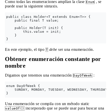
Como todas las enumeraciones amplían la clase
, se
Enum
puede usar la siguiente sintaxis.
public class Holder<T extends Enum<T>> {

    public final T value;

    public Holder(T init) {

        this.value = init;

    }

En este ejemplo, el tipo
debe
ser una enumeración.
T
Obtener enumeración constante por
nombre
Digamos que tenemos una enumeración
:
DayOfWeek
enum DayOfWeek {

    SUNDAY, MONDAY, TUESDAY, WEDNESDAY, THURSDAY, 
Una enumeración se compila con un método static
incorporado que se puede usar para buscar una
valueOf()