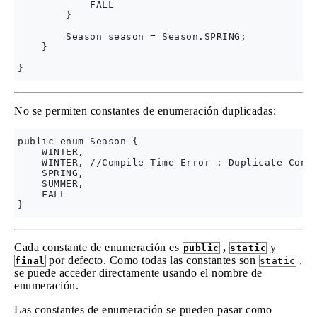
            FALL

        }

        Season season = Season.SPRING;

    }

No se permiten constantes de enumeración duplicadas:
public enum Season {

    WINTER,

    WINTER, //Compile Time Error : Duplicate Const
    SPRING,

    SUMMER,

    FALL

Cada constante de enumeración es
,
y
public
static
por defecto. Como todas las constantes son
,
final
static
se puede acceder directamente usando el nombre de
enumeración.
Las constantes de enumeración se pueden pasar como