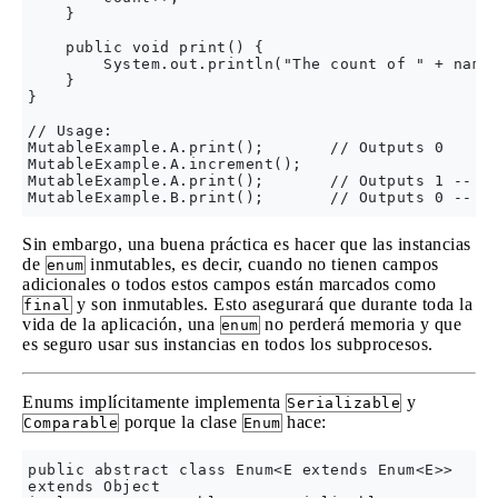
    }

    public void print() {

        System.out.println("The count of " + name(
    }

}

// Usage:

MutableExample.A.print();       // Outputs 0

MutableExample.A.increment();

MutableExample.A.print();       // Outputs 1 -- we
Sin embargo, una buena práctica es hacer que las instancias
de
inmutables, es decir, cuando no tienen campos
enum
adicionales o todos estos campos están marcados como
y son inmutables. Esto asegurará que durante toda la
final
vida de la aplicación, una
no perderá memoria y que
enum
es seguro usar sus instancias en todos los subprocesos.
Enums implícitamente implementa
y
Serializable
porque la clase
hace:
Comparable
Enum
public abstract class Enum<E extends Enum<E>>

extends Object
