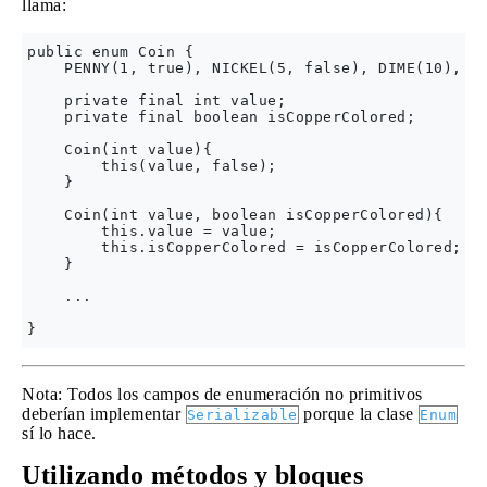
llama:
public enum Coin {

    PENNY(1, true), NICKEL(5, false), DIME(10), QU
    private final int value;

    private final boolean isCopperColored;

    Coin(int value){

        this(value, false);

    }

    Coin(int value, boolean isCopperColored){ 

        this.value = value;

        this.isCopperColored = isCopperColored;

    }

    ...

Nota: Todos los campos de enumeración no primitivos
deberían implementar
porque la clase
Serializable
Enum
sí lo hace.
Utilizando métodos y bloques