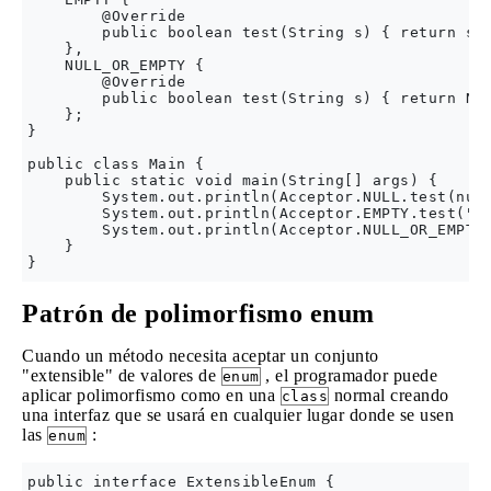
        @Override

        public boolean test(String s) { return s.e
    },

    NULL_OR_EMPTY {

        @Override

        public boolean test(String s) { return NUL
    };

}

public class Main {

    public static void main(String[] args) {

        System.out.println(Acceptor.NULL.test(null
        System.out.println(Acceptor.EMPTY.test("")
        System.out.println(Acceptor.NULL_OR_EMPTY.
    }

Patrón de polimorfismo enum
Cuando un método necesita aceptar un conjunto
"extensible" de valores de
, el programador puede
enum
aplicar polimorfismo como en una
normal creando
class
una interfaz que se usará en cualquier lugar donde se usen
las
:
enum
public interface ExtensibleEnum {
