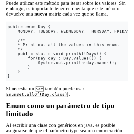
Puede utilizar este método para iterar sobre los valores. Sin
embargo, es importante tener en cuenta que este método
devuelve una
nueva
matriz cada vez que se llama.
public enum Day {

    MONDAY, TUESDAY, WEDNESDAY, THURSDAY, FRIDAY, 
    /**

    * Print out all the values in this enum.

    */

    public static void printAllDays() {

        for(Day day : Day.values()) {

            System.out.println(day.name());

        }

    }

Si necesita un
también puede usar
Set
.
EnumSet.allOf(Day.class)
Enum como un parámetro de tipo
limitado
Al escribir una clase con genéricos en java, es posible
asegurarse de que el parámetro type sea una enumeración.