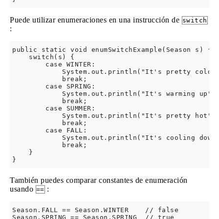
Puede utilizar enumeraciones en una instrucción de
switch
:
public static void enumSwitchExample(Season s) {

    switch(s) {

        case WINTER:

            System.out.println("It's pretty cold")
            break;

        case SPRING:

            System.out.println("It's warming up");
            break;

        case SUMMER:

            System.out.println("It's pretty hot");
            break;

        case FALL:

            System.out.println("It's cooling down"
            break;

    }

También puedes comparar constantes de enumeración
usando
:
==
Season.FALL == Season.WINTER    // false
