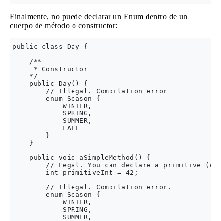
Finalmente, no puede declarar un Enum dentro de un
cuerpo de método o constructor:
public class Day {

    /**

     * Constructor

    */

    public Day() {

        // Illegal. Compilation error

        enum Season {

            WINTER,

            SPRING,

            SUMMER,

            FALL

        }

    }

    public void aSimpleMethod() {

        // Legal. You can declare a primitive (or 
        int primitiveInt = 42;

        // Illegal. Compilation error.

        enum Season {

            WINTER,

            SPRING,

            SUMMER,
