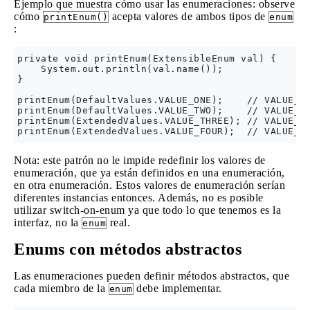
Ejemplo que muestra cómo usar las enumeraciones: observe
cómo
acepta valores de ambos tipos de
printEnum()
enum
:
private void printEnum(ExtensibleEnum val) {

    System.out.println(val.name());

}  

printEnum(DefaultValues.VALUE_ONE);    // VALUE_ON
printEnum(DefaultValues.VALUE_TWO);    // VALUE_TW
printEnum(ExtendedValues.VALUE_THREE); // VALUE_TH
Nota: este patrón no le impide redefinir los valores de
enumeración, que ya están definidos en una enumeración,
en otra enumeración. Estos valores de enumeración serían
diferentes instancias entonces. Además, no es posible
utilizar switch-on-enum ya que todo lo que tenemos es la
interfaz, no la
real.
enum
Enums con métodos abstractos
Las enumeraciones pueden definir métodos abstractos, que
cada miembro de la
debe implementar.
enum