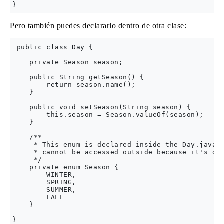
Pero también puedes declararlo dentro de otra clase:
 public class Day {

    private Season season;

    public String getSeason() {

        return season.name();

    }

    public void setSeason(String season) {

        this.season = Season.valueOf(season);

    }

    /**

     * This enum is declared inside the Day.java f
     * cannot be accessed outside because it's dec
     */

    private enum Season {

        WINTER,

        SPRING,

        SUMMER,

        FALL

    }
