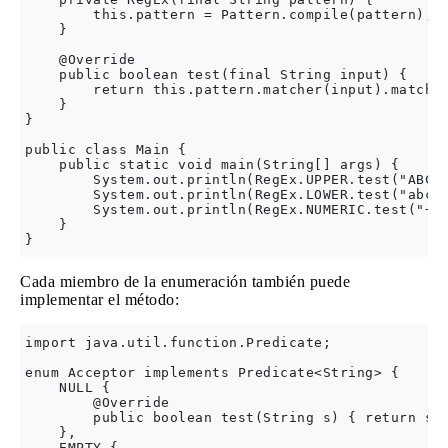
        this.pattern = Pattern.compile(pattern);

    }

    @Override 

    public boolean test(final String input) {

        return this.pattern.matcher(input).matches
    }

}

public class Main {

    public static void main(String[] args) {

        System.out.println(RegEx.UPPER.test("ABC")
        System.out.println(RegEx.LOWER.test("abc")
        System.out.println(RegEx.NUMERIC.test("+11
    }

Cada miembro de la enumeración también puede
implementar el método:
import java.util.function.Predicate;

enum Acceptor implements Predicate<String> {

    NULL {

        @Override

        public boolean test(String s) { return s =
    },

    EMPTY {
