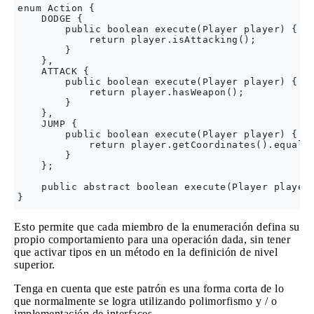
enum Action {

    DODGE {

        public boolean execute(Player player) {

            return player.isAttacking();

        }

    },

    ATTACK {

        public boolean execute(Player player) {

            return player.hasWeapon();

        }

    },

    JUMP {

        public boolean execute(Player player) {

            return player.getCoordinates().equals(
        }

    };

    public abstract boolean execute(Player player)
Esto permite que cada miembro de la enumeración defina su
propio comportamiento para una operación dada, sin tener
que activar tipos en un método en la definición de nivel
superior.
Tenga en cuenta que este patrón es una forma corta de lo
que normalmente se logra utilizando polimorfismo y / o
implementación de interfaces.