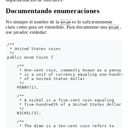
Documentando enumeraciones
No siempre el nombre de la
es lo suficientemente
enum
claro como para ser entendido. Para documentar una
,
enum
use javadoc estándar:
/**

 * United States coins

 */

public enum Coins {

    /**

     * One-cent coin, commonly known as a penny, 

     * is a unit of currency equaling one-hundredt
     * of a United States dollar

     */

    PENNY(1),

    /**

     * A nickel is a five-cent coin equaling 

     * five-hundredth of a United States dollar

     */        

    NICKEL(5),

    /**

     * The dime is a ten-cent coin refers to 
