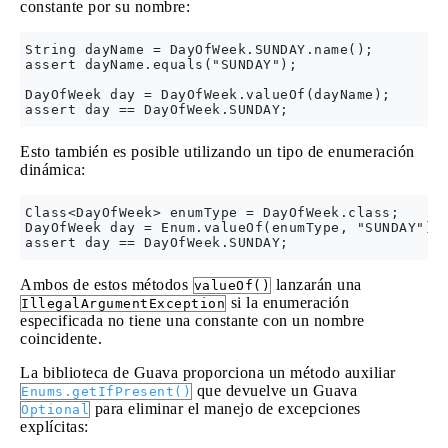
constante por su nombre:
String dayName = DayOfWeek.SUNDAY.name();

assert dayName.equals("SUNDAY");

DayOfWeek day = DayOfWeek.valueOf(dayName);

Esto también es posible utilizando un tipo de enumeración
dinámica:
Class<DayOfWeek> enumType = DayOfWeek.class;

DayOfWeek day = Enum.valueOf(enumType, "SUNDAY");

Ambos de estos métodos
lanzarán una
valueOf()
si la enumeración
IllegalArgumentException
especificada no tiene una constante con un nombre
coincidente.
La biblioteca de Guava proporciona un método auxiliar
que devuelve un Guava
Enums.getIfPresent()
para eliminar el manejo de excepciones
Optional
explícitas: