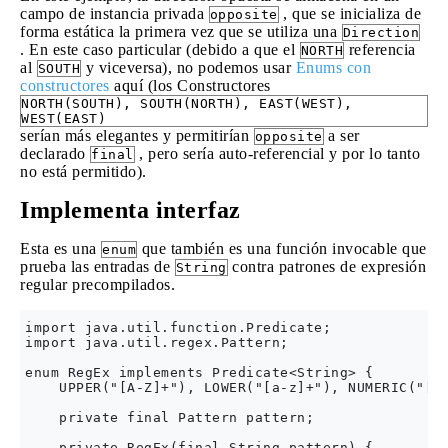
campo de instancia privada
, que se inicializa de
opposite
forma estática la primera vez que se utiliza una
Direction
. En este caso particular (debido a que el
referencia
NORTH
al
y viceversa), no podemos usar
Enums con
SOUTH
constructores
aquí (los Constructores
NORTH(SOUTH), SOUTH(NORTH), EAST(WEST),
WEST(EAST)
serían más elegantes y permitirían
a ser
opposite
declarado
, pero sería auto-referencial y por lo tanto
final
no está permitido).
Implementa interfaz
Esta es una
que también es una función invocable que
enum
prueba las entradas de
contra patrones de expresión
String
regular precompilados.
import java.util.function.Predicate;

import java.util.regex.Pattern;

enum RegEx implements Predicate<String> {

    UPPER("[A-Z]+"), LOWER("[a-z]+"), NUMERIC("[+-
    private final Pattern pattern;

    private RegEx(final String pattern) {
