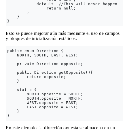
            default: //This will never happen

                return null;

        }

    }

Esto se puede mejorar aún más mediante el uso de campos
y bloques de inicialización estáticos:
public enum Direction {

    NORTH, SOUTH, EAST, WEST;

    private Direction opposite;

    public Direction getOpposite(){

        return opposite;

    }

    static {

        NORTH.opposite = SOUTH;

        SOUTH.opposite = NORTH;

        WEST.opposite = EAST;

        EAST.opposite = WEST;

    }

En este ejemplo, la dirección opuesta se almacena en un