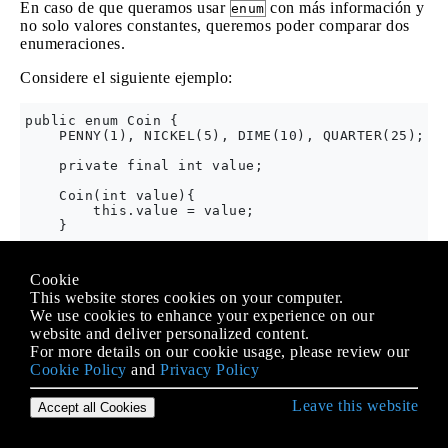
En caso de que queramos usar
con más información y
enum
no solo valores constantes, queremos poder comparar dos
enumeraciones.
Considere el siguiente ejemplo:
public enum Coin {

    PENNY(1), NICKEL(5), DIME(10), QUARTER(25);

    private final int value;

    Coin(int value){

        this.value = value;

    }

    public boolean isGreaterThan(Coin other){

        return this.value > other.value;

Cookie
    }

This website stores cookies on your computer.
We use cookies to enhance your experience on our
website and deliver personalized content.
For more details on our cookie usage, please review our
Aquí definimos un
llamado
que representa su
Enum
Coin
Cookie Policy
and
Privacy Policy
valor. Con el método
podemos comparar
isGreaterThan
dos
s:
enum
Leave this website
Accept all Cookies
Coin penny = Coin.PENNY;
