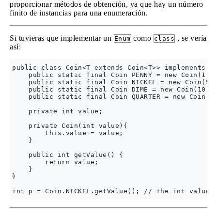
proporcionar métodos de obtención, ya que hay un número
finito de instancias para una enumeración.
Si tuvieras que implementar un
como
, se vería
Enum
class
así:
public class Coin<T extends Coin<T>> implements Co
    public static final Coin PENNY = new Coin(1);

    public static final Coin NICKEL = new Coin(5);
    public static final Coin DIME = new Coin(10);

    public static final Coin QUARTER = new Coin(25
    private int value;

    private Coin(int value){

        this.value = value;

    }

    public int getValue() {

        return value;

    }

}
