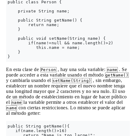
public class Person {

    private String name;

    public String getName() {

        return name;

    }

    public void setName(String name) {

        if(name!=null && name.length()>2)

           this.name = name;

    }

En esta clase de
, hay una sola variable:
. Se
Person
name
puede acceder a esta variable usando el método
getName()
y cambiarla usando el
, sin embargo,
setName(String)
establecer un nombre requiere que el nuevo nombre tenga
una longitud mayor que 2 caracteres y no sea nulo. El uso
de un método de establecimiento en lugar de hacer público
el
la variable permite a otros establecer el valor del
name
con ciertas restricciones. Lo mismo se puede aplicar
name
al método getter:
public String getName(){

   if(name.length()>16)

      return "Name is too large!";
