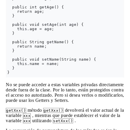
  public int getAge() {

    return age;

  }

  public void setAge(int age) {

    this.age = age;

  }

  public String getName() {

    return name;

  }

  public void setName(String name) {

    this.name = name;

  }

No se puede acceder a estas variables privadas directamente
desde fuera de la clase. Por lo tanto, están protegidos contra
el acceso no autorizado. Pero si desea verlos o modificarlos,
puede usar los Getters y Setters.
método
devolverá el valor actual de la
getXxx()
getXxx()
variable
, mientras que puede establecer el valor de la
xxx
variable
utilizando
.
xxx
setXxx()