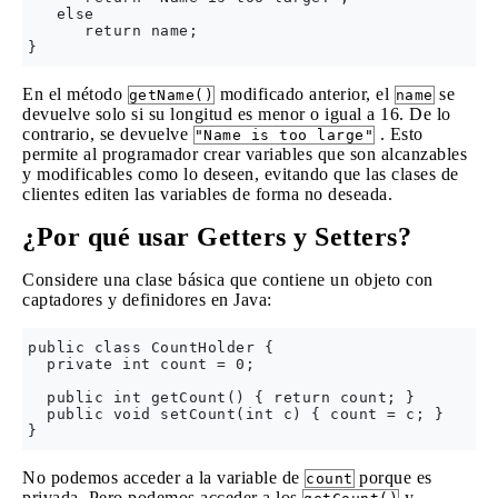
   else

      return name;

En el método
modificado anterior, el
se
getName()
name
devuelve solo si su longitud es menor o igual a 16. De lo
contrario, se devuelve
. Esto
"Name is too large"
permite al programador crear variables que son alcanzables
y modificables como lo deseen, evitando que las clases de
clientes editen las variables de forma no deseada.
¿Por qué usar Getters y Setters?
Considere una clase básica que contiene un objeto con
captadores y definidores en Java:
public class CountHolder {

  private int count = 0;

  public int getCount() { return count; }

  public void setCount(int c) { count = c; }

No podemos acceder a la variable de
porque es
count
privada. Pero podemos acceder a los
y