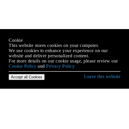
Cookie
This website stores cookies on your computer.
We use cookies to enhance your experience on our
website and deliver personalized content.
For more details on our cookie usage, please review our
Cookie Policy
and
Privacy Policy
Leave this website
Accept all Cookies
Empezando con el lenguaje Java
Acceso nativo de Java
Afirmando
Agentes de Java
Ajuste de rendimiento de Java