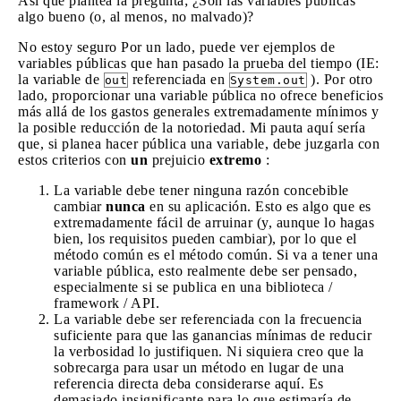
Así que plantea la pregunta; ¿Son las variables públicas
algo bueno (o, al menos, no malvado)?
No estoy seguro Por un lado, puede ver ejemplos de
variables públicas que han pasado la prueba del tiempo (IE:
la variable de
referenciada en
). Por otro
out
System.out
lado, proporcionar una variable pública no ofrece beneficios
más allá de los gastos generales extremadamente mínimos y
la posible reducción de la notoriedad. Mi pauta aquí sería
que, si planea hacer pública una variable, debe juzgarla con
estos criterios con
un
prejuicio
extremo
:
La variable debe tener ninguna razón concebible
cambiar
nunca
en su aplicación. Esto es algo que es
extremadamente fácil de arruinar (y, aunque lo hagas
bien, los requisitos pueden cambiar), por lo que el
método común es el método común. Si va a tener una
variable pública, esto realmente debe ser pensado,
especialmente si se publica en una biblioteca /
framework / API.
La variable debe ser referenciada con la frecuencia
suficiente para que las ganancias mínimas de reducir
la verbosidad lo justifiquen. Ni siquiera creo que la
sobrecarga para usar un método en lugar de una
referencia directa deba considerarse aquí. Es
demasiado insignificante para lo que estimaría de