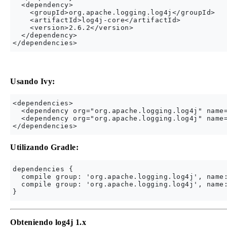
  <dependency>

    <groupId>org.apache.logging.log4j</groupId>

    <artifactId>log4j-core</artifactId>

    <version>2.6.2</version>

  </dependency>

Usando Ivy:
<dependencies>

  <dependency org="org.apache.logging.log4j" name=
  <dependency org="org.apache.logging.log4j" name=
Utilizando Gradle:
dependencies {

  compile group: 'org.apache.logging.log4j', name:
  compile group: 'org.apache.logging.log4j', name:
Obteniendo log4j 1.x