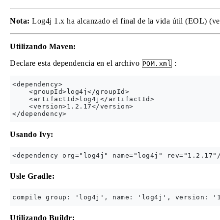
Nota:
Log4j 1.x ha alcanzado el final de la vida útil (EOL) (v
Utilizando Maven:
Declare esta dependencia en el archivo
:
POM.xml
<dependency>

    <groupId>log4j</groupId>

    <artifactId>log4j</artifactId>

    <version>1.2.17</version>

Usando Ivy:
Usle Gradle:
Utilizando Buildr: