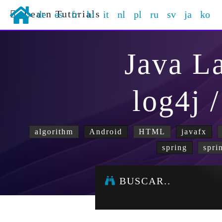
Learn Tutorials
de
es
fr
hi
it
nl
pl
ru
sv
ja
ko
Java L
log4j 
algorithm
Android
HTML
javafx
spring
spri
BUSCAR..