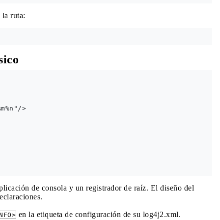
la ruta:
sico
m%n"/>

licación de consola y un registrador de raíz. El diseño del
declaraciones.
en la etiqueta de configuración de su log4j2.xml.
NFO>