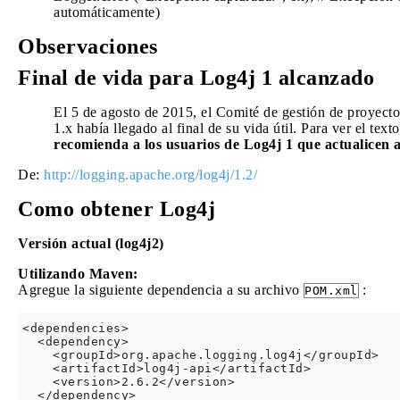
automáticamente)
Observaciones
Final de vida para Log4j 1 alcanzado
El 5 de agosto de 2015, el Comité de gestión de proyecto
1.x había llegado al final de su vida útil. Para ver el te
recomienda a los usuarios de Log4j 1 que actualicen
De:
http://logging.apache.org/log4j/1.2/
Como obtener Log4j
Versión actual (log4j2)
Utilizando Maven:
Agregue la siguiente dependencia a su archivo
:
POM.xml
<dependencies>

  <dependency>

    <groupId>org.apache.logging.log4j</groupId>

    <artifactId>log4j-api</artifactId>

    <version>2.6.2</version>

  </dependency>
