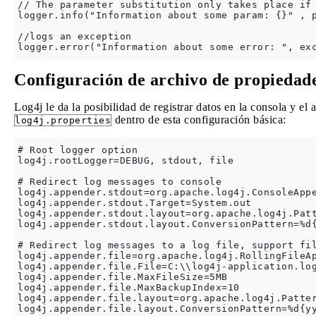
// The parameter substitution only takes place if 
logger.info("Information about some param: {}" , p
//logs an exception

Configuración de archivo de propiedad
Log4j le da la posibilidad de registrar datos en la consola y e
dentro de esta configuración básica:
log4j.properties
# Root logger option

log4j.rootLogger=DEBUG, stdout, file

# Redirect log messages to console

log4j.appender.stdout=org.apache.log4j.ConsoleAppe
log4j.appender.stdout.Target=System.out

log4j.appender.stdout.layout=org.apache.log4j.Patt
log4j.appender.stdout.layout.ConversionPattern=%d{
# Redirect log messages to a log file, support fil
log4j.appender.file=org.apache.log4j.RollingFileAp
log4j.appender.file.File=C:\\log4j-application.log
log4j.appender.file.MaxFileSize=5MB

log4j.appender.file.MaxBackupIndex=10

log4j.appender.file.layout=org.apache.log4j.Patter