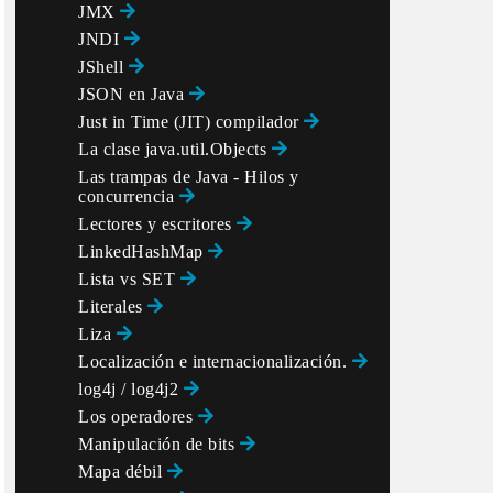
JMX
JNDI
JShell
JSON en Java
Just in Time (JIT) compilador
La clase java.util.Objects
Las trampas de Java - Hilos y
concurrencia
Lectores y escritores
LinkedHashMap
Lista vs SET
Literales
Liza
Localización e internacionalización.
log4j / log4j2
Los operadores
Manipulación de bits
Mapa débil