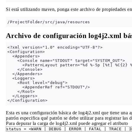
Si está utilizando maven, ponga este archivo de propiedades en 
Archivo de configuración log4j2.xml bá
<?xml version="1.0" encoding="UTF-8"?>

<Configuration>

  <Appenders>

    <Console name="STDOUT" target="SYSTEM_OUT">

      <PatternLayout pattern="%d %-5p [%t] %C{2} %
    </Console>

  </Appenders>

  <Loggers>

    <Root level="debug">

      <AppenderRef ref="STDOUT"/>

    </Root>

  </Loggers>

Esta es una configuración básica de log4j2.xml que tiene una ap
patrón especifica qué patrón se debe utilizar para registrar las 
Para depurar la carga de log4j2.xml puede agregar el atributo
status = <WARN | DEBUG | ERROR | FATAL | TRACE | I