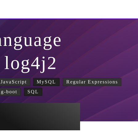
anguage
/ log4j2
JavaScript
MySQL
Regular Expressions
ng-boot
SQL