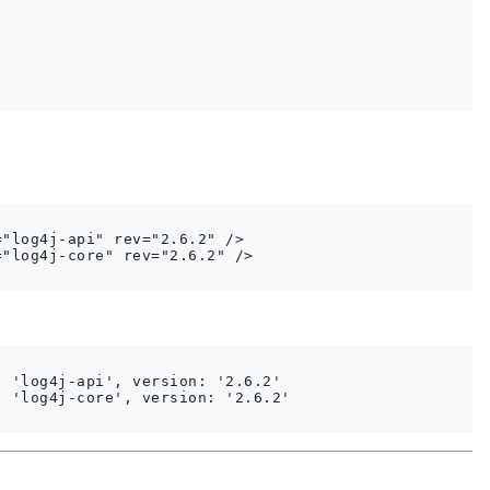
"log4j-api" rev="2.6.2" />

"log4j-core" rev="2.6.2" />

 'log4j-api', version: '2.6.2'

 'log4j-core', version: '2.6.2'
