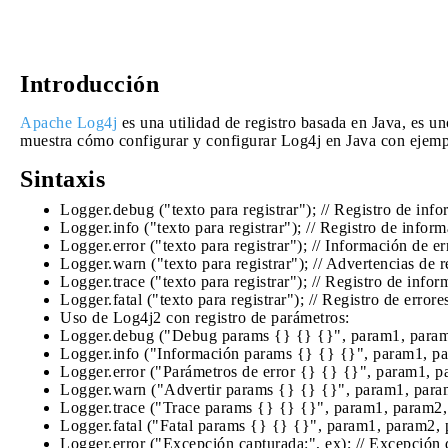
Introducción
Apache Log4j
es una utilidad de registro basada en Java, es un
muestra cómo configurar y configurar Log4j en Java con ejempl
Sintaxis
Logger.debug ("texto para registrar"); // Registro de inf
Logger.info ("texto para registrar"); // Registro de info
Logger.error ("texto para registrar"); // Información de er
Logger.warn ("texto para registrar"); // Advertencias de r
Logger.trace ("texto para registrar"); // Registro de infor
Logger.fatal ("texto para registrar"); // Registro de errores
Uso de Log4j2 con registro de parámetros:
Logger.debug ("Debug params {} {} {}", param1, param2
Logger.info ("Información params {} {} {}", param1, pa
Logger.error ("Parámetros de error {} {} {}", param1, pa
Logger.warn ("Advertir params {} {} {}", param1, param2
Logger.trace ("Trace params {} {} {}", param1, param2, 
Logger.fatal ("Fatal params {} {} {}", param1, param2, p
Logger.error ("Excepción capturada:", ex); // Excepción 