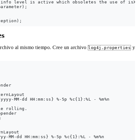
info level is active which obsoletes the use of isXXX
arameter);

es
l archivo al mismo tiempo. Cree un archivo
y
log4j.properties
nder

ernLayout

yyyy-MM-dd HH:mm:ss} %-5p %c{1}:%L - %m%n

e rolling.

pender



nLayout
