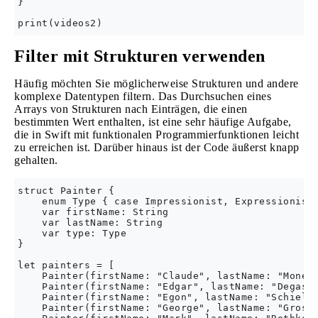
}

Filter mit Strukturen verwenden
Häufig möchten Sie möglicherweise Strukturen und andere
komplexe Datentypen filtern. Das Durchsuchen eines
Arrays von Strukturen nach Einträgen, die einen
bestimmten Wert enthalten, ist eine sehr häufige Aufgabe,
die in Swift mit funktionalen Programmierfunktionen leicht
zu erreichen ist. Darüber hinaus ist der Code äußerst knapp
gehalten.
struct Painter {

    enum Type { case Impressionist, Expressionist,
    var firstName: String

    var lastName: String

    var type: Type

}

let painters = [

    Painter(firstName: "Claude", lastName: "Monet"
    Painter(firstName: "Edgar", lastName: "Degas",
    Painter(firstName: "Egon", lastName: "Schiele"
    Painter(firstName: "George", lastName: "Grosz"