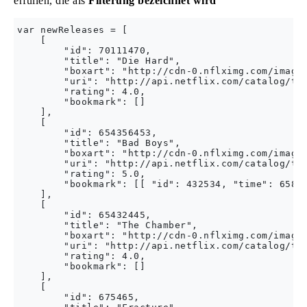
erfüllen, die als
Filterung bezeichnet wird
var newReleases = [

    [

        "id": 70111470,

        "title": "Die Hard",

        "boxart": "http://cdn-0.nflximg.com/images
        "uri": "http://api.netflix.com/catalog/tit
        "rating": 4.0,

        "bookmark": []

    ],

    [

        "id": 654356453,

        "title": "Bad Boys",

        "boxart": "http://cdn-0.nflximg.com/images
        "uri": "http://api.netflix.com/catalog/tit
        "rating": 5.0,

        "bookmark": [[ "id": 432534, "time": 65876
    ],

    [

        "id": 65432445,

        "title": "The Chamber",

        "boxart": "http://cdn-0.nflximg.com/images
        "uri": "http://api.netflix.com/catalog/tit
        "rating": 4.0,

        "bookmark": []

    ],

    [

        "id": 675465,
