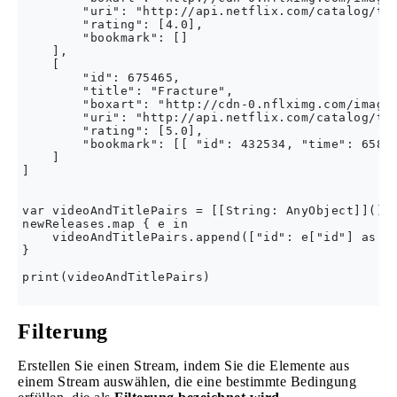
        "uri": "http://api.netflix.com/catalog/tit
        "rating": [4.0],

        "bookmark": []

    ],

    [

        "id": 675465,

        "title": "Fracture",

        "boxart": "http://cdn-0.nflximg.com/images
        "uri": "http://api.netflix.com/catalog/tit
        "rating": [5.0],

        "bookmark": [[ "id": 432534, "time": 65876
    ]

]

var videoAndTitlePairs = [[String: AnyObject]]()

newReleases.map { e in

    videoAndTitlePairs.append(["id": e["id"] as! I
}

print(videoAndTitlePairs)

Filterung
Erstellen Sie einen Stream, indem Sie die Elemente aus
einem Stream auswählen, die eine bestimmte Bedingung