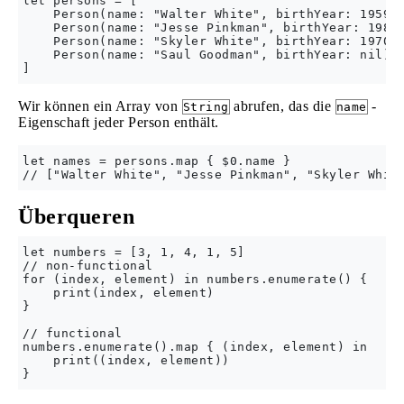
let persons = [

    Person(name: "Walter White", birthYear: 1959),
    Person(name: "Jesse Pinkman", birthYear: 1984)
    Person(name: "Skyler White", birthYear: 1970),
    Person(name: "Saul Goodman", birthYear: nil)

Wir können ein Array von
abrufen, das die
-
String
name
Eigenschaft jeder Person enthält.
let names = persons.map { $0.name }

Überqueren
let numbers = [3, 1, 4, 1, 5]

// non-functional

for (index, element) in numbers.enumerate() {

    print(index, element)

}

// functional

numbers.enumerate().map { (index, element) in

    print((index, element))
