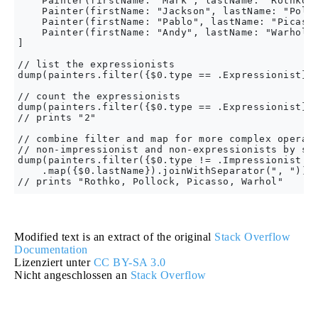
    Painter(firstName: "Mark", lastName: "Rothko",
    Painter(firstName: "Jackson", lastName: "Pollo
    Painter(firstName: "Pablo", lastName: "Picasso
    Painter(firstName: "Andy", lastName: "Warhol",
]

// list the expressionists

dump(painters.filter({$0.type == .Expressionist}))
// count the expressionists

dump(painters.filter({$0.type == .Expressionist}).
// prints "2"

// combine filter and map for more complex operati
// non-impressionist and non-expressionists by sur
dump(painters.filter({$0.type != .Impressionist &&
    .map({$0.lastName}).joinWithSeparator(", "))  
Modified text is an extract of the original
Stack Overflow
Documentation
Lizenziert unter
CC BY-SA 3.0
Nicht angeschlossen an
Stack Overflow