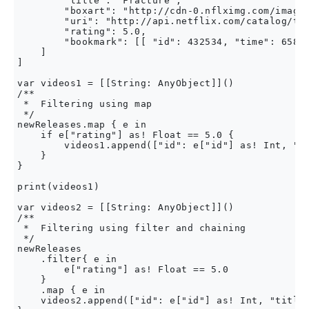
        "title": "Fracture",

        "boxart": "http://cdn-0.nflximg.com/images
        "uri": "http://api.netflix.com/catalog/tit
        "rating": 5.0,

        "bookmark": [[ "id": 432534, "time": 65876
    ]

]

var videos1 = [[String: AnyObject]]()

/**

 *  Filtering using map

 */

newReleases.map { e in

    if e["rating"] as! Float == 5.0 {

        videos1.append(["id": e["id"] as! Int, "ti
    }

}

print(videos1)

var videos2 = [[String: AnyObject]]()

/**

 *  Filtering using filter and chaining

 */

newReleases

    .filter{ e in

        e["rating"] as! Float == 5.0

    }

    .map { e in

    videos2.append(["id": e["id"] as! Int, "title"