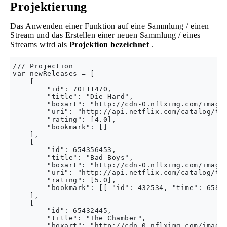
Projektierung
Das Anwenden einer Funktion auf eine Sammlung / einen
Stream und das Erstellen einer neuen Sammlung / eines
Streams wird als
Projektion bezeichnet
.
/// Projection

var newReleases = [

    [

        "id": 70111470,

        "title": "Die Hard",

        "boxart": "http://cdn-0.nflximg.com/images
        "uri": "http://api.netflix.com/catalog/tit
        "rating": [4.0],

        "bookmark": []

    ],

    [

        "id": 654356453,

        "title": "Bad Boys",

        "boxart": "http://cdn-0.nflximg.com/images
        "uri": "http://api.netflix.com/catalog/tit
        "rating": [5.0],

        "bookmark": [[ "id": 432534, "time": 65876
    ],

    [

        "id": 65432445,

        "title": "The Chamber",

        "boxart": "http://cdn-0.nflximg.com/images