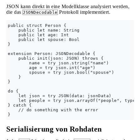
JSON kann direkt in eine Modellklasse analysiert werden,
die das
Protokoll implementiert.
JSONDecodable
public struct Person {

    public let name: String

    public let age: Int

    public let spouse: Bool

}

extension Person: JSONDecodable {

    public init(json: JSON) throws {

        name = try json.string("name")

        age = try json.int("age")

        spouse = try json.bool("spouse")

    }

}

do {

    let json = try JSON(data: jsonData)

    let people = try json.arrayOf("people", type: 
} catch {

    // do something with the error

Serialisierung von Rohdaten