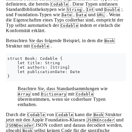
definieren, die bereits
. Diese Typen umfassen
Codable
Standardbibliothekstypen wie
,
und
;
String
Int
Double
und Foundation-Typen wie
,
und
. Wenn
Date
Data
URL
die Eigenschaften eines Typs codierbar sind, entspricht der
Typ selbst automatisch der
indem er einfach die
Codable
Konformität erklärt.
Betrachten Sie das folgende Beispiel, in dem die
Book
Struktur mit
.
Codable
struct Book: Codable {

    let title: String

    let authors: [String]

    let publicationDate: Date

Beachten Sie, dass Standardsammlungen wie
und
mit
Array
Dictionary
Codable
übereinstimmen, wenn sie codierbare Typen
enthalten.
Durch die
von
kann die
Struktur
Codable
Codable
Book
jetzt mit den Apple Foundation-Klassen
und
JSONEncoder
JSON codiert und daraus decodiert werden,
JSONDecoder
obwohl
selbst keinen Code für die spezifische
Book