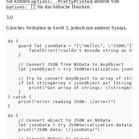
Sie können
anstelle von
options: .PrettyPrinted
für das hübsche Drucken.
options: []
3,0
Gleiches Verhalten in Swift 3, jedoch mit anderer Syntax.
do {

    guard let jsonData = "[\"Hello\", \"JSON\"]".d
        fatalError("couldn't encode string as UTF-
    }

    // Convert JSON from NSData to AnyObject

    let jsonObject = try JSONSerialization.jsonObj
    // Try to convert AnyObject to array of string
    if let stringArray = jsonObject as? [String] {
        print("Got array of strings: \(stringArray
    }

} catch {

    print("error reading JSON: \(error)")

}

do {

    // Convert object to JSON as NSData

    let jsonData = try JSONSerialization.data(with
    print("JSON data: \(jsonData)")

    // Convert NSData to String
