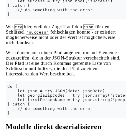
    let success = try json.bool("success")

} catch {

    // do something with the error

Wir
hier, weil der Zugriff auf den
für den
try
json
Schlüssel
fehlschlagen könnte - er existiert
"success"
möglicherweise nicht oder der Wert ist möglicherweise
nicht boolean.
Wir können auch einen Pfad angeben, um auf Elemente
zuzugreifen, die in der JSON-Struktur verschachtelt sind.
Der Pfad ist eine durch Kommas getrennte Liste von
Schlüsseln und Indizes, die den Pfad zu einem
interessierenden Wert beschreiben.
do {

    let json = try JSON(data: jsonData)

    let georgiaZipCodes = try json.array("states",
    let firstPersonName = try json.string("people"
} catch {

    // do something with the error

Modelle direkt deserialisieren