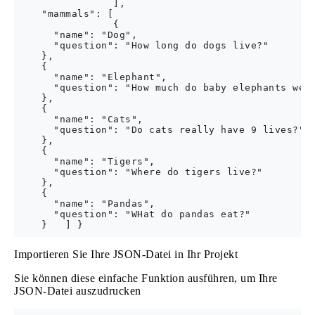
                ],

    "mammals": [

                {

      "name": "Dog",

      "question": "How long do dogs live?"

    },

    {

      "name": "Elephant",

      "question": "How much do baby elephants weig
    },

    {

      "name": "Cats",

      "question": "Do cats really have 9 lives?"

    },

    {

      "name": "Tigers",

      "question": "Where do tigers live?"

    },

    {

      "name": "Pandas",

      "question": "WHat do pandas eat?"

Importieren Sie Ihre JSON-Datei in Ihr Projekt
Sie können diese einfache Funktion ausführen, um Ihre
JSON-Datei auszudrucken