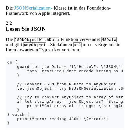
Die
JSONSerialization-
Klasse ist in das Foundation-
Framework von Apple integriert.
2.2
Lesen Sie JSON
Die
Funktion verwendet
JSONObjectWithData
NSData
und gibt
. Sie können
um das Ergebnis in
AnyObject
as?
Ihren erwarteten Typ zu konvertieren.
do {

    guard let jsonData = "[\"Hello\", \"JSON\"]".d
        fatalError("couldn't encode string as UTF-
    }

    // Convert JSON from NSData to AnyObject

    let jsonObject = try NSJSONSerialization.JSONO
    // Try to convert AnyObject to array of string
    if let stringArray = jsonObject as? [String] {
        print("Got array of strings: \(stringArray
    }

} catch {

    print("error reading JSON: \(error)")
