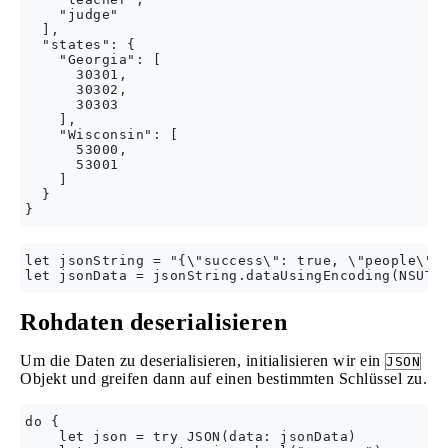
    "judge"

  ],

  "states": {

    "Georgia": [

      30301,

      30302,

      30303

    ],

    "Wisconsin": [

      53000,

      53001

    ]

  }

let jsonString = "{\"success\": true, \"people\":
Rohdaten deserialisieren
Um die Daten zu deserialisieren, initialisieren wir ein
JSON
Objekt und greifen dann auf einen bestimmten Schlüssel zu.
do {

    let json = try JSON(data: jsonData)
