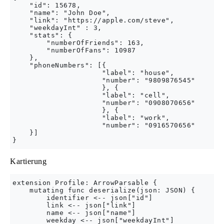
    "id": 15678,

    "name": "John Doe",

    "link": "https://apple.com/steve",

    "weekdayInt" : 3,

    "stats": {

        "numberOfFriends": 163,

        "numberOfFans": 10987

    },

    "phoneNumbers": [{

                     "label": "house",

                     "number": "9809876545"

                     }, {

                     "label": "cell",

                     "number": "0908070656"

                     }, {

                     "label": "work",

                     "number": "0916570656"

    }]

Kartierung
extension Profile: ArrowParsable {

    mutating func deserialize(json: JSON) {

        identifier <-- json["id"]

        link <-- json["link"]

        name <-- json["name"]

        weekday <-- json["weekdayInt"]
