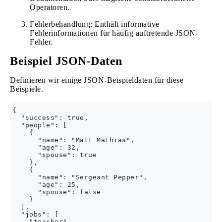
Operatoren.
Fehlerbehandlung: Enthält informative
Fehlerinformationen für häufig auftretende JSON-
Fehler.
Beispiel JSON-Daten
Definieren wir einige JSON-Beispieldaten für diese
Beispiele.
{

  "success": true,

  "people": [

    {

      "name": "Matt Mathias",

      "age": 32,

      "spouse": true

    },

    {

      "name": "Sergeant Pepper",

      "age": 25,

      "spouse": false

    }

  ],

  "jobs": [

    "teacher",
