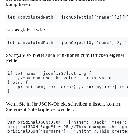
kompilieren:
Ist das gleiche wie:
SwiftyJSON bietet auch Funktionen zum Drucken eigener
Fehler:
if let name = json[1337].string {

    //You can use the value - it is valid

} else {

    print(json[1337].error) // "Array[1337] is out
Wenn Sie in Ihr JSON-Objekt schreiben müssen, können
Sie erneut Subskripte verwenden:
var originalJSON:JSON = ["name": "Jack", "age": 18
originalJSON["age"] = 25 //This changes the age to