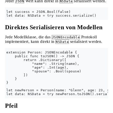
Jeder
Wert kann direkt in
serialisiert werden.
JSON
NSData
let success = JSON.Bool(false)

Direktes Serialisieren von Modellen
Jede Modellklasse, die das
Protokoll
JSONEncodable
implementiert, kann direkt in
serialisiert werden.
NSData
extension Person: JSONEncodable {

    public func toJSON() -> JSON {

        return .Dictionary([

            "name": .String(name),

            "age": .Int(age),

            "spouse": .Bool(spouse)

        ])

    }

}

let newPerson = Person(name: "Glenn", age: 23, spo
Pfeil