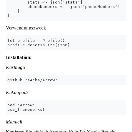
        stats <- json["stats"]

        phoneNumbers <-- json["phoneNumbers"]

    }

Verwendungszweck
let profile = Profile()

Installation:
Karthago
Kakaopods
pod 'Arrow'

Manuell
Kopieren Sie einfach Arrow.swift in Ihr Xcode-Projekt