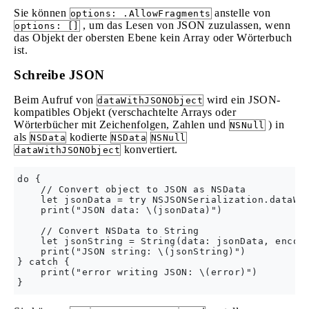
Sie können
anstelle von
options: .AllowFragments
, um das Lesen von JSON zuzulassen, wenn
options: []
das Objekt der obersten Ebene kein Array oder Wörterbuch
ist.
Schreibe JSON
Beim Aufruf von
wird ein JSON-
dataWithJSONObject
kompatibles Objekt (verschachtelte Arrays oder
Wörterbücher mit Zeichenfolgen, Zahlen und
) in
NSNull
als
kodierte
NSData
NSData
NSNull
konvertiert.
dataWithJSONObject
do {

    // Convert object to JSON as NSData

    let jsonData = try NSJSONSerialization.dataWit
    print("JSON data: \(jsonData)")

    // Convert NSData to String

    let jsonString = String(data: jsonData, encodi
    print("JSON string: \(jsonString)")

} catch {

    print("error writing JSON: \(error)")
