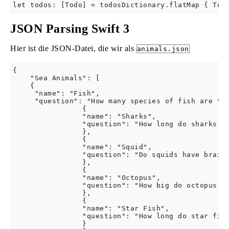
JSON Parsing Swift 3
Hier ist die JSON-Datei, die wir als
animals.json
{

    "Sea Animals": [

    {

     "name": "Fish",

     "question": "How many species of fish are the
                {

                "name": "Sharks",

                "question": "How long do sharks li
                },

                {

                "name": "Squid",

                "question": "Do squids have brains
                },

                {

                "name": "Octopus",

                "question": "How big do octopus ge
                },

                {

                "name": "Star Fish",

                "question": "How long do star fish
                }
