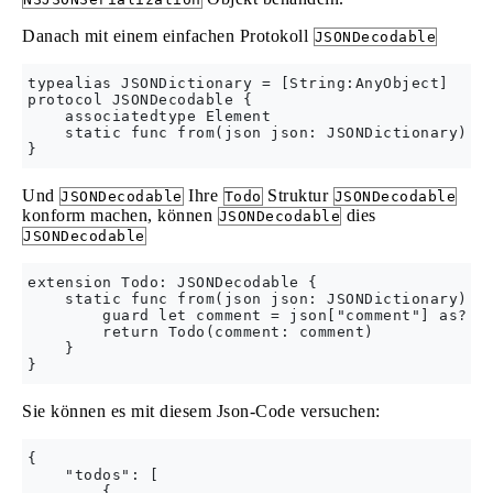
Danach mit einem einfachen Protokoll
JSONDecodable
typealias JSONDictionary = [String:AnyObject]

protocol JSONDecodable {

    associatedtype Element

    static func from(json json: JSONDictionary) ->
Und
Ihre
Struktur
JSONDecodable
Todo
JSONDecodable
konform machen, können
dies
JSONDecodable
JSONDecodable
extension Todo: JSONDecodable {

    static func from(json json: JSONDictionary) ->
        guard let comment = json["comment"] as? St
        return Todo(comment: comment)

    }

Sie können es mit diesem Json-Code versuchen:
{

    "todos": [

        {
