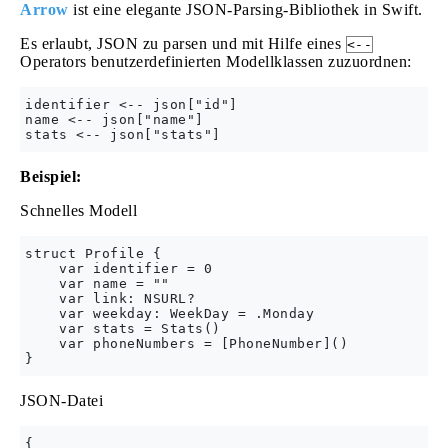
Arrow
ist eine elegante JSON-Parsing-Bibliothek in Swift.
Es erlaubt, JSON zu parsen und mit Hilfe eines
<--
Operators benutzerdefinierten Modellklassen zuzuordnen:
identifier <-- json["id"]

name <-- json["name"]

Beispiel:
Schnelles Modell
struct Profile {

    var identifier = 0

    var name = ""

    var link: NSURL?

    var weekday: WeekDay = .Monday

    var stats = Stats()

    var phoneNumbers = [PhoneNumber]()

JSON-Datei
{
