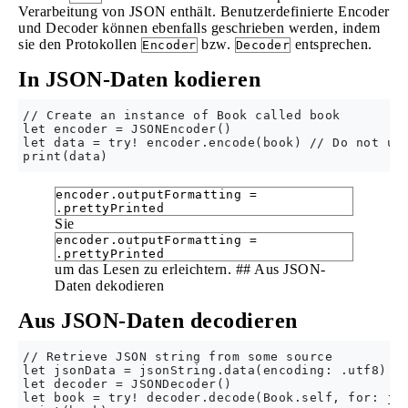
Verarbeitung von JSON enthält. Benutzerdefinierte Encoder
und Decoder können ebenfalls geschrieben werden, indem
sie den Protokollen
bzw.
entsprechen.
Encoder
Decoder
In JSON-Daten kodieren
// Create an instance of Book called book

let encoder = JSONEncoder()

let data = try! encoder.encode(book) // Do not use
encoder.outputFormatting =
.prettyPrinted
Sie
encoder.outputFormatting =
.prettyPrinted
um das Lesen zu erleichtern. ## Aus JSON-
Daten dekodieren
Aus JSON-Daten decodieren
// Retrieve JSON string from some source

let jsonData = jsonString.data(encoding: .utf8)!

let decoder = JSONDecoder()

let book = try! decoder.decode(Book.self, for: jso