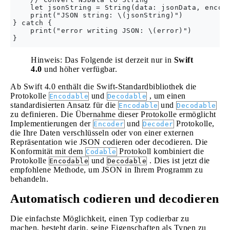
    let jsonString = String(data: jsonData, encodi
    print("JSON string: \(jsonString)")

} catch {

    print("error writing JSON: \(error)")

Hinweis: Das Folgende ist derzeit nur in
Swift
4.0
und höher verfügbar.
Ab Swift 4.0 enthält die Swift-Standardbibliothek die
Protokolle
und
, um einen
Encodable
Decodable
standardisierten Ansatz für die
und
Encodable
Decodable
zu definieren. Die Übernahme dieser Protokolle ermöglicht
Implementierungen der
und
Protokolle,
Encoder
Decoder
die Ihre Daten verschlüsseln oder von einer externen
Repräsentation wie JSON codieren oder decodieren. Die
Konformität mit dem
Protokoll kombiniert die
Codable
Protokolle
und
. Dies ist jetzt die
Encodable
Decodable
empfohlene Methode, um JSON in Ihrem Programm zu
behandeln.
Automatisch codieren und decodieren
Die einfachste Möglichkeit, einen Typ codierbar zu
machen, besteht darin, seine Eigenschaften als Typen zu