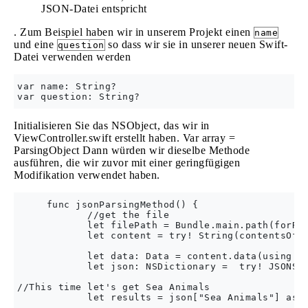
JSON-Datei entspricht
. Zum Beispiel haben wir in unserem Projekt einen
name
und eine
so dass wir sie in unserer neuen Swift-
question
Datei verwenden werden
var name: String?

Initialisieren Sie das NSObject, das wir in
ViewController.swift erstellt haben. Var array =
ParsingObject Dann würden wir dieselbe Methode
ausführen, die wir zuvor mit einer geringfügigen
Modifikation verwendet haben.
     func jsonParsingMethod() {

            //get the file

            let filePath = Bundle.main.path(forRes
            let content = try! String(contentsOfFi
            let data: Data = content.data(using: S
            let json: NSDictionary =  try! JSONSer
//This time let's get Sea Animals

            let results = json["Sea Animals"] as? 