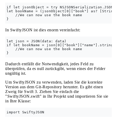
if let jsonObject = try NSJSONSerialization.JSONOb
let bookName = (jsonObject[0]["book"] as? [String:
    //We can now use the book name

In SwiftyJSON ist dies enorm vereinfacht:
let json = JSON(data: data)

if let bookName = json[0]["book"]["name"].string {
    //We can now use the book name

Dadurch entfällt die Notwendigkeit, jedes Feld zu
überprüfen, da es null zurückgibt, wenn eines der Felder
ungültig ist.
Um SwiftyJSON zu verwenden, laden Sie die korrekte
Version aus dem Git-Repository herunter. Es gibt einen
Zweig für Swift 3. Ziehen Sie einfach die
"SwiftyJSON.swift" in Ihr Projekt und importieren Sie sie
in Ihre Klasse: