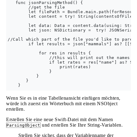
   func jsonParsingMethod() {

        //get the file

        let filePath = Bundle.main.path(forResourc
        let content = try! String(contentsOfFile: 
        let data: Data = content.data(using: Strin
        let json: NSDictionary =  try! JSONSeriali
//Call which part of the file you'd like to pare

        if let results = json["mammals"] as? [[Str
            for res in results {

                //this will print out the names of
                if let rates = res["name"] as? Str
                    print(rates)

                }

           }

       }

Wenn Sie es in eine Tabellenansicht einfügen möchten,
würde ich zuerst ein Wörterbuch mit einem NSObject
erstellen.
Erstellen Sie eine neue Swift-Datei mit dem Namen
und erstellen Sie Ihre String-Variablen.
ParsingObject
Stellen Sie sicher, dass der Variablenname der