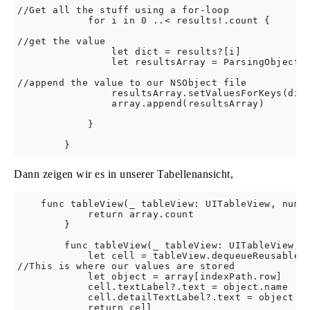
//Get all the stuff using a for-loop

            for i in 0 ..< results!.count {

//get the value

                let dict = results?[i]

                let resultsArray = ParsingObject()
//append the value to our NSObject file

                resultsArray.setValuesForKeys(dict
                array.append(resultsArray)

            }

Dann zeigen wir es in unserer Tabellenansicht,
    func tableView(_ tableView: UITableView, numbe
            return array.count

        }

        func tableView(_ tableView: UITableView, c
            let cell = tableView.dequeueReusableCe
//This is where our values are stored

            let object = array[indexPath.row]

            cell.textLabel?.text = object.name

            cell.detailTextLabel?.text = object.qu
            return cell
