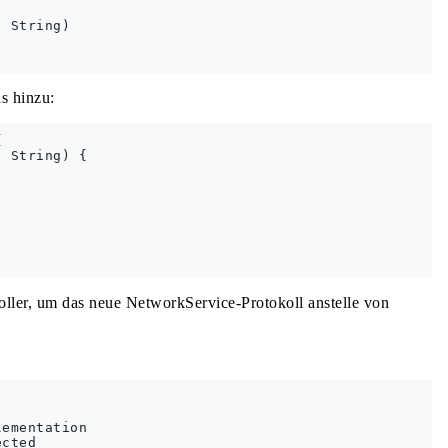
 String)

s hinzu:


 String) {

ler, um das neue NetworkService-Protokoll anstelle von
ementation

cted
