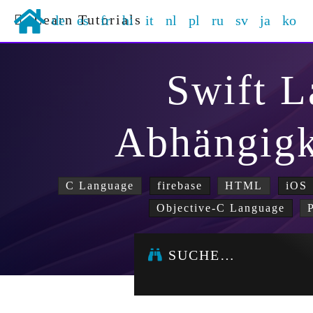
Learn Tutorials
de
es
fr
hi
it
nl
pl
ru
sv
ja
ko
Swift 
Abhängigk
C Language
firebase
HTML
iOS
Objective-C Language
SUCHE…