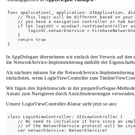
func application(_ application: UIApplication, did
    // This logic will be different based on your 
    // you have a navigation controller or tab bar
    if let loginVC = window?.rootViewController as
        loginVC.networkService = FirebaseNetworkSe
    }

    return true

In AppDelegate übernehmen wir einfach den Verweis auf den e
die NetworkService-Implementierung mithilfe der Eigenschafts
Als nächstes müssen Sie die NetworkService-Implementierung 
einfachsten, wenn LoginViewController zum TimlineViewContr
Wir fügen den Injektionscode in der prepareForSegue-Method
Ansatz zum Navigieren durch Ansichtssteuerungen verwenden, p
Unsere LoginViewController-Klasse sieht jetzt so aus:
class LoginViewController: UIViewController {

    // No need to initialize it here since an impl
    // of the NetworkService protocol will be inje
    var networkService: NetworkService?
