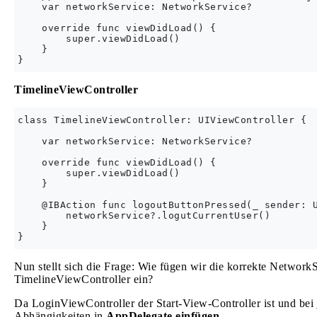
    var networkService: NetworkService?

    override func viewDidLoad() {

        super.viewDidLoad()

    }

TimelineViewController
class TimelineViewController: UIViewController {

    var networkService: NetworkService?

    override func viewDidLoad() {

        super.viewDidLoad()

    }

    @IBAction func logoutButtonPressed(_ sender: U
        networkService?.logutCurrentUser()

    }

Nun stellt sich die Frage: Wie fügen wir die korrekte Networ
TimelineViewController ein?
Da LoginViewController der Start-View-Controller ist und bei
Abhängigkeiten in
AppDelegate einfügen
.