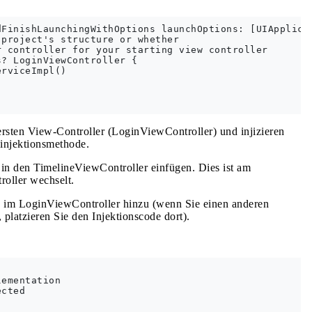
FinishLaunchingWithOptions launchOptions: [UIApplicat
project's structure or whether

 controller for your starting view controller

? LoginViewController {

rviceImpl()

rsten View-Controller (LoginViewController) und injizieren
injektionsmethode.
in den TimelineViewController einfügen. Dies ist am
oller wechselt.
e im LoginViewController hinzu (wenn Sie einen anderen
latzieren Sie den Injektionscode dort).
ementation

cted
