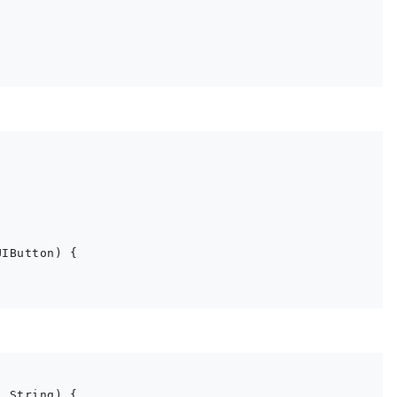
IButton) {

 String) {
