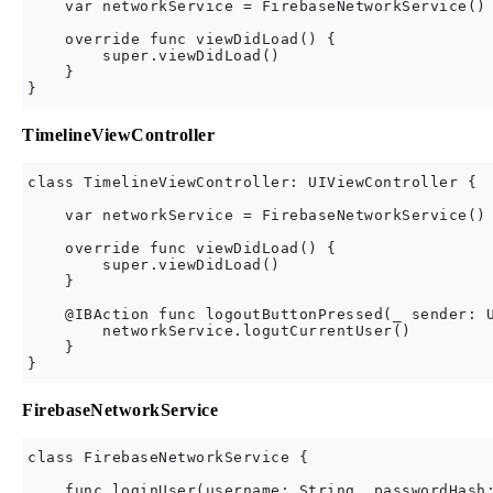
    var networkService = FirebaseNetworkService()

    override func viewDidLoad() {

        super.viewDidLoad()

    }

TimelineViewController
class TimelineViewController: UIViewController {

    var networkService = FirebaseNetworkService()

    override func viewDidLoad() {

        super.viewDidLoad()

    }

    @IBAction func logoutButtonPressed(_ sender: U
        networkService.logutCurrentUser()

    }

FirebaseNetworkService
class FirebaseNetworkService {

    func loginUser(username: String, passwordHash: