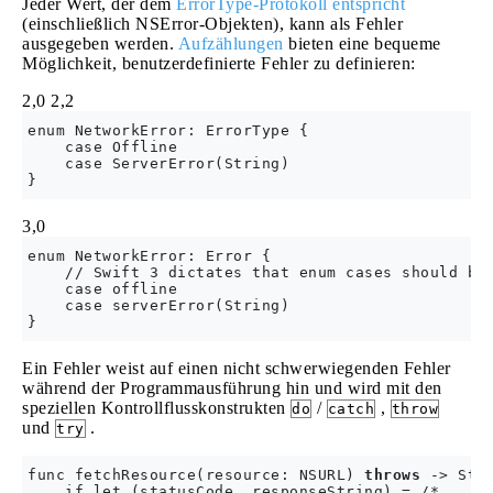
Jeder Wert, der dem
ErrorType-Protokoll entspricht
(einschließlich NSError-Objekten), kann als Fehler
ausgegeben werden.
Aufzählungen
bieten eine bequeme
Möglichkeit, benutzerdefinierte Fehler zu definieren:
2,0
2,2
enum NetworkError: ErrorType {

    case Offline

    case ServerError(String)

3,0
enum NetworkError: Error {

    // Swift 3 dictates that enum cases should be 
    case offline

    case serverError(String)

Ein Fehler weist auf einen nicht schwerwiegenden Fehler
während der Programmausführung hin und wird mit den
speziellen Kontrollflusskonstrukten
/
,
do
catch
throw
und
.
try
func fetchResource(resource: NSURL) 
throws
 -> Stri
    if let (statusCode, responseString) = /* ...fr