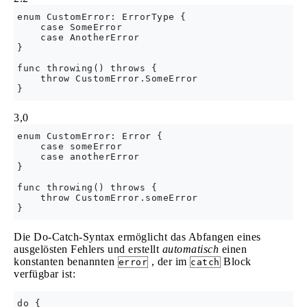
enum CustomError: ErrorType {

    case SomeError

    case AnotherError

}

func throwing() throws {

    throw CustomError.SomeError

3,0
enum CustomError: Error {

    case someError

    case anotherError

}

func throwing() throws {

    throw CustomError.someError

Die Do-Catch-Syntax ermöglicht das Abfangen eines
ausgelösten Fehlers und erstellt
automatisch
einen
konstanten benannten
, der im
Block
error
catch
verfügbar ist:
do {
