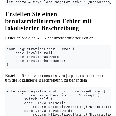
Erstellen Sie einen
benutzerdefinierten Fehler mit
lokalisierter Beschreibung
Erstellen Sie eine
benutzerdefinierter Fehler
enum
enum RegistrationError: Error {

    case invalidEmail

    case invalidPassword

    case invalidPhoneNumber

Erstellen Sie eine
von
,
extension
RegistrationError
um die lokalisierte Beschreibung zu behandeln.
extension RegistrationError: LocalizedError {

    public var errorDescription: String? {

        switch self {

        case .invalidEmail:

            return NSLocalizedString("Description 
        case .invalidPassword:

            return NSLocalizedString("Description 