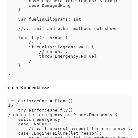
        case EngineFailure(reason: String)

        case DamagedWing

    }

    var fuelInKilograms: Int

    //... init and other methods not shown

    func fly() throws {

        // ...

        if fuelInKilograms <= 0 {

            // uh oh...

            throw Emergency.NoFuel

        }

    }

In der Kundenklasse:
let airforceOne = Plane()

do {

    try airforceOne.fly()

} catch let emergency as Plane.Emergency {

    switch emergency {

    case .NoFuel:

        // call nearest airport for emergency land
    case .EngineFailure(let reason):

        print(reason) // let the mechanic know the