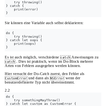
    try throwing()

} catch {

    print(error)

Sie können eine Variable auch selbst deklarieren:
do {

    try throwing()

} catch let oops {

    print(oops)

Es ist auch möglich, verschiedene
Anweisungen zu
catch
. Dies ist praktisch, wenn im Do-Block mehrere
catch
Arten von Fehlern ausgegeben werden können.
Hier versucht der Do-Catch zuerst, den Fehler als
und dann als
wenn der
CustomError
NSError
benutzerdefinierte Typ nicht übereinstimmt.
2.2
do {

    try somethingMayThrow()

} catch let custom as CustomError {
