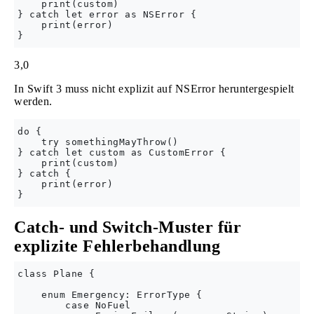
    print(custom)

} catch let error as NSError {

    print(error)

3,0
In Swift 3 muss nicht explizit auf NSError heruntergespielt
werden.
do {

    try somethingMayThrow()

} catch let custom as CustomError {

    print(custom)

} catch {

    print(error)

Catch- und Switch-Muster für
explizite Fehlerbehandlung
class Plane {

    enum Emergency: ErrorType {

        case NoFuel
