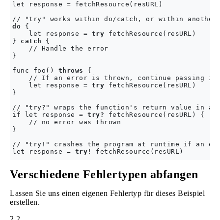
let response = fetchResource(resURL)

do
 {

    let response = 
try
 fetchResource(resURL)

} 
catch
 {

    // Handle the error

}

func foo() 
throws
 {

    // If an error is thrown, continue passing it 
    let response = 
try
 fetchResource(resURL)

}

// "try?" wraps the function's return value in an 
if let response = 
try?
 fetchResource(resURL) {

    // no error was thrown

}

// "try!" crashes the program at runtime if an err
let response = 
try!
 fetchResource(resURL)
Verschiedene Fehlertypen abfangen
Lassen Sie uns einen eigenen Fehlertyp für dieses Beispiel
erstellen.
2.2