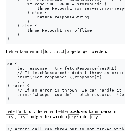
        if case 500..<600 = statusCode {

throw
 NetworkError.serverError(respons
        } else {

return
 responseString

        }

    } else {

throw
 NetworkError.offline

    }

}
Fehler können mit
/
abgefangen werden:
do
catch
do
 {

    let response = 
try
 fetchResource(resURL)

    // If fetchResource() didn't throw an error, e
    print("Got response: \(response)")

    ...

} 
catch
 {

    // If an error is thrown, we can handle it her
    print("Whoops, couldn't fetch resource: \(erro
}
Jede Funktion, die einen Fehler
auslösen
kann,
muss
mit
,
aufgerufen werden
oder
:
try
try?
try?
try!
// error: call can throw but is not marked with 't