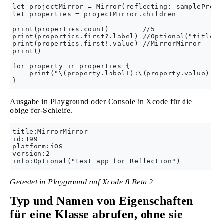
let projectMirror = Mirror(reflecting: sampleProje
let properties = projectMirror.children

print(properties.count)        //5

print(properties.first?.label) //Optional("title")
print(properties.first!.value) //MirrorMirror

print()

for property in properties {

    print("\(property.label!):\(property.value)")

Ausgabe in Playground oder Console in Xcode für die
obige for-Schleife.
title:MirrorMirror

id:199

platform:iOS

version:2

Getestet in Playground auf Xcode 8 Beta 2
Typ und Namen von Eigenschaften
für eine Klasse abrufen, ohne sie