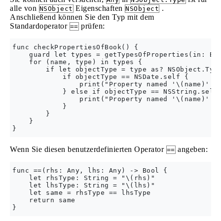
alle von
Eigenschaften
.
NSObject
NSObject
Anschließend können Sie den Typ mit dem
Standardoperator
prüfen:
==
func checkPropertiesOfBook() {

    guard let types = getTypesOfProperties(in: Boo
    for (name, type) in types {

        if let objectType = type as? NSObject.Type
            if objectType == NSDate.self {

                print("Property named '\(name)' ha
            } else if objectType == NSString.self 
                print("Property named '\(name)' ha
            }

        }

    }

Wenn Sie diesen benutzerdefinierten Operator
angeben:
==
func ==(rhs: Any, lhs: Any) -> Bool {

    let rhsType: String = "\(rhs)"

    let lhsType: String = "\(lhs)"

    let same = rhsType == lhsType

    return same
