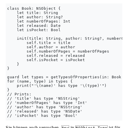
class Book: NSObject {

    let title: String

    let author: String?

    let numberOfPages: Int

    let released: Date

    let isPocket: Bool

    init(title: String, author: String?, numberOfP
        self.title = title

        self.author = author

        self.numberOfPages = numberOfPages

        self.released = released

        self.isPocket = isPocket

    }

}

guard let types = getTypesOfProperties(in: Book.se
for (name, type) in types {

    print("'\(name)' has type '\(type)'")

}

// Prints:

// 'title' has type 'NSString'

// 'numberOfPages' has type 'Int'

// 'author' has type 'NSString'

// 'released' has type 'NSDate'

Sie können auch versuchen,
in
ist für
Any
NSObject.Type