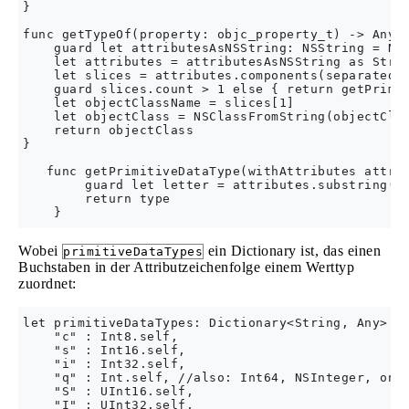
}

func getTypeOf(property: objc_property_t) -> Any {
    guard let attributesAsNSString: NSString = NSS
    let attributes = attributesAsNSString as Strin
    let slices = attributes.components(separatedBy
    guard slices.count > 1 else { return getPrimit
    let objectClassName = slices[1]

    let objectClass = NSClassFromString(objectClas
    return objectClass

}

   func getPrimitiveDataType(withAttributes attrib
        guard let letter = attributes.substring(fr
        return type

Wobei
ein Dictionary ist, das einen
primitiveDataTypes
Buchstaben in der Attributzeichenfolge einem Werttyp
zuordnet:
let primitiveDataTypes: Dictionary<String, Any> = 
    "c" : Int8.self,

    "s" : Int16.self,

    "i" : Int32.self,

    "q" : Int.self, //also: Int64, NSInteger, only
    "S" : UInt16.self,

    "I" : UInt32.self,
