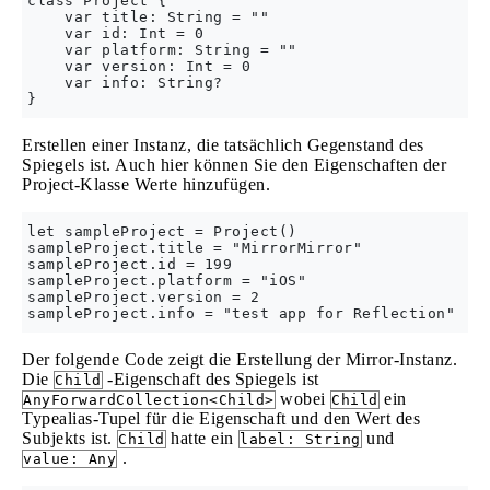
class Project {

    var title: String = ""

    var id: Int = 0

    var platform: String = ""

    var version: Int = 0

    var info: String?

Erstellen einer Instanz, die tatsächlich Gegenstand des
Spiegels ist. Auch hier können Sie den Eigenschaften der
Project-Klasse Werte hinzufügen.
let sampleProject = Project()

sampleProject.title = "MirrorMirror"

sampleProject.id = 199

sampleProject.platform = "iOS"

sampleProject.version = 2

Der folgende Code zeigt die Erstellung der Mirror-Instanz.
Die
-Eigenschaft des Spiegels ist
Child
wobei
ein
AnyForwardCollection<Child>
Child
Typealias-Tupel für die Eigenschaft und den Wert des
Subjekts ist.
hatte ein
und
Child
label: String
.
value: Any