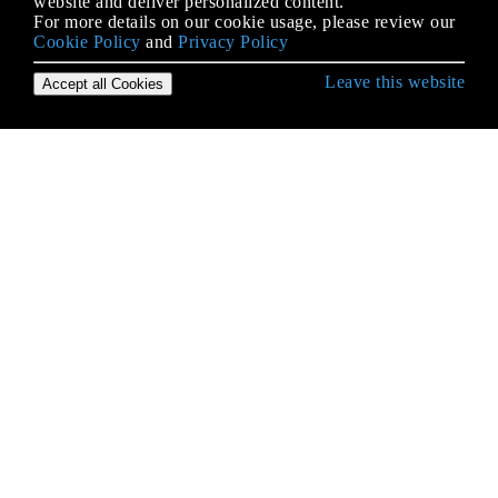
website and deliver personalized content.
For more details on our cookie usage, please review our
Cookie Policy
and
Privacy Policy
Leave this website
Accept all Cookies
Erste Schritte mit Swift Language
(Unsichere) Pufferzeiger
Abhängigkeitsspritze
AES-Verschlüsselung
Algorithmen mit Swift
Arbeiten mit C und Objective-C
Arrays
Aufzählungen
Blöcke
Booleaner
Completion Handler