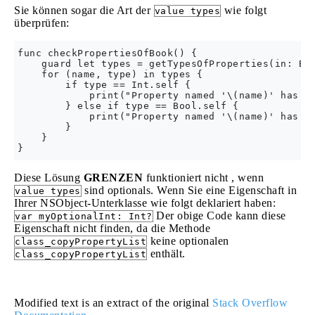
Sie können sogar die Art der
wie folgt
value types
überprüfen:
func checkPropertiesOfBook() {

    guard let types = getTypesOfProperties(in: Boo
    for (name, type) in types {

        if type == Int.self {

            print("Property named '\(name)' has ty
        } else if type == Bool.self {

            print("Property named '\(name)' has ty
        }

    }

Diese Lösung
GRENZEN
funktioniert nicht , wenn
sind optionals. Wenn Sie eine Eigenschaft in
value types
Ihrer NSObject-Unterklasse wie folgt deklariert haben:
Der obige Code kann diese
var myOptionalInt: Int?
Eigenschaft nicht finden, da die Methode
keine optionalen
class_copyPropertyList
enthält.
class_copyPropertyList
Modified text is an extract of the original
Stack Overflow