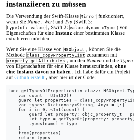
instanziieren zu müssen
Die Verwendung der Swift-Klasse
funktioniert,
Mirror
wenn Sie
Name
,
Wert
und
Typ
(Swift 3:
, Swift 2:
) von
type(of: value)
value.dynamicType
Eigenschaften für eine
Instanz
einer bestimmten Klasse
extrahieren möchten.
Wenn Sie eine Klasse von
, können Sie die
NSObject
Methode
zusammen mit
class_copyPropertyList
, um den
Namen
und die
Typen
property_getAttributes
von Eigenschaften für eine Klasse herauszufinden,
ohne
eine Instanz davon zu haben
. Ich habe dafür ein Projekt
auf
Github erstellt
, aber hier ist der Code:
func getTypesOfProperties(in clazz: NSObject.Type)
    var count = UInt32()

    guard let properties = class_copyPropertyList(
    var types: Dictionary<String, Any> = [:]

    for i in 0..<Int(count) {

        guard let property: objc_property_t = prop
        let type = getTypeOf(property: property)

        types[name] = type

    }

    free(properties)

    return types
