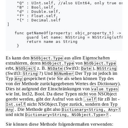
    "Q" : UInt.self, //also UInt64, only true on 6
    "B" : Bool.self,

    "d" : Double.self,

    "f" : Float.self,

    "{" : Decimal.self

]

   func getNameOf(property: objc_property_t) -> St
        guard let name: NSString = NSString(utf8St
        return name as String

Es kann den
aus allen Eigenschaften
NSObject.Type
extrahieren, deren
von
NSObject.Type
NSObject.Type
erbt,
z. B.
(Swift3:
),
NSObject
NSDate
Date
NSString
(Swift3:
?) Und
Der Typ ist jedoch im
String
NSNumber
Typ
gespeichert (wie Sie als sehen können Typ des
Any
von der Methode zurückgegebenen Wertes des Dictionary).
Dies ist aufgrund der Einschränkungen von
value types
wie Int, Int32, Bool. Da diese Typen nicht von NSObject
geerbt werden, gibt der Aufruf von sich
für zB Int -
.self
nicht NSObject.Type zurück, sondern den Typ
Int.self
. Die Methode gibt also
Any
Dictionary<String, Any>?
und nicht
.
Dictionary<String, NSObject.Type>?
Sie können diese Methode folgendermaßen verwenden: