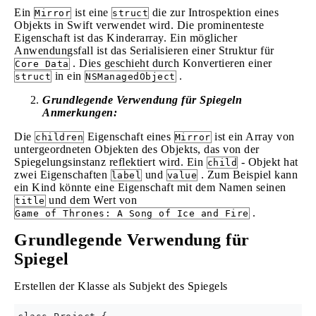
Ein
ist eine
die zur Introspektion eines
Mirror
struct
Objekts in Swift verwendet wird. Die prominenteste
Eigenschaft ist das Kinderarray. Ein möglicher
Anwendungsfall ist das Serialisieren einer Struktur für
. Dies geschieht durch Konvertieren einer
Core Data
in ein
.
struct
NSManagedObject
Grundlegende Verwendung für Spiegeln
Anmerkungen:
Die
Eigenschaft eines
ist ein Array von
children
Mirror
untergeordneten Objekten des Objekts, das von der
Spiegelungsinstanz reflektiert wird. Ein
- Objekt hat
child
zwei Eigenschaften
und
. Zum Beispiel kann
label
value
ein Kind könnte eine Eigenschaft mit dem Namen seinen
und dem Wert von
title
.
Game of Thrones: A Song of Ice and Fire
Grundlegende Verwendung für
Spiegel
Erstellen der Klasse als Subjekt des Spiegels