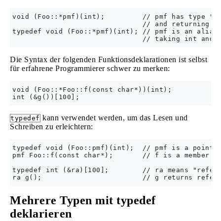
void (Foo::*pmf)(int);         // pmf has type "po
                               // and returning vo
typedef void (Foo::*pmf)(int); // pmf is an alias 
Die Syntax der folgenden Funktionsdeklarationen ist selbst
für erfahrene Programmierer schwer zu merken:
void (Foo::*Foo::f(const char*))(int);

kann verwendet werden, um das Lesen und
typedef
Schreiben zu erleichtern:
typedef void (Foo::pmf)(int);  // pmf is a pointer
pmf Foo::f(const char*);       // f is a member fu
typedef int (&ra)[100];        // ra means "refere
Mehrere Typen mit typedef
deklarieren