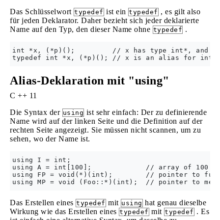
Das Schlüsselwort
ist ein
, es gilt also
typedef
typedef
für jeden Deklarator. Daher bezieht sich jeder deklarierte
Name auf den Typ, den dieser Name ohne
.
typedef
int *x, (*p)();         // x has type int*, and p 
Alias-Deklaration mit "using"
C ++ 11
Die Syntax der
ist sehr einfach: Der zu definierende
using
Name wird auf der linken Seite und die Definition auf der
rechten Seite angezeigt. Sie müssen nicht scannen, um zu
sehen, wo der Name ist.
using I = int;

using A = int[100];             // array of 100 in
using FP = void(*)(int);        // pointer to func
Das Erstellen eines
mit
hat genau dieselbe
typedef
using
Wirkung wie das Erstellen eines
mit
. Es
typedef
typedef