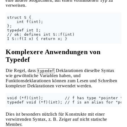
eine andere Möglichkeit, auf einen vorhandenen Typ zu
verweisen.
struct S {

    int f(int);

};

typedef int I;

// ok: defines int S::f(int)

Komplexere Anwendungen von
Typedef
Die Regel, dass
Deklarationen dieselbe Syntax
typedef
wie gewöhnliche Variablen haben, und
Funktionsdeklarationen können zum Lesen und Schreiben
komplexer Deklarationen verwendet werden.
void (*f)(int);         // f has type "pointer to 
Dies ist besonders nützlich für Konstrukte mit einer
verwirrenden Syntax, z. B. Zeiger auf nicht statische
Member.