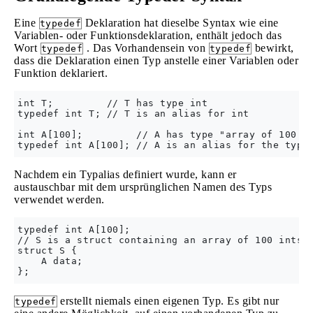
Eine
Deklaration hat dieselbe Syntax wie eine
typedef
Variablen- oder Funktionsdeklaration, enthält jedoch das
Wort
. Das Vorhandensein von
bewirkt,
typedef
typedef
dass die Deklaration einen Typ anstelle einer Variablen oder
Funktion deklariert.
int T;         // T has type int

typedef int T; // T is an alias for int

int A[100];         // A has type "array of 100 in
Nachdem ein Typalias definiert wurde, kann er
austauschbar mit dem ursprünglichen Namen des Typs
verwendet werden.
typedef int A[100];

// S is a struct containing an array of 100 ints

struct S {

    A data;

erstellt niemals einen eigenen Typ. Es gibt nur
typedef