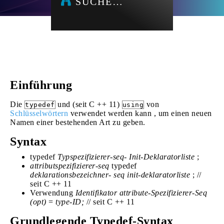
SUCHE…
Einführung
Die
und (seit C ++ 11)
von
typedef
using
Schlüsselwörtern
verwendet werden kann , um einen neuen
Namen einer bestehenden Art zu geben.
Syntax
typedef
Typspezifizierer-seq-
Init-Deklaratorliste
;
attributspezifizierer-seq
typedef
deklarationsbezeichner-
seq
init-deklaratorliste
; //
seit C ++ 11
Verwendung
Identifikator
attribute-Spezifizierer-Seq
(opt)
=
type-ID;
// seit C ++ 11
Grundlegende Typedef-Syntax