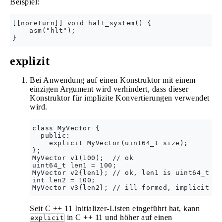
Beispiel:
[[noreturn]] void halt_system() {

    asm("hlt");

explizit
Bei Anwendung auf einen Konstruktor mit einem
einzigen Argument wird verhindert, dass dieser
Konstruktor für implizite Konvertierungen verwendet
wird.
class MyVector {

  public:

    explicit MyVector(uint64_t size);

};

MyVector v1(100);  // ok

uint64_t len1 = 100;

MyVector v2{len1}; // ok, len1 is uint64_t

int len2 = 100;

Seit C ++ 11 Initializer-Listen eingeführt hat, kann
in C ++ 11 und höher auf einen
explicit