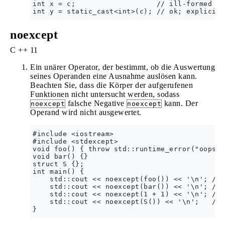
int x = c;                   // ill-formed

noexcept
C ++ 11
Ein unärer Operator, der bestimmt, ob die Auswertung
seines Operanden eine Ausnahme auslösen kann.
Beachten Sie, dass die Körper der aufgerufenen
Funktionen nicht untersucht werden, sodass
falsche Negative
kann. Der
noexcept
noexcept
Operand wird nicht ausgewertet.
#include <iostream>

#include <stdexcept>

void foo() { throw std::runtime_error("oops")
void bar() {}

struct S {};

int main() {

    std::cout << noexcept(foo()) << '\n'; // 
    std::cout << noexcept(bar()) << '\n'; // 
    std::cout << noexcept(1 + 1) << '\n'; // 
    std::cout << noexcept(S()) << '\n';   // 