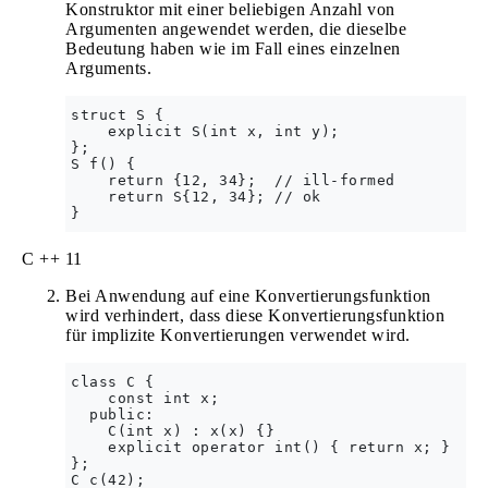
Konstruktor mit einer beliebigen Anzahl von
Argumenten angewendet werden, die dieselbe
Bedeutung haben wie im Fall eines einzelnen
Arguments.
struct S {

    explicit S(int x, int y);

};

S f() {

    return {12, 34};  // ill-formed

    return S{12, 34}; // ok

C ++ 11
Bei Anwendung auf eine Konvertierungsfunktion
wird verhindert, dass diese Konvertierungsfunktion
für implizite Konvertierungen verwendet wird.
class C {

    const int x;

  public:

    C(int x) : x(x) {}

    explicit operator int() { return x; }

};

C c(42);
