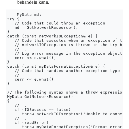
behandeln kann.
    MyData md;  

try {  

   // Code that could throw an exception  

   md = GetNetworkResource();  

}  

catch (const networkIOException& e) {  

   // Code that executes when an exception of type
   // networkIOException is thrown in the try bloc
   // ...  

   // Log error message in the exception object  

   cerr << e.what();  

}  

catch (const myDataFormatException& e) {  

   // Code that handles another exception type  

   // ...  

   cerr << e.what();  

}  

// The following syntax shows a throw expression  
MyData GetNetworkResource()  

{  

   // ...  

   if (IOSuccess == false)  

      throw networkIOException("Unable to connect"
   // ...  

   if (readError)  

      throw myDataFormatException("Format error");