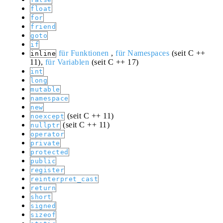
float
for
friend
goto
if
für Funktionen
,
für Namespaces
(seit C ++
inline
11),
für Variablen
(seit C ++ 17)
int
long
mutable
namespace
new
(seit C ++ 11)
noexcept
(seit C ++ 11)
nullptr
operator
private
protected
public
register
reinterpret_cast
return
short
signed
sizeof