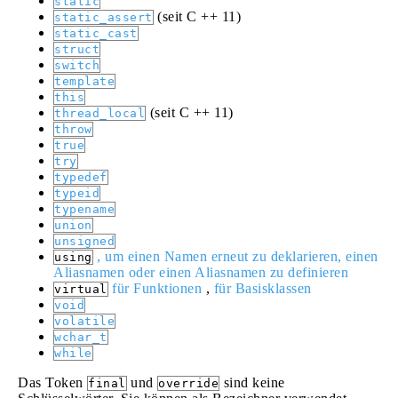
static
(seit C ++ 11)
static_assert
static_cast
struct
switch
template
this
(seit C ++ 11)
thread_local
throw
true
try
typedef
typeid
typename
union
unsigned
, um einen Namen erneut zu deklarieren, einen
using
Aliasnamen oder einen
Aliasnamen zu definieren
für Funktionen
,
für Basisklassen
virtual
void
volatile
wchar_t
while
Das Token
und
sind keine
final
override