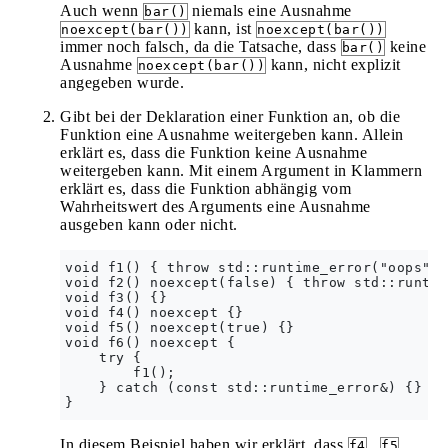
Auch wenn
niemals eine Ausnahme
bar()
kann, ist
noexcept(bar())
noexcept(bar())
immer noch falsch, da die Tatsache, dass
keine
bar()
Ausnahme
kann, nicht explizit
noexcept(bar())
angegeben wurde.
Gibt bei der Deklaration einer Funktion an, ob die
Funktion eine Ausnahme weitergeben kann. Allein
erklärt es, dass die Funktion keine Ausnahme
weitergeben kann. Mit einem Argument in Klammern
erklärt es, dass die Funktion abhängig vom
Wahrheitswert des Arguments eine Ausnahme
ausgeben kann oder nicht.
void f1() { throw std::runtime_error("oops"); 
void f2() noexcept(false) { throw std::runtim
void f3() {}

void f4() noexcept {}

void f5() noexcept(true) {}

void f6() noexcept {

    try {

        f1();

    } catch (const std::runtime_error&) {}

In diesem Beispiel haben wir erklärt, dass
,
f4
f5