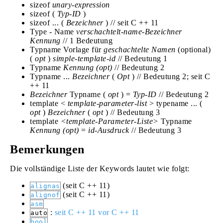
sizeof
unary-expression
sizeof (
Typ-ID
)
sizeof ... (
Bezeichner
) // seit C ++ 11
Type - Name
verschachtelt-name-Bezeichner
Kennung
// 1 Bedeutung
Typname Vorlage für
geschachtelte Namen
(optional)
(
opt
)
simple-template-id
// Bedeutung 1
Typname
Kennung
(opt)
// Bedeutung 2
Typname ...
Bezeichner
(
Opt
) // Bedeutung 2; seit C
++ 11
Bezeichner
Typname (
opt
) =
Typ-ID
// Bedeutung 2
template <
template-parameter-list
> typename ... (
opt
)
Bezeichner
(
opt
) // Bedeutung 3
template
<template-Parameter-Liste>
Typname
Kennung
(opt)
=
id-Ausdruck
// Bedeutung 3
Bemerkungen
Die vollständige Liste der Keywords lautet wie folgt:
(seit C ++ 11)
alignas
(seit C ++ 11)
alignof
asm
:
seit C ++ 11
vor C ++ 11
auto
bool