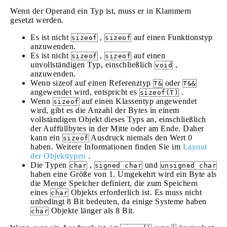
Wenn der Operand ein Typ ist, muss er in Klammern
gesetzt werden.
Es ist nicht
,
auf einen Funktionstyp
sizeof
sizeof
anzuwenden.
Es ist nicht
,
auf einen
sizeof
sizeof
unvollständigen Typ, einschließlich
,
void
anzuwenden.
Wenn sizeof auf einen Referenztyp
oder
T&
T&&
angewendet wird, entspricht es
.
sizeof(T)
Wenn
auf einen Klassentyp angewendet
sizeof
wird, gibt es die Anzahl der Bytes in einem
vollständigen Objekt dieses Typs an, einschließlich
der Auffüllbytes in der Mitte oder am Ende. Daher
kann ein
Ausdruck niemals den Wert 0
sizeof
haben. Weitere Informationen finden Sie im
Layout
der Objekttypen
.
Die Typen
,
und
char
signed char
unsigned char
haben eine Größe von 1. Umgekehrt wird ein Byte als
die Menge Speicher definiert, die zum Speichern
eines
Objekts erforderlich ist. Es muss nicht
char
unbedingt 8 Bit bedeuten, da einige Systeme haben
Objekte länger als 8 Bit.
char