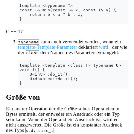
template <typename T>

const T& min(const T& x, const T& y) {

    return b < a ? b : a;

C ++ 17
kann auch verwendet werden, wenn ein
typename
template-Template-Parameter
deklariert
wird
, der wie
der
dem Namen des Parameters vorangeht.
class
template <template <class T> typename U>

void f() {

    U<int>::do_it();

    U<double>::do_it();

Größe von
Ein unärer Operator, der die Größe seines Operanden in
Bytes ermittelt, der entweder ein Ausdruck oder ein Typ
sein kann. Wenn der Operand ein Ausdruck ist, wird er
nicht ausgewertet. Die Größe ist ein konstanter Ausdruck
des Typs
.
std::size_t