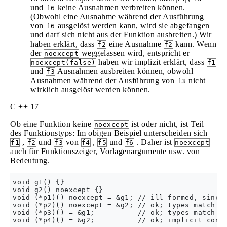
und
keine Ausnahmen verbreiten können.
f6
(Obwohl eine Ausnahme während der Ausführung
von
ausgelöst werden kann, wird sie abgefangen
f6
und darf sich nicht aus der Funktion ausbreiten.) Wir
haben erklärt, dass
eine Ausnahme
kann. Wenn
f2
f2
der
weggelassen wird, entspricht er
noexcept
haben wir implizit erklärt, dass
noexcept(false)
f1
und
Ausnahmen ausbreiten können, obwohl
f3
Ausnahmen während der Ausführung von
nicht
f3
wirklich ausgelöst werden können.
C ++ 17
Ob eine Funktion keine
ist oder nicht, ist Teil
noexcept
des Funktionstyps: Im obigen Beispiel unterscheiden sich
,
und
von
,
und
. Daher ist
f1
f2
f3
f4
f5
f6
noexcept
auch für Funktionszeiger, Vorlagenargumente usw. von
Bedeutung.
void g1() {}

void g2() noexcept {}

void (*p1)() noexcept = &g1; // ill-formed, since 
void (*p2)() noexcept = &g2; // ok; types match

void (*p3)() = &g1;          // ok; types match
