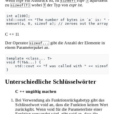
Wenn
expr
ein Ausdruck ist, ist
expr
äquivalent
sizeof(
)
zu
wobei
der Typ von
expr ist.
sizeof(T)
T
int a[100];

std::cout << "The number of bytes in `a` is: " << 
C ++ 11
Der Operator
gibt die Anzahl der Elemente in
sizeof...
einem Parameterpaket an.
template <class... T>

void f(T&&...) {

    std::cout << "f was called with " << sizeof...
Unterschiedliche Schlüsselwörter
C ++ ungültig machen
Bei Verwendung als Funktionsrückgabetyp gibt das
Schlüsselwort void an, dass die Funktion keinen Wert
zurückgibt. Wenn void für die Parameterliste einer
Funktion verwendet wird, gibt void an, dass die