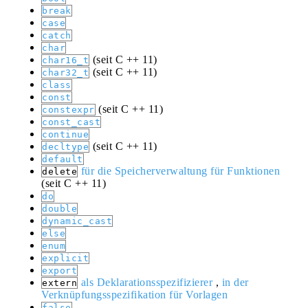
break
case
catch
char
(seit C ++ 11)
char16_t
(seit C ++ 11)
char32_t
class
const
(seit C ++ 11)
constexpr
const_cast
continue
(seit C ++ 11)
decltype
default
für die Speicherverwaltung
für Funktionen
delete
(seit C ++ 11)
do
double
dynamic_cast
else
enum
explicit
export
als Deklarationsspezifizierer
,
in der
extern
Verknüpfungsspezifikation
für Vorlagen
false