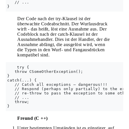
   // ...  

Der Code nach der try-Klausel ist der
überwachte Codeabschnitt. Der Wurfausdruck
wirft - das heißt, löst eine Ausnahme aus. Der
Codeblock nach der catch-Klausel ist der
Ausnahmehandler. Dies ist der Handler, der die
Ausnahme abfängt, die ausgelöst wird, wenn
die Typen in den Wurf- und Fangausdrücken
kompatibel sind.
    try {  

   throw CSomeOtherException();  

}  

catch(...) {  

   // Catch all exceptions – dangerous!!!  

   // Respond (perhaps only partially) to the exce
   // re-throw to pass the exception to some other
   // ...  

   throw;  

Freund (C ++)
Unter bestimmten Umständen ist es günstiger, auf