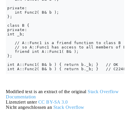
private:  

   int Func2( B& b );  

};  

class B {  

private:  

int _b;  

   // A::Func1 is a friend function to class B  

   // so A::Func1 has access to all members of B  
   friend int A::Func1( B& );  

};  

int A::Func1( B& b ) { return b._b; }   // OK  

Modified text is an extract of the original
Stack Overflow
Documentation
Lizenziert unter
CC BY-SA 3.0
Nicht angeschlossen an
Stack Overflow