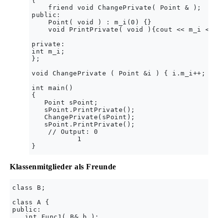
{  

    friend void ChangePrivate( Point & );  

public:  

    Point( void ) : m_i(0) {}  

    void PrintPrivate( void ){cout << m_i << 
private:  

int m_i;  

};  

void ChangePrivate ( Point &i ) { i.m_i++; }  
int main()  

{  

   Point sPoint;  

   sPoint.PrintPrivate();  

   ChangePrivate(sPoint);  

   sPoint.PrintPrivate();  

    // Output: 0  

           1  

Klassenmitglieder als Freunde
class B;  

class A {  

public:  

   int Func1( B& b );  
