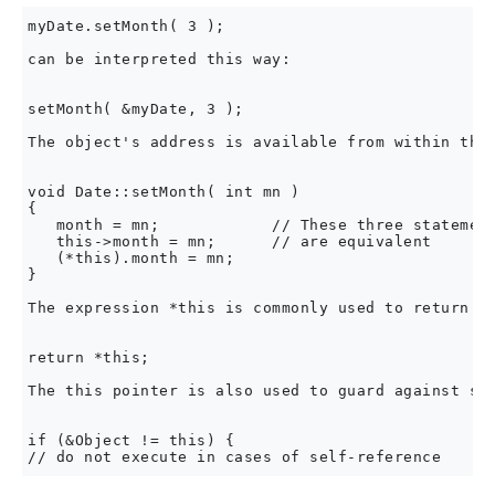
myDate.setMonth( 3 );  

can be interpreted this way:

setMonth( &myDate, 3 );  

The object's address is available from within the
void Date::setMonth( int mn )  

{  

   month = mn;            // These three statement
   this->month = mn;      // are equivalent  

   (*this).month = mn;  

}  

The expression *this is commonly used to return th
return *this;  

The this pointer is also used to guard against sel
if (&Object != this) {  
