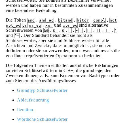
Schlüsselwörter. Sie können als Bezeichner verwendet
werden und haben nur in bestimmten Zusammenhängen
eine besondere Bedeutung.
Die Token
,
,
,
,
,
,
and
and_eq
bitand
bitor
compl
not
,
und
sind alternative
not_eq
or
or_eq
xor
xor_eq
Schreibweisen von
,
,
,
,
,
,
,
,
&&
&=
&
|
~
!
!=
||
|=
^
und
. Der Standard behandelt sie nicht als
^=
Schlüsselwörter, aber sie sind Schlüsselwörter für alle
Absichten und Zwecke, da es unmöglich ist, sie neu zu
definieren oder sie zu verwenden, um etwas anderes als die
von ihnen repräsentierten Operatoren zu bedeuten.
Die folgenden Themen enthalten ausführliche Erklärungen
zu vielen Schlüsselwörtern in C ++, die grundlegenden
Zwecken dienen, z. B. zum Benennen von Basistypen oder
zum Steuern des Ausführungsflusses.
Grundtyp-Schlüsselwörter
Ablaufsteuerung
Iteration
Wörtliche Schlüsselwörter