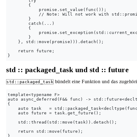
        try

        {

            promise.set_value(func()); 

            // Note: Will not work with std::promi
        }

        catch(...)

        {

            promise.set_exception(std::current_exc
        }

    }, std::move(promise))).detach();

    return future;

std :: packaged_task und std :: future
bündelt eine Funktion und das zugehör
std::packaged_task
template<typename F>

auto async_deferred(F&& func) -> std::future<declt
{

    auto task   = std::packaged_task<decltype(func
    auto future = task.get_future();

    std::thread(std::move(task)).detach();

    return std::move(future);
