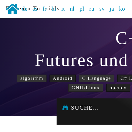
Learn Tutorials
de
es
fr
hi
it
nl
pl
ru
sv
ja
ko
C
Futures und
algorithm
Android
C Language
C# 
GNU/Linux
opencv
SUCHE…