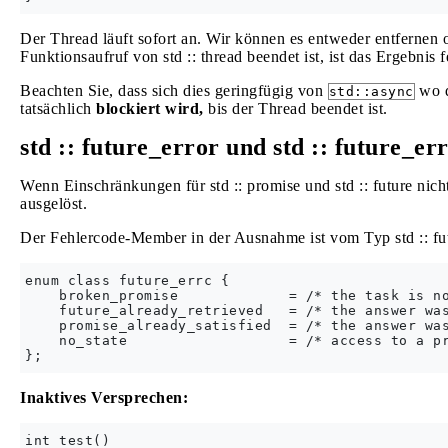
Der Thread läuft sofort an. Wir können es entweder entfernen
Funktionsaufruf von std :: thread beendet ist, ist das Ergebnis f
Beachten Sie, dass sich dies geringfügig von
wo d
std::async
tatsächlich
blockiert wird,
bis der Thread beendet ist.
std :: future_error und std :: future_er
Wenn Einschränkungen für std :: promise und std :: future nich
ausgelöst.
Der Fehlercode-Member in der Ausnahme ist vom Typ std :: futu
enum class future_errc {

    broken_promise             = /* the task is no
    future_already_retrieved   = /* the answer was
    promise_already_satisfied  = /* the answer was
    no_state                   = /* access to a pr
Inaktives Versprechen:
int test()
