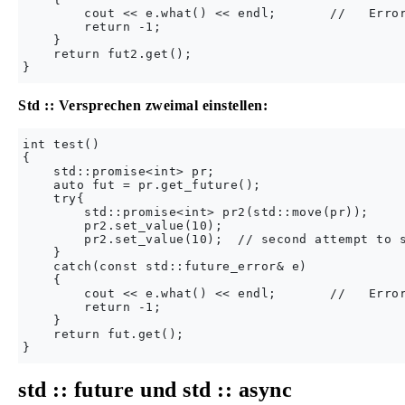
        cout << e.what() << endl;       //   Error
        return -1;

    }

    return fut2.get();

Std :: Versprechen zweimal einstellen:
int test()

{

    std::promise<int> pr;

    auto fut = pr.get_future();

    try{

        std::promise<int> pr2(std::move(pr));

        pr2.set_value(10);

        pr2.set_value(10);  // second attempt to s
    }

    catch(const std::future_error& e)

    {

        cout << e.what() << endl;       //   Error
        return -1;

    }

    return fut.get();

std :: future und std :: async