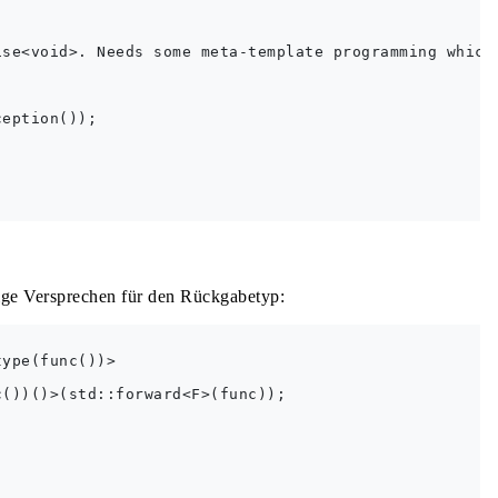
se<void>. Needs some meta-template programming which 
eption());

ige Versprechen für den Rückgabetyp:
ype(func())>

())()>(std::forward<F>(func));
