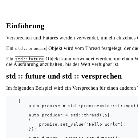
Einführung
Versprechen und Futures werden verwendet, um ein einzelnes 
Ein
Objekt wird vom Thread festgelegt, der das
std::promise
Ein
Objekt kann verwendet werden, um einen Wer
std::future
die Ausführung anzuhalten, bis der Wert verfügbar ist.
std :: future und std :: versprechen
Im folgenden Beispiel wird ein Versprechen für einen anderen 
    {

        auto promise = std::promise<std::string>()
        auto producer = std::thread([&]

        {

            promise.set_value("Hello World");

        });
