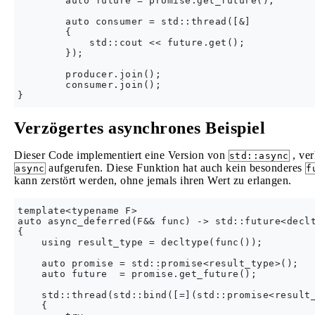
        auto future = promise.get_future();

        auto consumer = std::thread([&]

        {

            std::cout << future.get();

        });

        producer.join();

        consumer.join();

Verzögertes asynchrones Beispiel
Dieser Code implementiert eine Version von
, ver
std::async
aufgerufen. Diese Funktion hat auch kein besonderes
async
f
kann zerstört werden, ohne jemals ihren Wert zu erlangen.
template<typename F>

auto async_deferred(F&& func) -> std::future<declt
{

    using result_type = decltype(func());

    auto promise = std::promise<result_type>();

    auto future  = promise.get_future();

    std::thread(std::bind([=](std::promise<result_
    {
