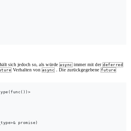
hält sich jedoch so, als würde
immer mit der
async
deferred
Verhalten von
. Die zurückgegebene
uture
async
future
ype(func())>

type>& promise)
