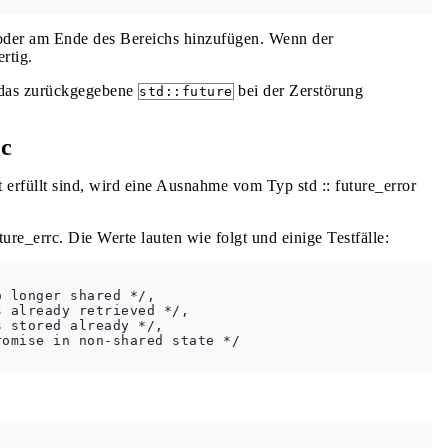
 oder am Ende des Bereichs hinzufügen. Wenn der
ertig.
as zurückgegebene
bei der Zerstörung
std::future
rc
t erfüllt sind, wird eine Ausnahme vom Typ std :: future_error
re_errc. Die Werte lauten wie folgt und einige Testfälle:
 longer shared */,

 already retrieved */,

 stored already */,

omise in non-shared state */
