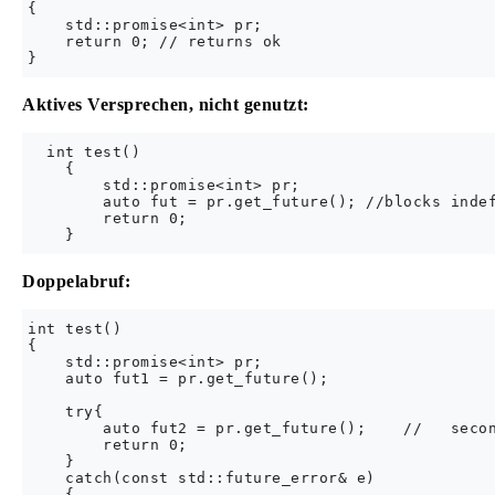
{

    std::promise<int> pr;

    return 0; // returns ok

Aktives Versprechen, nicht genutzt:
  int test()

    {

        std::promise<int> pr;

        auto fut = pr.get_future(); //blocks indef
        return 0; 

Doppelabruf:
int test()

{

    std::promise<int> pr;

    auto fut1 = pr.get_future();

    try{

        auto fut2 = pr.get_future();    //   secon
        return 0;

    }

    catch(const std::future_error& e)

    {
