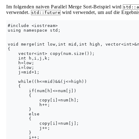
Im folgenden naiven Parallel Merge Sort-Beispiel wird
std::a
verwendet.
wird verwendet, um auf die Ergebnis
std::future
#include <iostream>

using namespace std;

void merge(int low,int mid,int high, vector<int>&n
{

    vector<int> copy(num.size());

    int h,i,j,k;

    h=low;

    i=low;

    j=mid+1;

    while((h<=mid)&&(j<=high))

    {

        if(num[h]<=num[j])

        {

            copy[i]=num[h];

            h++;

        }

        else

        {

            copy[i]=num[j];

            j++;

        }

        i++;
