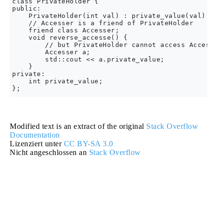
class PrivateHolder {

public:

    PrivateHolder(int val) : private_value(val) {}
    // Accesser is a friend of PrivateHolder

    friend class Accesser;

    void reverse_accesse() {

        // but PrivateHolder cannot access Accesse
        Accesser a;

        std::cout << a.private_value;

    }

private:

    int private_value;

Modified text is an extract of the original
Stack Overflow
Documentation
Lizenziert unter
CC BY-SA 3.0
Nicht angeschlossen an
Stack Overflow