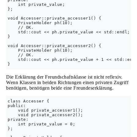
    int private_value;

};

void Accesser::private_accesser1() {

    PrivateHolder ph(10);

    // OK.

    std::cout << ph.private_value << std::endl;

}

void Accesser::private_accesser2() {

    PrivateHolder ph(10);

    // OK.

    std::cout << ph.private_value + 1 << std::endl
Die Erklärung der Freundschaftsklasse ist nicht reflexiv.
Wenn Klassen in beiden Richtungen einen privaten Zugriff
benötigen, benötigen beide eine Freundeserklärung.
class Accesser {

public:

    void private_accesser1();

    void private_accesser2();

private:

    int private_value = 0;

};
