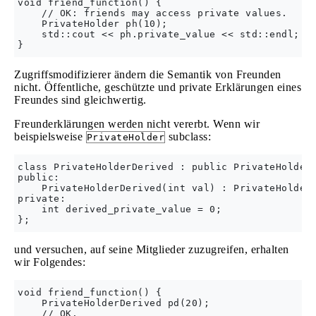
void friend_function() {

    // OK: friends may access private values.

    PrivateHolder ph(10);

    std::cout << ph.private_value << std::endl;

Zugriffsmodifizierer ändern die Semantik von Freunden
nicht. Öffentliche, geschützte und private Erklärungen eines
Freundes sind gleichwertig.
Freunderklärungen werden nicht vererbt. Wenn wir
beispielsweise
subclass:
PrivateHolder
class PrivateHolderDerived : public PrivateHolder 
public:

    PrivateHolderDerived(int val) : PrivateHolder(
private:

    int derived_private_value = 0;

und versuchen, auf seine Mitglieder zuzugreifen, erhalten
wir Folgendes:
void friend_function() {

    PrivateHolderDerived pd(20);

    // OK.
