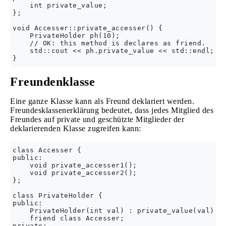
    int private_value;

};

void Accesser::private_accesser() {

    PrivateHolder ph(10);

    // OK: this method is declares as friend.

    std::cout << ph.private_value << std::endl;

Freundenklasse
Eine ganze Klasse kann als Freund deklariert werden.
Freundesklassenerklärung bedeutet, dass jedes Mitglied des
Freundes auf private und geschützte Mitglieder der
deklarierenden Klasse zugreifen kann:
class Accesser {

public:

    void private_accesser1();

    void private_accesser2();

};

class PrivateHolder {

public:

    PrivateHolder(int val) : private_value(val) {}
    friend class Accesser;

private:
