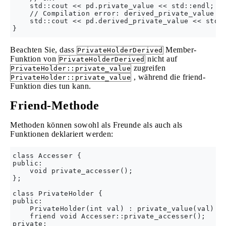
    std::cout << pd.private_value << std::endl;

    // Compilation error: derived_private_value is
    std::cout << pd.derived_private_value << std::
Beachten Sie, dass
Member-
PrivateHolderDerived
Funktion von
nicht auf
PrivateHolderDerived
zugreifen
PrivateHolder::private_value
, während die friend-
PrivateHolder::private_value
Funktion dies tun kann.
Friend-Methode
Methoden können sowohl als Freunde als auch als
Funktionen deklariert werden:
class Accesser {

public:

    void private_accesser();

};

class PrivateHolder {

public:

    PrivateHolder(int val) : private_value(val) {}
    friend void Accesser::private_accesser();

private:
