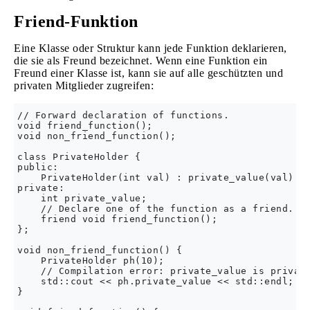
Friend-Funktion
Eine Klasse oder Struktur kann jede Funktion deklarieren,
die sie als Freund bezeichnet. Wenn eine Funktion ein
Freund einer Klasse ist, kann sie auf alle geschützten und
privaten Mitglieder zugreifen:
// Forward declaration of functions.

void friend_function();

void non_friend_function();

class PrivateHolder {

public:

    PrivateHolder(int val) : private_value(val) {}
private:

    int private_value;

    // Declare one of the function as a friend.

    friend void friend_function();

};

void non_friend_function() {

    PrivateHolder ph(10);

    // Compilation error: private_value is private
    std::cout << ph.private_value << std::endl;

}
