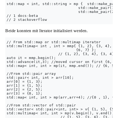
std::map < int, std::string > mp {  std::make_pair
                                std::make_pair(1, 
                                std::make_pair(2, 
// 1 docs-beta

Beide konnten mit Iterator initialisiert werden.
// From std::map or std::multimap iterator

std::multimap< int , int > mmp{ {1, 2}, {3, 4}, {6
                               {6, 7} };

                       // {1, 2}, {3, 4}, {3, 4}, 
auto it = mmp.begin();

std::advance(it,3); //moved cursor on first {6, 5}
std::map< int, int > mp(it, mmp.end()); // {6, 5},
//From std::pair array

std::pair< int, int > arr[10];

arr[0] = {1, 3};

arr[1] = {1, 5};

arr[2] = {2, 5};

arr[3] = {0, 1};

std::map< int, int > mp(arr,arr+4); //{0 , 1}, {1,
//From std::vector of std::pair

std::vector< std::pair<int, int> > v{ {1, 5}, {5, 
std::multimap< int, int > mp(v.begin(), v.end()); 