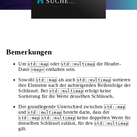
SUCHE…
Bemerkungen
Um
oder
die Header-
std::map
std::multimap
Datei
enthalten sein.
<map>
Sowohl
als auch
sortieren
std::map
std::multimap
ihre Elemente nach der aufsteigenden Reihenfolge der
Schlüssel. Bei
erfolgt keine
std::multimap
Sortierung für die Werte desselben Schlüssels.
Der grundlegende Unterschied zwischen
std::map
und
besteht darin, dass der
std::multimap
keine doppelten Werte für
std::map
std::multimap
denselben Schlüssel zulässt, für den
std::multimap
gilt.