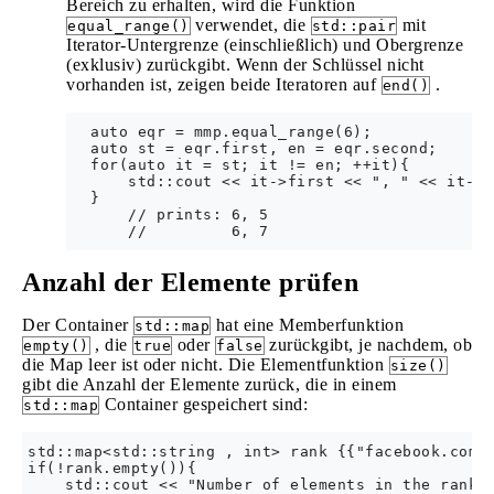
Bereich zu erhalten, wird die Funktion
verwendet, die
mit
equal_range()
std::pair
Iterator-Untergrenze (einschließlich) und Obergrenze
(exklusiv) zurückgibt. Wenn der Schlüssel nicht
vorhanden ist, zeigen beide Iteratoren auf
.
end()
  auto eqr = mmp.equal_range(6);

  auto st = eqr.first, en = eqr.second;

  for(auto it = st; it != en; ++it){

      std::cout << it->first << ", " << it->s
  }

      // prints: 6, 5

Anzahl der Elemente prüfen
Der Container
hat eine Memberfunktion
std::map
, die
oder
zurückgibt, je nachdem, ob
empty()
true
false
die Map leer ist oder nicht. Die Elementfunktion
size()
gibt die Anzahl der Elemente zurück, die in einem
Container gespeichert sind:
std::map
std::map<std::string , int> rank {{"facebook.com",
if(!rank.empty()){

    std::cout << "Number of elements in the rank m