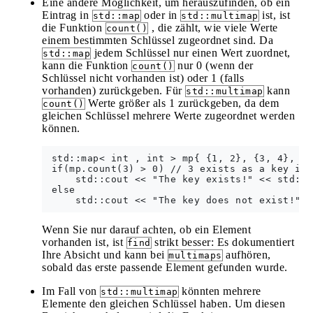
Eine andere Möglichkeit, um herauszufinden, ob ein
Eintrag in
oder in
ist, ist
std::map
std::multimap
die Funktion
, die zählt, wie viele Werte
count()
einem bestimmten Schlüssel zugeordnet sind. Da
jedem Schlüssel nur einen Wert zuordnet,
std::map
kann die Funktion
nur 0 (wenn der
count()
Schlüssel nicht vorhanden ist) oder 1 (falls
vorhanden) zurückgeben. Für
kann
std::multimap
Werte größer als 1 zurückgeben, da dem
count()
gleichen Schlüssel mehrere Werte zugeordnet werden
können.
 std::map< int , int > mp{ {1, 2}, {3, 4}, {6
 if(mp.count(3) > 0) // 3 exists as a key in 
     std::cout << "The key exists!" << std::e
 else

Wenn Sie nur darauf achten, ob ein Element
vorhanden ist, ist
strikt besser: Es dokumentiert
find
Ihre Absicht und kann bei
aufhören,
multimaps
sobald das erste passende Element gefunden wurde.
Im Fall von
könnten mehrere
std::multimap
Elemente den gleichen Schlüssel haben. Um diesen