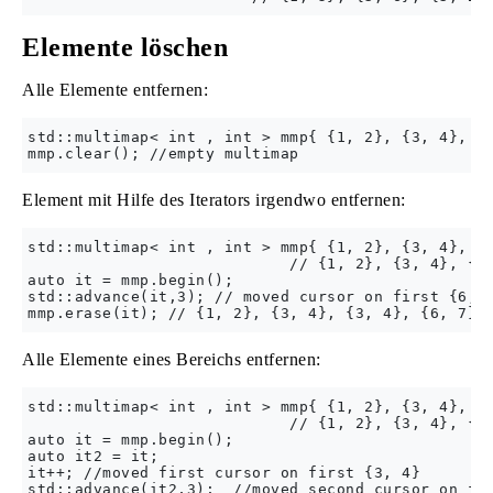
Elemente löschen
Alle Elemente entfernen:
std::multimap< int , int > mmp{ {1, 2}, {3, 4}, {6
Element mit Hilfe des Iterators irgendwo entfernen:
std::multimap< int , int > mmp{ {1, 2}, {3, 4}, {6
                            // {1, 2}, {3, 4}, {3,
auto it = mmp.begin();

std::advance(it,3); // moved cursor on first {6, 5
Alle Elemente eines Bereichs entfernen:
std::multimap< int , int > mmp{ {1, 2}, {3, 4}, {6
                            // {1, 2}, {3, 4}, {3,
auto it = mmp.begin();

auto it2 = it;

it++; //moved first cursor on first {3, 4}

std::advance(it2,3);  //moved second cursor on fir