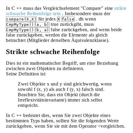
In C ++ muss das Vergleichselement "Compare" eine
strikte
schwache Reihenfolge sein
. Insbesondere muss der
für jedes
. dh wenn
compare(X,X)
X
false
true zurückgibt, muss
CmpMyType()(a, b)
false zurückgeben, und wenn beide
CmpMyType()(b, a)
false zurückgeben, werden die Elemente als gleich
betrachtet (Mitglieder derselben Äquivalenzklasse).
Strikte schwache Reihenfolge
Dies ist ein mathematischer Begriff, um eine Beziehung
zwischen zwei Objekten zu definieren.
Seine Definition ist:
Zwei Objekte x und y sind gleichwertig, wenn
sowohl f (x, y) als auch f (y, x) falsch sind.
Beachten Sie, dass ein Objekt (durch die
Irreflexivitätsinvariante) immer sich selbst
entspricht.
In C ++ bedeutet dies, wenn Sie zwei Objekte eines
bestimmten Typs haben, sollten Sie die folgenden Werte
zurückgeben, wenn Sie sie mit dem Operator <vergleichen.