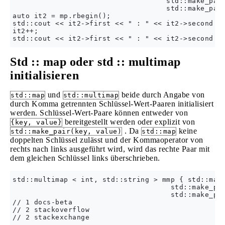
                                    std::make_pair
                                    std::make_pair
auto it2 = mp.rbegin();

std::cout << it2->first << " : " << it2->second <<
it2++;

Std :: map oder std :: multimap
initialisieren
und
beide durch Angabe von
std::map
std::multimap
durch Komma getrennten Schlüssel-Wert-Paaren initialisiert
werden. Schlüssel-Wert-Paare können entweder von
bereitgestellt werden oder explizit von
{key, value}
. Da
keine
std::make_pair(key, value)
std::map
doppelten Schlüssel zulässt und der Kommaoperator von
rechts nach links ausgeführt wird, wird das rechte Paar mit
dem gleichen Schlüssel links überschrieben.
std::multimap < int, std::string > mmp { std::make
                                     std::make_pai
                                     std::make_pai
// 1 docs-beta

// 2 stackoverflow

// 2 stackexchange
