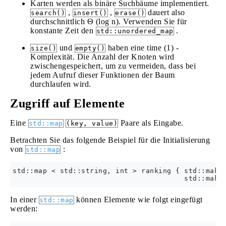
Karten werden als binäre Suchbäume implementiert.
,
,
dauert also
search()
insert()
erase()
durchschnittlich Θ (log n). Verwenden Sie für
konstante Zeit den
.
std::unordered_map
und
haben eine time (1) -
size()
empty()
Komplexität. Die Anzahl der Knoten wird
zwischengespeichert, um zu vermeiden, dass bei
jedem Aufruf dieser Funktionen der Baum
durchlaufen wird.
Zugriff auf Elemente
Eine
Paare als Eingabe.
std::map
(key, value)
Betrachten Sie das folgende Beispiel für die Initialisierung
von
:
std::map
std::map < std::string, int > ranking { std::make_
In einer
können Elemente wie folgt eingefügt
std::map
werden: