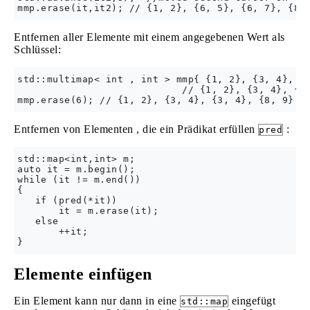
Entfernen aller Elemente mit einem angegebenen Wert als
Schlüssel:
std::multimap< int , int > mmp{ {1, 2}, {3, 4}, {6
                            // {1, 2}, {3, 4}, {3,
Entfernen von Elementen , die ein Prädikat erfüllen
:
pred
std::map<int,int> m;

auto it = m.begin();

while (it != m.end())

{

   if (pred(*it))

       it = m.erase(it);

   else

       ++it;

Elemente einfügen
Ein Element kann nur dann in eine
eingefügt
std::map