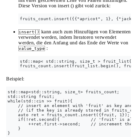
mit einer geschweiften Liste von Paaren hinzufügen.
Diese Version von insert () gibt void zurück:
kann auch zum Hinzufügen von Elementen
insert()
verwendet werden, indem Iteratoren verwendet
werden, die den Anfang und das Ende der Werte von
:
value_type
std::map< std::string, size_t > fruit_list{ {
Beispiel:
std::map<std::string, size_t> fruits_count;

std::string fruit;

while(std::cin >> fruit){

    // insert an element with 'fruit' as key and '
    // (if the key is already stored in fruits_cou
    auto ret = fruits_count.insert({fruit, 1});

    if(!ret.second){            // 'fruit' is alre
        ++ret.first->second;    // increment the c
    }
