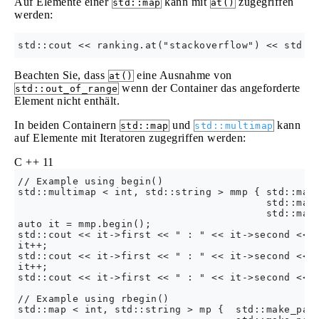
Auf Elemente einer
kann mit
zugegriffen
std::map
at()
werden:
Beachten Sie, dass
eine Ausnahme von
at()
wenn der Container das angeforderte
std::out_of_range
Element nicht enthält.
In beiden Containern
und
kann
std::map
std::multimap
auf Elemente mit Iteratoren zugegriffen werden:
C ++ 11
// Example using begin()

std::multimap < int, std::string > mmp { std::make
                                         std::make
                                         std::make
auto it = mmp.begin();

std::cout << it->first << " : " << it->second << s
it++;

std::cout << it->first << " : " << it->second << s
it++;

std::cout << it->first << " : " << it->second << s
// Example using rbegin()

std::map < int, std::string > mp {  std::make_pair