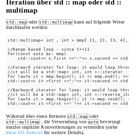
Iteration über std :: map oder std ::
multimap
oder
kann auf folgende Weise
std::map
std::multimap
durchlaufen werden:
std::multimap< int , int > mmp{ {1, 2}, {3, 4}, {6
//Range based loop - since C++11

for(const auto &x: mmp) 

    std::cout<< x.first <<":"<< x.second << std::e
//Forward iterator for loop: it would loop through
//it will be a std::map< int, int >::iterator

for (auto it = mmp.begin(); it != mmp.end(); ++it)
std::cout<< it->first <<":"<< it->second << std::e
//Backward iterator for loop: it would loop throug
//it will be a std::map< int, int >::reverse_itera
for (auto it = mmp.rbegin(); it != mmp.rend(); ++i
Während über einen Iterieren
oder
std::map
, die Verwendung von
bevorzugt
std::multimap
auto
nutzlos implizite Konvertierungen zu vermeiden (siehe
diese SO Antwort
für weitere Details).