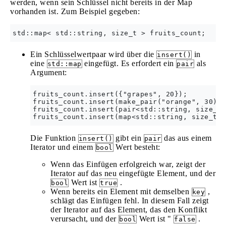
werden, wenn sein Schlüssel nicht bereits in der Map
vorhanden ist. Zum Beispiel gegeben:
Ein Schlüsselwertpaar wird über die
in
insert()
eine
eingefügt. Es erfordert ein
als
std::map
pair
Argument:
fruits_count.insert({"grapes", 20});

fruits_count.insert(make_pair("orange", 30));

fruits_count.insert(pair<std::string, size_t>
Die Funktion
gibt ein
das aus einem
insert()
pair
Iterator und einem
Wert besteht:
bool
Wenn das Einfügen erfolgreich war, zeigt der
Iterator auf das neu eingefügte Element, und der
Wert ist
.
bool
true
Wenn bereits ein Element mit demselben
,
key
schlägt das Einfügen fehl. In diesem Fall zeigt
der Iterator auf das Element, das den Konflikt
verursacht, und der
Wert ist "
.
bool
false