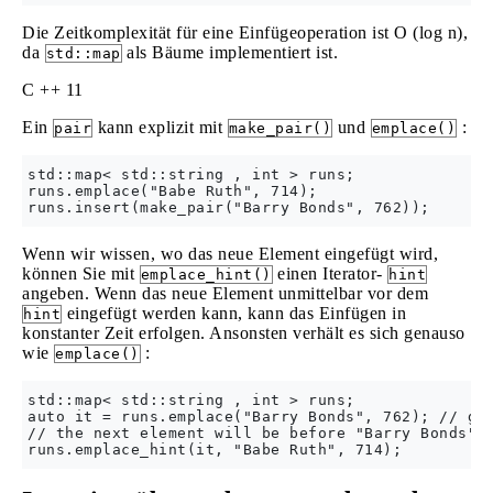
Die Zeitkomplexität für eine Einfügeoperation ist O (log n),
da
als Bäume implementiert ist.
std::map
C ++ 11
Ein
kann explizit mit
und
:
pair
make_pair()
emplace()
std::map< std::string , int > runs;

runs.emplace("Babe Ruth", 714);

Wenn wir wissen, wo das neue Element eingefügt wird,
können Sie mit
einen Iterator-
emplace_hint()
hint
angeben. Wenn das neue Element unmittelbar vor dem
eingefügt werden kann, kann das Einfügen in
hint
konstanter Zeit erfolgen. Ansonsten verhält es sich genauso
wie
:
emplace()
std::map< std::string , int > runs;

auto it = runs.emplace("Barry Bonds", 762); // get
// the next element will be before "Barry Bonds", 