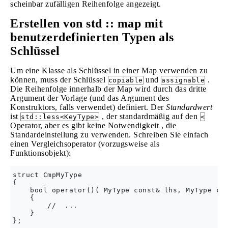
scheinbar zufälligen Reihenfolge angezeigt.
Erstellen von std :: map mit
benutzerdefinierten Typen als
Schlüssel
Um eine Klasse als Schlüssel in einer Map verwenden zu
können, muss der Schlüssel
und
.
copiable
assignable
Die Reihenfolge innerhalb der Map wird durch das dritte
Argument der Vorlage (und das Argument des
Konstruktors, falls verwendet) definiert. Der
Standardwert
ist
, der standardmäßig auf den
std::less<KeyType>
<
Operator, aber es gibt keine Notwendigkeit , die
Standardeinstellung zu verwenden. Schreiben Sie einfach
einen Vergleichsoperator (vorzugsweise als
Funktionsobjekt):
struct CmpMyType

{

    bool operator()( MyType const& lhs, MyType con
    {

        //  ...

    }
