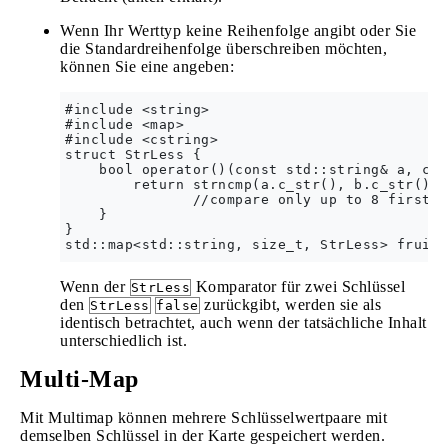
Wenn Ihr Werttyp keine Reihenfolge angibt oder Sie
die Standardreihenfolge überschreiben möchten,
können Sie eine angeben:
#include <string>

#include <map>

#include <cstring>

struct StrLess {

    bool operator()(const std::string& a, con
        return strncmp(a.c_str(), b.c_str(), 
               //compare only up to 8 first c
    }

}

Wenn der
Komparator für zwei Schlüssel
StrLess
den
zurückgibt, werden sie als
StrLess
false
identisch betrachtet, auch wenn der tatsächliche Inhalt
unterschiedlich ist.
Multi-Map
Mit Multimap können mehrere Schlüsselwertpaare mit
demselben Schlüssel in der Karte gespeichert werden.