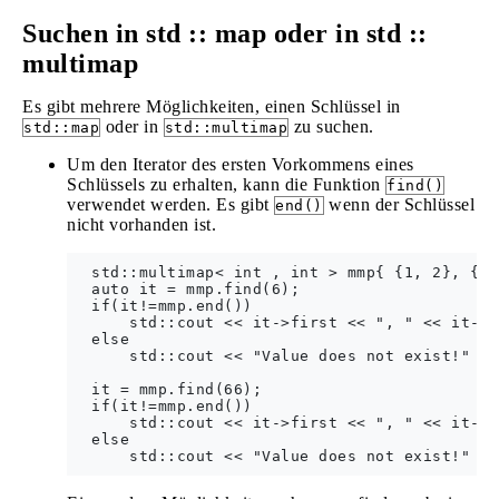
Suchen in std :: map oder in std ::
multimap
Es gibt mehrere Möglichkeiten, einen Schlüssel in
oder in
zu suchen.
std::map
std::multimap
Um den Iterator des ersten Vorkommens eines
Schlüssels zu erhalten, kann die Funktion
find()
verwendet werden. Es gibt
wenn der Schlüssel
end()
nicht vorhanden ist.
  std::multimap< int , int > mmp{ {1, 2}, {3,
  auto it = mmp.find(6);

  if(it!=mmp.end())

      std::cout << it->first << ", " << it->s
  else

      std::cout << "Value does not exist!" <<
  it = mmp.find(66);

  if(it!=mmp.end())

      std::cout << it->first << ", " << it->s
  else
