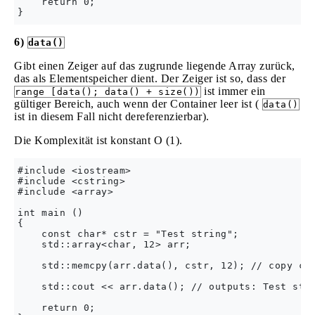
    return 0;

6)
data()
Gibt einen Zeiger auf das zugrunde liegende Array zurück,
das als Elementspeicher dient. Der Zeiger ist so, dass der
ist immer ein
range [data(); data() + size())
gültiger Bereich, auch wenn der Container leer ist (
data()
ist in diesem Fall nicht dereferenzierbar).
Die Komplexität ist konstant O (1).
#include <iostream>

#include <cstring>

#include <array>

int main ()

{

    const char* cstr = "Test string";

    std::array<char, 12> arr;

    std::memcpy(arr.data(), cstr, 12); // copy cst
    std::cout << arr.data(); // outputs: Test stri
    return 0;
