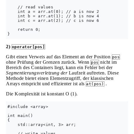
    // read values

    int a = arr.at(0); // a is now 2

    int b = arr.at(1); // b is now 4

    int c = arr.at(2); // c is now 6

    return 0;

2)
operator[pos]
Gibt einen Verweis auf das Element an der Position
pos
ohne Prüfung der Grenzen zurück. Wenn
nicht im
pos
Bereich des Containers liegt, kann ein Fehler bei der
Segmentierungsverletzung der
Laufzeit auftreten. Diese
Methode bietet einen Elementzugriff, der klassischen
Arrays entspricht und effizienter ist als
.
at(pos)
Die Komplexität ist konstant O (1).
#include <array>

int main()

{

    std::array<int, 3> arr;

    // write values
