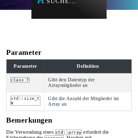
SUCHE…
Parameter
Parameter
Definition
Gibt den Datentyp der
class T
Arraymitglieder an
Gibt die Anzahl der Mitglieder im
std::size_t
N
Array an
Bemerkungen
Die Verwendung eines
erfordert die
std::array
Einbeziehung des
-Headers mit
<array>