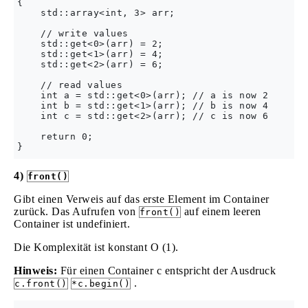
{

    std::array<int, 3> arr;

    // write values

    std::get<0>(arr) = 2;

    std::get<1>(arr) = 4;

    std::get<2>(arr) = 6;

    // read values

    int a = std::get<0>(arr); // a is now 2

    int b = std::get<1>(arr); // b is now 4

    int c = std::get<2>(arr); // c is now 6

    return 0;

4)
front()
Gibt einen Verweis auf das erste Element im Container
zurück. Das Aufrufen von
auf einem leeren
front()
Container ist undefiniert.
Die Komplexität ist konstant O (1).
Hinweis:
Für einen Container c entspricht der Ausdruck
.
c.front()
*c.begin()