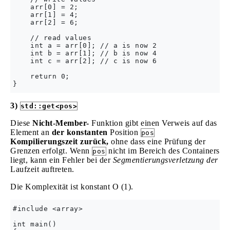
    arr[0] = 2;

    arr[1] = 4;

    arr[2] = 6;

    // read values

    int a = arr[0]; // a is now 2

    int b = arr[1]; // b is now 4

    int c = arr[2]; // c is now 6

    return 0;

3)
std::get<pos>
Diese
Nicht-Member-
Funktion gibt einen Verweis auf das
Element an
der konstanten
Position
pos
Kompilierungszeit zurück,
ohne dass eine Prüfung der
Grenzen erfolgt. Wenn
nicht im Bereich des Containers
pos
liegt, kann ein Fehler bei der
Segmentierungsverletzung der
Laufzeit auftreten.
Die Komplexität ist konstant O (1).
#include <array>

int main()
