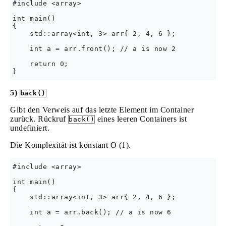
#include <array>

int main()

{

    std::array<int, 3> arr{ 2, 4, 6 };

    int a = arr.front(); // a is now 2

    return 0;

5)
back()
Gibt den Verweis auf das letzte Element im Container
zurück. Rückruf
eines leeren Containers ist
back()
undefiniert.
Die Komplexität ist konstant O (1).
#include <array>

int main()

{

    std::array<int, 3> arr{ 2, 4, 6 };

    int a = arr.back(); // a is now 6
