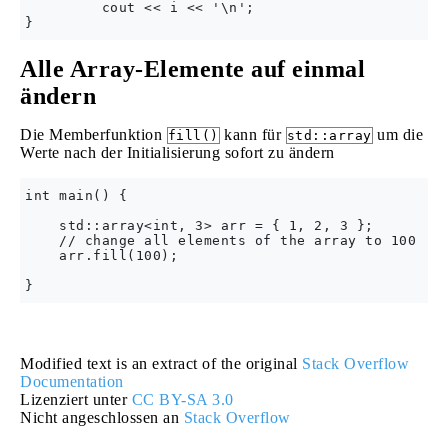
         cout << i << '\n';

Alle Array-Elemente auf einmal
ändern
Die Memberfunktion
kann für
um die
fill()
std::array
Werte nach der Initialisierung sofort zu ändern
int main() {

    std::array<int, 3> arr = { 1, 2, 3 };

    // change all elements of the array to 100

    arr.fill(100);

Modified text is an extract of the original
Stack Overflow
Documentation
Lizenziert unter
CC BY-SA 3.0
Nicht angeschlossen an
Stack Overflow