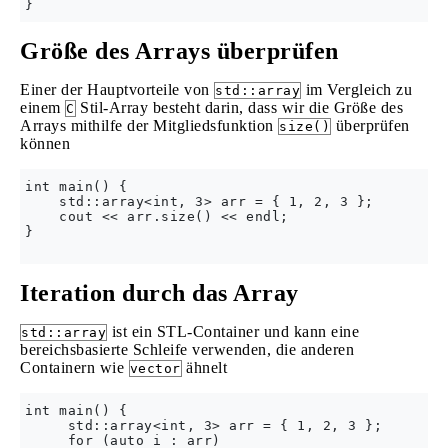
Größe des Arrays überprüfen
Einer der Hauptvorteile von
im Vergleich zu
std::array
einem
Stil-Array besteht darin, dass wir die Größe des
C
Arrays mithilfe der Mitgliedsfunktion
überprüfen
size()
können
int main() {

    std::array<int, 3> arr = { 1, 2, 3 };

    cout << arr.size() << endl;

}

Iteration durch das Array
ist ein STL-Container und kann eine
std::array
bereichsbasierte Schleife verwenden, die anderen
Containern wie
ähnelt
vector
int main() {

     std::array<int, 3> arr = { 1, 2, 3 };

     for (auto i : arr)
