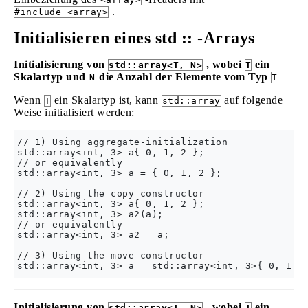
.
#include <array>
Initialisieren eines std :: -Arrays
Initialisierung von
, wobei
ein
std::array<T, N>
T
Skalartyp und
die Anzahl der Elemente vom Typ
N
T
Wenn
ein Skalartyp ist, kann
auf folgende
T
std::array
Weise initialisiert werden:
// 1) Using aggregate-initialization

std::array<int, 3> a{ 0, 1, 2 };

// or equivalently

std::array<int, 3> a = { 0, 1, 2 };

// 2) Using the copy constructor

std::array<int, 3> a{ 0, 1, 2 };

std::array<int, 3> a2(a);

// or equivalently

std::array<int, 3> a2 = a;

// 3) Using the move constructor

Initialisierung von
, wobei
ein
std::array<T, N>
T