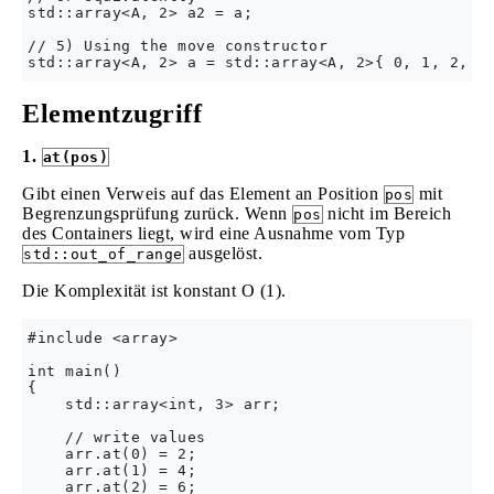
std::array<A, 2> a2 = a;

// 5) Using the move constructor

Elementzugriff
1.
at(pos)
Gibt einen Verweis auf das Element an Position
mit
pos
Begrenzungsprüfung zurück. Wenn
nicht im Bereich
pos
des Containers liegt, wird eine Ausnahme vom Typ
ausgelöst.
std::out_of_range
Die Komplexität ist konstant O (1).
#include <array>

int main()

{

    std::array<int, 3> arr;

    // write values

    arr.at(0) = 2;

    arr.at(1) = 4;

    arr.at(2) = 6;
