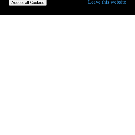
Leave this website
Accept all Cookies
Erste Schritte mit C ++
Ablaufsteuerung
Argumentabhängige Namenssuche
Arithmitische Metaprogrammierung
Arrays
Art Abzug
Atomtypen
Attribute
Aufzählung
Ausdrücke falten
Ausdrucksvorlagen
Ausnahmen
Ausrichtung