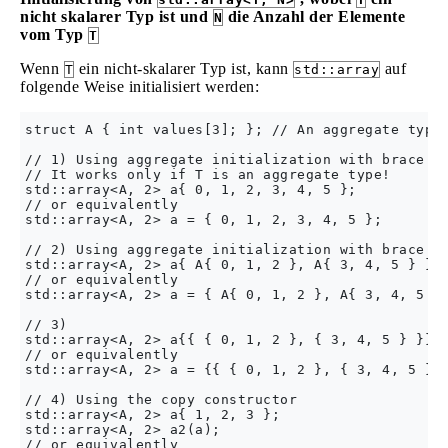
nicht skalarer Typ ist und
die Anzahl der Elemente
N
vom Typ
T
Wenn
ein nicht-skalarer Typ ist, kann
auf
T
std::array
folgende Weise initialisiert werden:
struct A { int values[3]; }; // An aggregate type

// 1) Using aggregate initialization with brace el
// It works only if T is an aggregate type!

std::array<A, 2> a{ 0, 1, 2, 3, 4, 5 };

// or equivalently

std::array<A, 2> a = { 0, 1, 2, 3, 4, 5 };

// 2) Using aggregate initialization with brace in
std::array<A, 2> a{ A{ 0, 1, 2 }, A{ 3, 4, 5 } };

// or equivalently

std::array<A, 2> a = { A{ 0, 1, 2 }, A{ 3, 4, 5 } 
// 3)

std::array<A, 2> a{{ { 0, 1, 2 }, { 3, 4, 5 } }};

// or equivalently

std::array<A, 2> a = {{ { 0, 1, 2 }, { 3, 4, 5 } }
// 4) Using the copy constructor

std::array<A, 2> a{ 1, 2, 3 };

std::array<A, 2> a2(a);

// or equivalently
