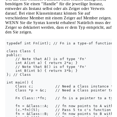
benötigen Sie einen "Handle" für die jeweilige Instanz,
entweder als Instanz selbst oder als Zeiger oder Verweis
darauf. Bei einer Klasseninstanz können Sie auf
verschiedene Member mit einem Zeiger auf Member zeigen.
WENN Sie die Syntax korrekt erhalten! Natürlich muss der
Zeiger so deklariert werden, dass er dem Typ entspricht, auf
den Sie zeigen.
typedef int Fn(int); // Fn is a type-of function t
class Class {

public:

    // Note that A() is of type 'Fn'

    int A(int a) { return 2*a; }

    // Note that B() is of type 'Fn'

    int B(int b) { return 3*b; }

}; // Class

int main() {

    Class c;          // Need a Class instance to 
    Class *p = &c;    // Need a Class pointer to p
    Fn Class::*fn;    // fn is a pointer to a type
    fn = &Class::A;   // fn now points to A within
    (c.*fn)(5);       // Pass 5 to c's function A 
    fn = &Class::B;   // fn now points to B within