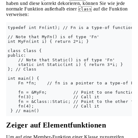
haben und diese korrekt dekorieren, können Sie wie jede
normale Funktion außerhalb einer
auf die Funktion
class
verweisen:
typedef int Fn(int); // Fn is a type-of function t
// Note that MyFn() is of type 'Fn'

int MyFn(int i) { return 2*i; }

class Class {

public:

    // Note that Static() is of type 'Fn'

    static int Static(int i) { return 3*i; }

}; // Class

int main() {

    Fn *fn;    // fn is a pointer to a type-of Fn

    fn = &MyFn;          // Point to one function

    fn(3);               // Call it

    fn = &Class::Static; // Point to the other fun
    fn(4);               // Call it

Zeiger auf Elementfunktionen
Um auf eine Member-Funktion einer Klasse zuzugreifen,