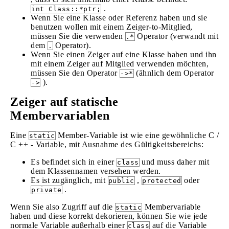
.
int Class::*ptr;
Wenn Sie eine Klasse oder Referenz haben und sie
benutzen wollen mit einem Zeiger-to-Mitglied,
müssen Sie die verwenden
Operator (verwandt mit
.*
dem
Operator).
.
Wenn Sie einen Zeiger auf eine Klasse haben und ihn
mit einem Zeiger auf Mitglied verwenden möchten,
müssen Sie den Operator
(ähnlich dem Operator
->*
).
->
Zeiger auf statische
Membervariablen
Eine
Member-Variable ist wie eine gewöhnliche C /
static
C ++ - Variable, mit Ausnahme des Gültigkeitsbereichs:
Es befindet sich in einer
und muss daher mit
class
dem Klassennamen versehen werden.
Es ist zugänglich, mit
,
oder
public
protected
.
private
Wenn Sie also Zugriff auf die
Membervariable
static
haben und diese korrekt dekorieren, können Sie wie jede
normale Variable außerhalb einer
auf die Variable
class