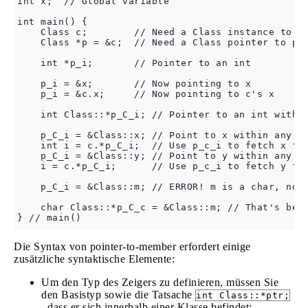
int x;  // Global variable

int main() {

    Class c;        // Need a Class instance to pl
    Class *p = &c;  // Need a Class pointer to pla
    int *p_i;       // Pointer to an int

    p_i = &x;       // Now pointing to x

    p_i = &c.x;     // Now pointing to c's x

    int Class::*p_C_i; // Pointer to an int within
    p_C_i = &Class::x; // Point to x within any Cl
    int i = c.*p_C_i;  // Use p_c_i to fetch x fro
    p_C_i = &Class::y; // Point to y within any Cl
    i = c.*p_C_i;      // Use p_c_i to fetch y fro
    p_C_i = &Class::m; // ERROR! m is a char, not 
    char Class::*p_C_c = &Class::m; // That's bett
Die Syntax von pointer-to-member erfordert einige
zusätzliche syntaktische Elemente:
Um den Typ des Zeigers zu definieren, müssen Sie
den Basistyp sowie die Tatsache
int Class::*ptr;
, dass er sich innerhalb einer Klasse befindet: