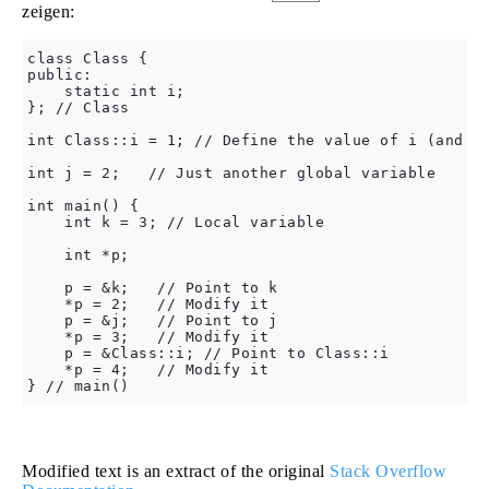
zeigen:
class Class {

public:

    static int i;

}; // Class

int Class::i = 1; // Define the value of i (and wh
int j = 2;   // Just another global variable

int main() {

    int k = 3; // Local variable

    int *p;

    p = &k;   // Point to k

    *p = 2;   // Modify it

    p = &j;   // Point to j

    *p = 3;   // Modify it

    p = &Class::i; // Point to Class::i

    *p = 4;   // Modify it

Modified text is an extract of the original
Stack Overflow