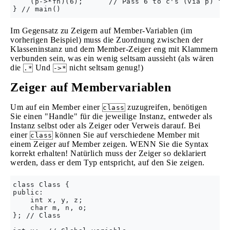
    (p->*fn)(6);      // Pass 6 to c's (via p) fun
Im Gegensatz zu Zeigern auf Member-Variablen (im
vorherigen Beispiel) muss die Zuordnung zwischen der
Klasseninstanz und dem Member-Zeiger eng mit Klammern
verbunden sein, was ein wenig seltsam aussieht (als wären
die
Und
nicht seltsam genug!)
.*
->*
Zeiger auf Membervariablen
Um auf ein Member einer
zuzugreifen, benötigen
class
Sie einen "Handle" für die jeweilige Instanz, entweder als
Instanz selbst oder als Zeiger oder Verweis darauf. Bei
einer
können Sie auf verschiedene Member mit
class
einem Zeiger auf Member zeigen. WENN Sie die Syntax
korrekt erhalten! Natürlich muss der Zeiger so deklariert
werden, dass er dem Typ entspricht, auf den Sie zeigen.
class Class {

public:

    int x, y, z;

    char m, n, o;

}; // Class
