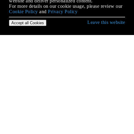
website and deliver personalized content.
For more details on our cookie usage, please review our
Cookie Policy
and
Privacy Policy
Leave this website
Accept all Cookies
Erste Schritte mit C ++
Ablaufsteuerung
Argumentabhängige Namenssuche
Arithmitische Metaprogrammierung
Arrays
Art Abzug
Atomtypen
Attribute
Aufzählung
Ausdrücke falten
Ausdrucksvorlagen