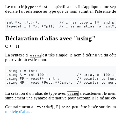
Le mot-clé
est un spécificateur, il s'applique donc 
typedef
déclaré fait référence au type que ce nom aurait en l'absence d
int *x, (*p)();         // x has type int*, and p 
Déclaration d'alias avec "using"
C ++ 11
La syntaxe d'
est très simple: le nom à définir va du côt
using
pour voir où est le nom.
using I = int;

using A = int[100];             // array of 100 in
using FP = void(*)(int);        // pointer to func
La création d'un alias de type avec
a exactement le même
using
simplement une syntaxe alternative pour accomplir la même ch
Contrairement au
, l'
peut être basée sur des 
typedef
using
modèle d'alias
.