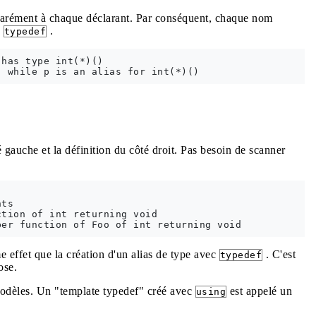
séparément à chaque déclarant. Par conséquent, chaque nom
e
.
typedef
has type int(*)()

é gauche et la définition du côté droit. Pas besoin de scanner
ts

tion of int returning void

 effet que la création d'un alias de type avec
. C'est
typedef
ose.
modèles. Un "template typedef" créé avec
est appelé un
using