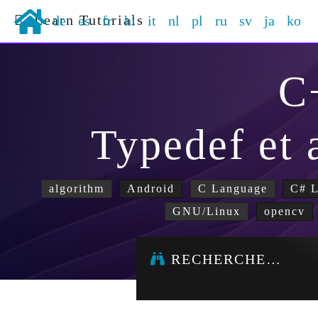
Learn Tutorials
de
es
fr
hi
it
nl
pl
ru
sv
ja
ko
C
Typedef et 
algorithm
Android
C Language
C# 
GNU/Linux
opencv
RECHERCHE…