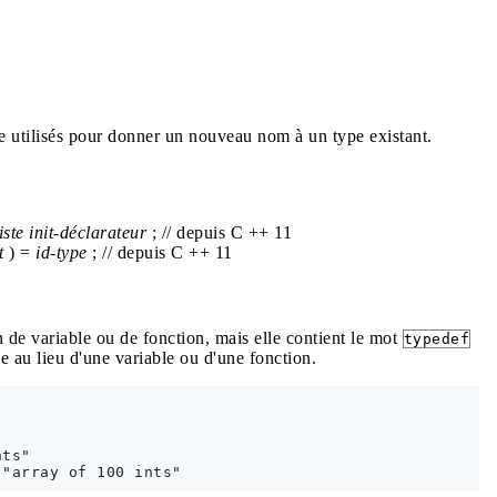
e utilisés pour donner un nouveau nom à un type existant.
iste
init-déclarateur
; // depuis C ++ 11
t
) =
id-type
; // depuis C ++ 11
de variable ou de fonction, mais elle contient le mot
typedef
pe au lieu d'une variable ou d'une fonction.
ts"
