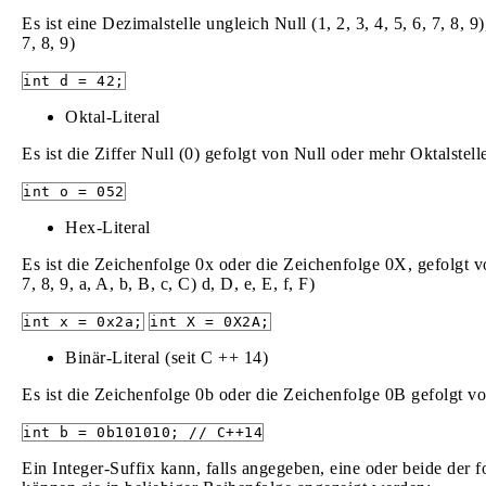
Es ist eine Dezimalstelle ungleich Null (1, 2, 3, 4, 5, 6, 7, 8, 9
7, 8, 9)
int d = 42;
Oktal-Literal
Es ist die Ziffer Null (0) gefolgt von Null oder mehr Oktalstellen
int o = 052
Hex-Literal
Es ist die Zeichenfolge 0x oder die Zeichenfolge 0X, gefolgt vo
7, 8, 9, a, A, b, B, c, C) d, D, e, E, f, F)
int x = 0x2a;
int X = 0X2A;
Binär-Literal (seit C ++ 14)
Es ist die Zeichenfolge 0b oder die Zeichenfolge 0B gefolgt vo
int b = 0b101010; // C++14
Ein Integer-Suffix kann, falls angegeben, eine oder beide de