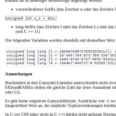
können sie in beliebiger Reihenfolge angezeigt werden:
vorzeichenloses Suffix (das Zeichen u oder das Zeichen 
unsigned int u_1 = 42u;
long-Suffix (das Zeichen l oder das Zeichen L) oder das 
(seit C ++ 11)
Die folgenden Variablen werden ebenfalls mit demselben Wert in
unsigned long long l1 = 18446744073709550592ull; /
unsigned long long l2 = 18'446'744'073'709'550'592
unsigned long long l3 = 1844'6744'0737'0955'0592uL
Anmerkungen
Buchstaben in den Ganzzahl-Literalen unterscheiden nicht 
0XdeadBABEu stellen die gleiche Zahl dar (eine Ausnahme ist d
oder Ll).
Es gibt keine negativen Ganzzahlliterale. Ausdrücke wie -1 w
dargestellten Wert an, der implizite Typkonvertierungen beinha
In C vor C99 (aber nicht in C ++) dürfen nicht gefasste Dezima