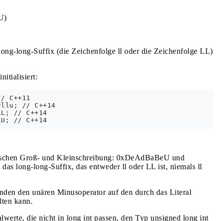
U)
long-long-Suffix (die Zeichenfolge ll oder die Zeichenfolge LL)
itialisiert:
/ C++11

llu; // C++14

L; // C++14

zwischen Groß- und Kleinschreibung: 0xDeAdBaBeU und
as long-long-Suffix, das entweder ll oder LL ist, niemals ll
enden den unären Minusoperator auf den durch das Literal
lten kann.
lwerte, die nicht in long int passen, den Typ unsigned long int