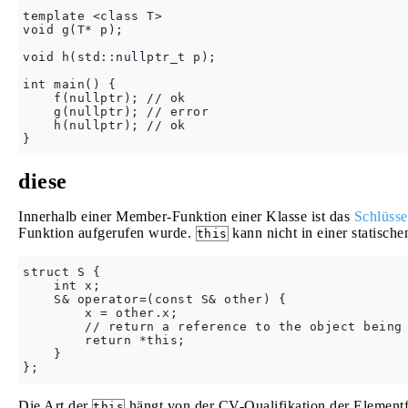
template <class T>

void g(T* p);

void h(std::nullptr_t p);

int main() {

    f(nullptr); // ok

    g(nullptr); // error

    h(nullptr); // ok

diese
Innerhalb einer Member-Funktion einer Klasse ist das
Schlüsse
Funktion aufgerufen wurde.
kann nicht in einer statisc
this
struct S {

    int x;

    S& operator=(const S& other) {

        x = other.x;

        // return a reference to the object being 
        return *this;

    }

Die Art der
hängt von der CV-Qualifikation der Elemen
this