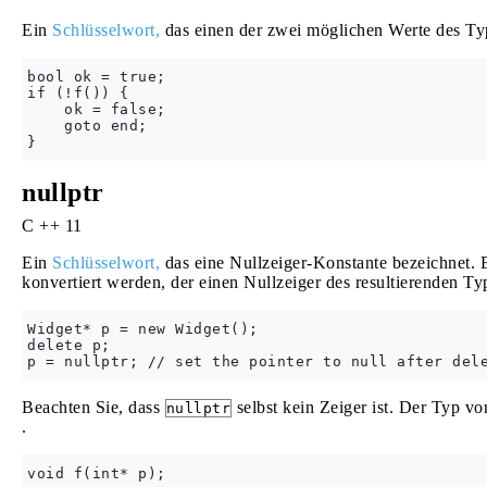
Ein
Schlüsselwort,
das einen der zwei möglichen Werte des T
bool ok = true;

if (!f()) {

    ok = false;

    goto end;

nullptr
C ++ 11
Ein
Schlüsselwort,
das eine Nullzeiger-Konstante bezeichnet. 
konvertiert werden, der einen Nullzeiger des resultierenden Typ
Widget* p = new Widget();

delete p;

Beachten Sie, dass
selbst kein Zeiger ist. Der Typ v
nullptr
.
void f(int* p);
