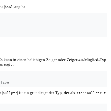
yps
angibt.
bool
Es kann in einen beliebigen Zeiger oder Zeiger-zu-Mitglied-Typ
s ergibt.
on
ist ein grundlegender Typ, der als
nullptr
std::nullptr_t