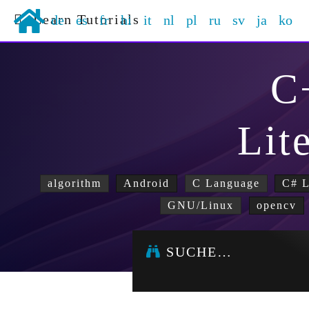
Learn Tutorials
de
es
fr
hi
it
nl
pl
ru
sv
ja
ko
C
Lit
algorithm
Android
C Language
C# 
GNU/Linux
opencv
SUCHE…