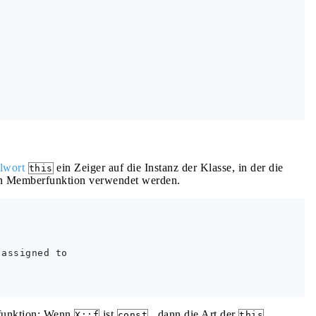
lwort
ein Zeiger auf die Instanz der Klasse, in der die
this
hen Memberfunktion verwendet werden.
assigned to

tfunktion: Wenn
ist
, dann die Art der
X::f
const
this