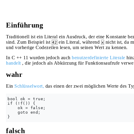
Einführung
Traditionell ist ein Literal ein Ausdruck, der eine Konstante b
sind. Zum Beispiel ist
ein Literal, während
nicht ist, da 
42
x
und vorherige Codezeilen lesen, um seinen Wert zu kennen.
In C ++ 11 wurden jedoch auch
benutzerdefinierte Literale
hinz
handelt
, die jedoch als Abkürzung für Funktionsaufrufe verw
wahr
Ein
Schlüsselwort,
das einen der zwei möglichen Werte des T
bool ok = true;

if (!f()) {

    ok = false;

    goto end;

falsch