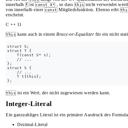
innerhalb
ist
, so dass
nicht verwendet werde
f
const X*
this
von innerhalb einer
Mitgliedsfunktion. Ebenso erbt
const
thi
erscheint.
C ++ 11
kann auch in einem
Brace-or-Equalizer
für ein nicht st
this
struct S;

struct T {

    T(const S* s);

    // ...

};

struct S {

    // ...

    T t{this};

ist ein Wert, der nicht zugewiesen werden kann.
this
Integer-Literal
Ein ganzzahliges Literal ist ein primärer Ausdruck des Formula
Dezimal-Literal