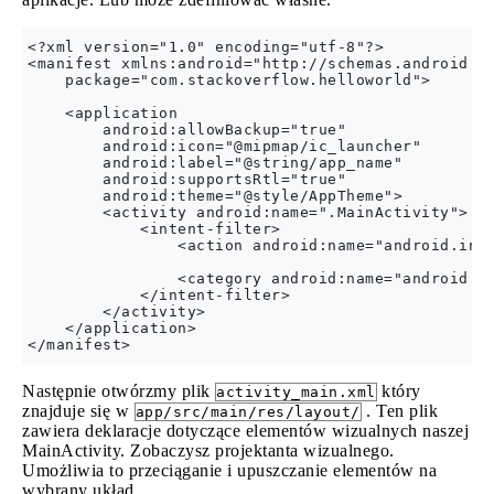
<?xml version="1.0" encoding="utf-8"?>

<manifest xmlns:android="http://schemas.android.co
    package="com.stackoverflow.helloworld">

    <application

        android:allowBackup="true"

        android:icon="@mipmap/ic_launcher"

        android:label="@string/app_name"

        android:supportsRtl="true"

        android:theme="@style/AppTheme">

        <activity android:name=".MainActivity">

            <intent-filter>

                <action android:name="android.inte
                <category android:name="android.in
            </intent-filter>

        </activity>

    </application>

Następnie otwórzmy plik
który
activity_main.xml
znajduje się w
. Ten plik
app/src/main/res/layout/
zawiera deklaracje dotyczące elementów wizualnych naszej
MainActivity. Zobaczysz projektanta wizualnego.
Umożliwia to przeciąganie i upuszczanie elementów na
wybrany układ.