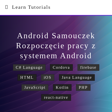
Learn Tutorials
Android Samouczek
Rozpoczęcie pracy z
systemem Android
C# Language
Cordova
firebase
HTML
iOS
Java Language
JavaScript
Kotlin
PHP
react-native