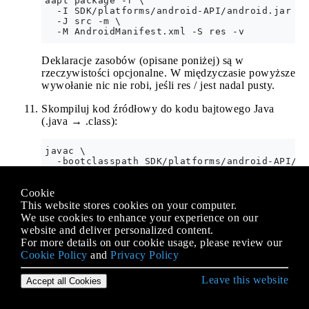
aapt package -f \

  -I SDK/platforms/android-API/android.jar \

  -J src -m \

Deklaracje zasobów (opisane poniżej) są w
rzeczywistości opcjonalne. W międzyczasie powyższe
wywołanie nic nie robi, jeśli res / jest nadal pusty.
Skompiluj kod źródłowy do kodu bajtowego Java
(.java → .class):
javac \

  -bootclasspath SDK/platforms/android-API/an
  -classpath src -source 1.7 -target 1.7 \

Cookie
This website stores cookies on your computer.
Przetłumacz kod bajtowy z Java na Android (.class →
We use cookies to enhance your experience on our
.dex):
website and deliver personalized content.
For more details on our cookie usage, please review our
Najpierw użyj Jill (.class → .jayce):
Cookie Policy
and
Privacy Policy
java -jar SDK/build-tools/LATEST/jill.jar \

Leave this website
Accept all Cookies