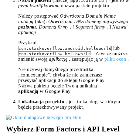
Nazwa pakietu
(inaczej
) - jest to w
applicationId
pełni kwalifikowana
nazwa pakietu projektu.
Należy postępować
Odwrócona Domain Name
notacją
(aka):
Odwrócona DNS
domeny najwyższego
poziomu.
Domena firmy
.
[
Segment firmy
.
]
Nazwa
aplikacji
.
Przykład:
lub
com.stackoverflow.android.helloworld
. Zawsze możesz
com.stackoverflow.helloworld
zmienić swoją
aplikację
, zastępując ją w
pliku ocen
.
Nie używaj domyślnego przedrostka
„com.example”, chyba że nie zamierzasz
przesyłać aplikacji do sklepu Google Play.
Nazwa pakietu będzie Twoją unikalną
aplikacją
w Google Play.
Lokalizacja projektu
- jest to katalog, w którym
będzie przechowywany projekt.
Wybierz Form Factors i API Level