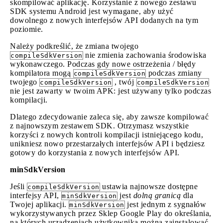
skompilować aplikację. Korzystanie z nowego zestawu
SDK systemu Android jest wymagane, aby użyć
dowolnego z nowych interfejsów API dodanych na tym
poziomie.
Należy podkreślić, że zmiana twojego
nie zmienia zachowania środowiska
compileSdkVersion
wykonawczego. Podczas gdy nowe ostrzeżenia / błędy
kompilatora mogą
podczas zmiany
compileSdkVersion
twojego
, twój
compileSdkVersion
compileSdkVersion
nie jest zawarty w twoim APK: jest używany tylko podczas
kompilacji.
Dlatego zdecydowanie zaleca się, aby zawsze kompilować
z najnowszym zestawem SDK. Otrzymasz wszystkie
korzyści z nowych kontroli kompilacji istniejącego kodu,
unikniesz nowo przestarzałych interfejsów API i będziesz
gotowy do korzystania z nowych interfejsów API.
minSdkVersion
Jeśli
ustawia najnowsze dostępne
compileSdkVersion
interfejsy API,
jest
dolną granicą
dla
minSdkVersion
Twojej aplikacji.
jest jednym z sygnałów
minSdkVersion
wykorzystywanych przez Sklep Google Play do określania,
na których urządzeniach użytkownika można zainstalować