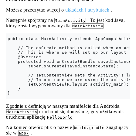
Możesz przeczytać więcej o
układach i atrybutach
.
Następnie spójrzmy na
. To jest kod Java,
MainActivity
który został wygenerowany dla
.
MainActivity
public class MainActivity extends AppCompatActivit
    // The onCreate method is called when an Activ
    // This is where we will set up our layout

    @Override

    protected void onCreate(Bundle savedInstanceSt
        super.onCreate(savedInstanceState);

        // setContentView sets the Activity's layo
        // In our case we are using the activity_m
        setContentView(R.layout.activity_main);

    }

Zgodnie z definicją w naszym manifeście dla Androida,
uruchomi się domyślnie, gdy użytkownik
MainActivity
uruchomi aplikację
.
HelloWorld
Na koniec otwórz plik o nazwie
znajdujący
build.gradle
się w
.
app/