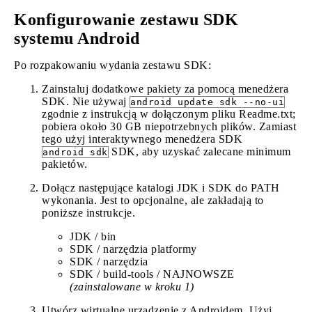
Konfigurowanie zestawu SDK
systemu Android
Po rozpakowaniu wydania zestawu SDK:
Zainstaluj dodatkowe pakiety za pomocą menedżera
SDK. Nie używaj
android update sdk --no-ui
zgodnie z instrukcją w dołączonym pliku Readme.txt;
pobiera około 30 GB niepotrzebnych plików. Zamiast
tego użyj interaktywnego menedżera SDK
SDK, aby uzyskać zalecane minimum
android sdk
pakietów.
Dołącz następujące katalogi JDK i SDK do PATH
wykonania. Jest to opcjonalne, ale zakładają to
poniższe instrukcje.
JDK / bin
SDK / narzędzia platformy
SDK / narzędzia
SDK / build-tools / NAJNOWSZE
(zainstalowane w kroku 1)
Utwórz wirtualne urządzenie z Androidem. Użyj