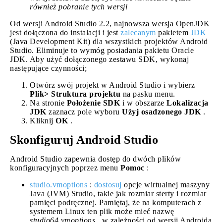
również pobranie tych wersji
Od wersji Android Studio 2.2, najnowsza wersja OpenJDK
jest dołączona do instalacji i jest
zalecanym
pakietem
JDK
(Java Development Kit) dla wszystkich projektów Android
Studio. Eliminuje to wymóg posiadania pakietu Oracle
JDK. Aby użyć dołączonego zestawu SDK, wykonaj
następujące czynności;
Otwórz swój projekt w Android Studio i wybierz
Plik> Struktura projektu
na pasku menu.
Na stronie
Położenie SDK
i w obszarze
Lokalizacja
JDK
zaznacz pole wyboru
Użyj osadzonego JDK
.
Kliknij
OK
.
Skonfiguruj Android Studio
Android Studio zapewnia dostęp do dwóch plików
konfiguracyjnych poprzez menu
Pomoc
:
studio.vmoptions
:
dostosuj
opcje wirtualnej maszyny
Java (JVM) Studio, takie jak rozmiar sterty i rozmiar
pamięci podręcznej. Pamiętaj, że na komputerach z
systemem Linux ten plik może mieć nazwę
studio64.vmoptions
, w zależności od wersji Androida