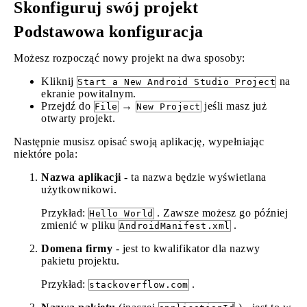
Skonfiguruj swój projekt
Podstawowa konfiguracja
Możesz rozpocząć nowy projekt na dwa sposoby:
Kliknij
na
Start a New Android Studio Project
ekranie powitalnym.
Przejdź do
→
jeśli masz już
File
New Project
otwarty projekt.
Następnie musisz opisać swoją aplikację, wypełniając
niektóre pola:
Nazwa aplikacji
- ta nazwa będzie wyświetlana
użytkownikowi.
Przykład:
. Zawsze możesz go później
Hello World
zmienić w pliku
.
AndroidManifest.xml
Domena firmy
- jest to kwalifikator dla nazwy
pakietu projektu.
Przykład:
.
stackoverflow.com