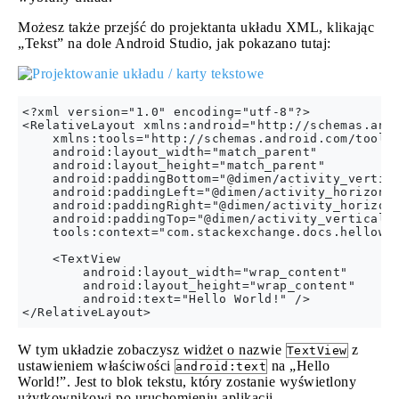
Możesz także przejść do projektanta układu XML, klikając
„Tekst” na dole Android Studio, jak pokazano tutaj:
<?xml version="1.0" encoding="utf-8"?>

<RelativeLayout xmlns:android="http://schemas.andr
    xmlns:tools="http://schemas.android.com/tools"
    android:layout_width="match_parent"

    android:layout_height="match_parent"

    android:paddingBottom="@dimen/activity_vertica
    android:paddingLeft="@dimen/activity_horizonta
    android:paddingRight="@dimen/activity_horizont
    android:paddingTop="@dimen/activity_vertical_m
    tools:context="com.stackexchange.docs.hellowor
    <TextView

        android:layout_width="wrap_content"

        android:layout_height="wrap_content"

        android:text="Hello World!" />

W tym układzie zobaczysz widżet o nazwie
z
TextView
ustawieniem właściwości
na „Hello
android:text
World!”. Jest to blok tekstu, który zostanie wyświetlony
użytkownikowi po uruchomieniu aplikacji.