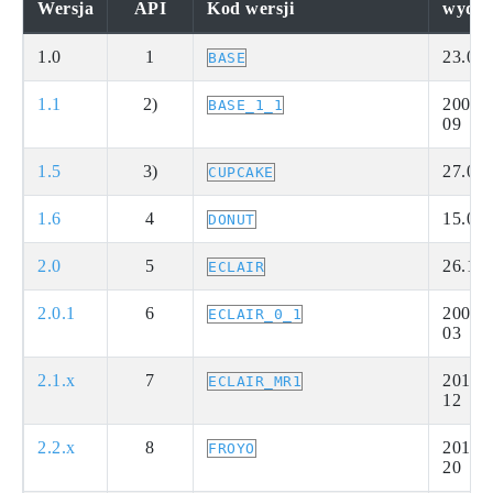
Wersja
API
Kod wersji
wydan
1.0
1
23.09
BASE
1.1
2)
2009-
BASE_1_1
09
1.5
3)
27.04
CUPCAKE
1.6
4
15.09
DONUT
2.0
5
26.10
ECLAIR
2.0.1
6
2009-
ECLAIR_0_1
03
2.1.x
7
2010-
ECLAIR_MR1
12
2.2.x
8
2010-
FROYO
20