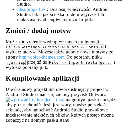
Studio.
idea.properties
: Dostosuj właściwości Android
Studio, takie jak ścieżka folderu wtyczek lub
maksymalny obsługiwany rozmiar pliku.
Zmień / dodaj motyw
Możesz to zmienić według własnych preferencji.
i
File->Settings->Editor->Colors & Fonts->
wybierz motyw. Możesz także pobrać nowe motywy ze
strony
http://color-themes.com/
Po pobraniu pliku
przejdź do
i
.jar.zip
File -> Import Settings...
wybierz pobrany plik.
Kompilowanie aplikacji
Utwórz nowy projekt lub otwórz istniejący projekt w
Android Studio i naciśnij zielony przycisk Odtwórz
na górnym pasku narzędzi,
aby go uruchomić. Jeśli jest szary, musisz poczekać
sekundę, aby umożliwić Android Studio prawidłowe
indeksowanie niektórych plików, których postęp można
zobaczyć na dolnym pasku stanu.