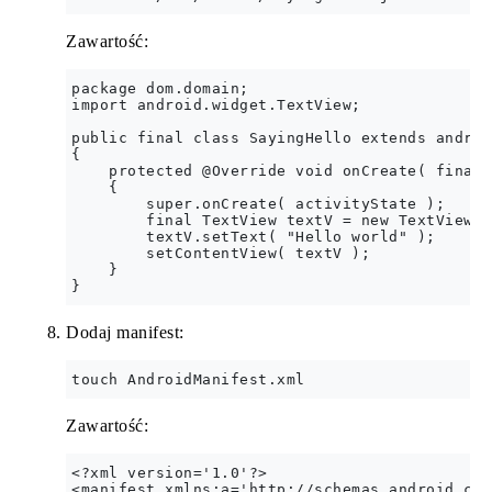
Zawartość:
package dom.domain;

import android.widget.TextView;

public final class SayingHello extends androi
{

    protected @Override void onCreate( final 
    {

        super.onCreate( activityState );

        final TextView textV = new TextView( 
        textV.setText( "Hello world" );

        setContentView( textV );

    }

Dodaj manifest:
Zawartość:
<?xml version='1.0'?>

<manifest xmlns:a='http://schemas.android.com