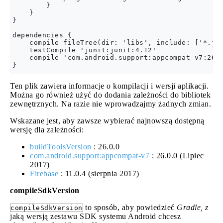
        }

    }

}

dependencies {

    compile fileTree(dir: 'libs', include: ['*.jar
    testCompile 'junit:junit:4.12'

    compile 'com.android.support:appcompat-v7:26.0
Ten plik zawiera informacje o kompilacji i wersji aplikacji.
Można go również użyć do dodania zależności do bibliotek
zewnętrznych. Na razie nie wprowadzajmy żadnych zmian.
Wskazane jest, aby zawsze wybierać najnowszą dostępną
wersję dla zależności:
buildToolsVersion
: 26.0.0
com.android.support:appcompat-v7
: 26.0.0 (Lipiec
2017)
Firebase
: 11.0.4 (sierpnia 2017)
compileSdkVersion
to sposób, aby powiedzieć
Gradle, z
compileSdkVersion
jaką wersją zestawu SDK systemu Android chcesz