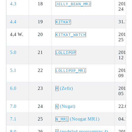
4.3
18
2013-
JELLY_BEAN_MR2
24
4.4
19
31.10
KITKAT
4,4 W.
20
2014-
KITKAT_WATCH
25
5.0
21
2014-1
LOLLIPOP
12
5.1
22
2015-
LOLLIPOP_MR1
09
6.0
23
(Zefir)
2015-
M
05
7.0
24
(Nugat)
22.08
N
7.1
25
(Nougat MR1)
04.10
N_MR1
8.0
26
(podgląd programisty 4)
2017-
O