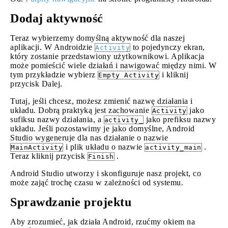
Dodaj aktywność
Teraz wybierzemy domyślną aktywność dla naszej
aplikacji. W Androidzie
to pojedynczy ekran,
Activity
który zostanie przedstawiony użytkownikowi. Aplikacja
może pomieścić wiele działań i nawigować między nimi. W
tym przykładzie wybierz
i kliknij
Empty Activity
przycisk Dalej.
Tutaj, jeśli chcesz, możesz zmienić nazwę działania i
układu. Dobrą praktyką jest zachowanie
jako
Activity
sufiksu nazwy działania, a
jako prefiksu nazwy
activity_
układu. Jeśli pozostawimy je jako domyślne, Android
Studio wygeneruje dla nas działanie o nazwie
i plik układu o nazwie
.
MainActivity
activity_main
Teraz kliknij przycisk
.
Finish
Android Studio utworzy i skonfiguruje nasz projekt, co
może zająć trochę czasu w zależności od systemu.
Sprawdzanie projektu
Aby zrozumieć, jak działa Android, rzućmy okiem na