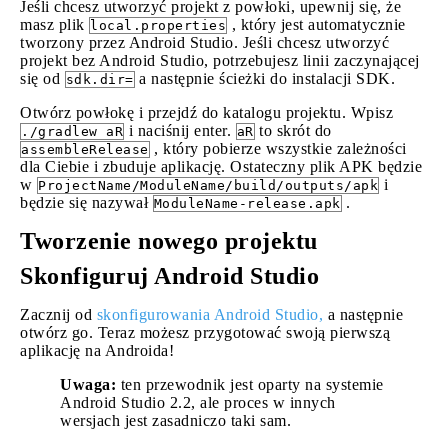
Jeśli chcesz utworzyć projekt z powłoki, upewnij się, że
masz plik
, który jest automatycznie
local.properties
tworzony przez Android Studio. Jeśli chcesz utworzyć
projekt bez Android Studio, potrzebujesz linii zaczynającej
się od
a następnie ścieżki do instalacji SDK.
sdk.dir=
Otwórz powłokę i przejdź do katalogu projektu. Wpisz
i naciśnij enter.
to skrót do
./gradlew aR
aR
, który pobierze wszystkie zależności
assembleRelease
dla Ciebie i zbuduje aplikację. Ostateczny plik APK będzie
w
i
ProjectName/ModuleName/build/outputs/apk
będzie się nazywał
.
ModuleName-release.apk
Tworzenie nowego projektu
Skonfiguruj Android Studio
Zacznij od
skonfigurowania Android Studio,
a następnie
otwórz go. Teraz możesz przygotować swoją pierwszą
aplikację na Androida!
Uwaga:
ten przewodnik jest oparty na systemie
Android Studio 2.2, ale proces w innych
wersjach jest zasadniczo taki sam.