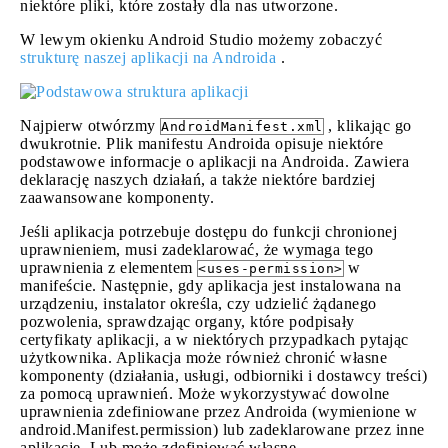
niektóre pliki, które zostały dla nas utworzone.
W lewym okienku Android Studio możemy zobaczyć
strukturę naszej aplikacji na Androida
.
Najpierw otwórzmy
, klikając go
AndroidManifest.xml
dwukrotnie. Plik manifestu Androida opisuje niektóre
podstawowe informacje o aplikacji na Androida. Zawiera
deklarację naszych działań, a także niektóre bardziej
zaawansowane komponenty.
Jeśli aplikacja potrzebuje dostępu do funkcji chronionej
uprawnieniem, musi zadeklarować, że wymaga tego
uprawnienia z elementem
w
<uses-permission>
manifeście. Następnie, gdy aplikacja jest instalowana na
urządzeniu, instalator określa, czy udzielić żądanego
pozwolenia, sprawdzając organy, które podpisały
certyfikaty aplikacji, a w niektórych przypadkach pytając
użytkownika. Aplikacja może również chronić własne
komponenty (działania, usługi, odbiorniki i dostawcy treści)
za pomocą uprawnień. Może wykorzystywać dowolne
uprawnienia zdefiniowane przez Androida (wymienione w
android.Manifest.permission) lub zadeklarowane przez inne
aplikacje. Lub może zdefiniować własne.