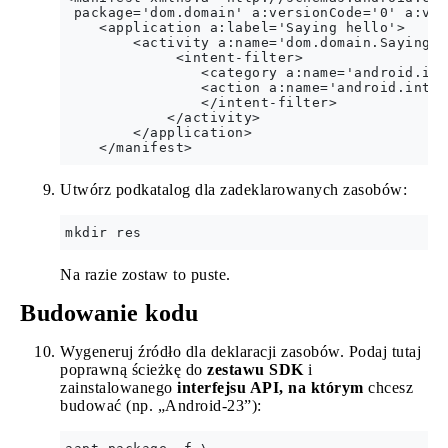
 package='dom.domain' a:versionCode='0' a:ver
    <application a:label='Saying hello'>

        <activity a:name='dom.domain.SayingHe
             <intent-filter>

                <category a:name='android.int
                <action a:name='android.inten
                </intent-filter>

            </activity>

        </application>

Utwórz podkatalog dla zadeklarowanych zasobów:
Na razie zostaw to puste.
Budowanie kodu
Wygeneruj źródło dla deklaracji zasobów. Podaj tutaj
poprawną ścieżkę do
zestawu SDK
i
zainstalowanego
interfejsu API, na którym
chcesz
budować (np. „Android-23”):