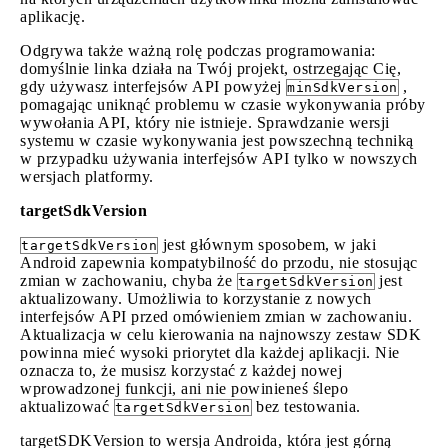
aplikację.
Odgrywa także ważną rolę podczas programowania:
domyślnie linka działa na Twój projekt, ostrzegając Cię,
gdy używasz interfejsów API powyżej
,
minSdkVersion
pomagając uniknąć problemu w czasie wykonywania próby
wywołania API, który nie istnieje. Sprawdzanie wersji
systemu w czasie wykonywania jest powszechną techniką
w przypadku używania interfejsów API tylko w nowszych
wersjach platformy.
targetSdkVersion
jest głównym sposobem, w jaki
targetSdkVersion
Android zapewnia kompatybilność do przodu, nie stosując
zmian w zachowaniu, chyba że
jest
targetSdkVersion
aktualizowany. Umożliwia to korzystanie z nowych
interfejsów API przed omówieniem zmian w zachowaniu.
Aktualizacja w celu kierowania na najnowszy zestaw SDK
powinna mieć wysoki priorytet dla każdej aplikacji. Nie
oznacza to, że musisz korzystać z każdej nowej
wprowadzonej funkcji, ani nie powinieneś ślepo
aktualizować
bez testowania.
targetSdkVersion
targetSDKVersion to wersja Androida, która jest górną