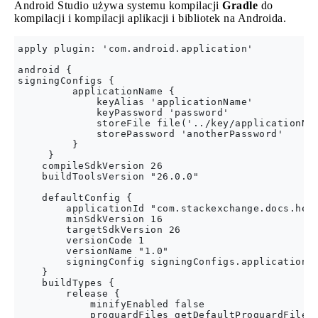
Android Studio używa systemu kompilacji
Gradle
do
kompilacji i kompilacji aplikacji i bibliotek na Androida.
apply plugin: 'com.android.application'

android {

signingConfigs {

         applicationName {

             keyAlias 'applicationName'

             keyPassword 'password'

             storeFile file('../key/applicationNam
             storePassword 'anotherPassword'

         }

     }

    compileSdkVersion 26

    buildToolsVersion "26.0.0"

    defaultConfig {

        applicationId "com.stackexchange.docs.hell
        minSdkVersion 16

        targetSdkVersion 26

        versionCode 1

        versionName "1.0"

        signingConfig signingConfigs.applicationNa
    }

    buildTypes {

        release {

            minifyEnabled false

            proguardFiles getDefaultProguardFile('