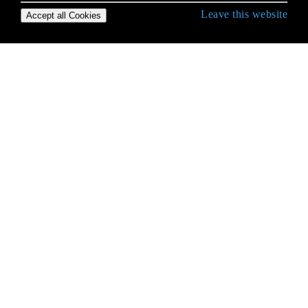
Leave this website
Accept all Cookies
रूबी भाषा के साथ शुरू हो रही है
Arrays
C एक्सटेंशन
Destructuring
ERB
instance_eval
Metaprogramming
method_missing
OptionParser
rbenv
struct
truthiness