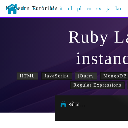
Learn Tutorials
de
es
fr
hi
it
nl
pl
ru
sv
ja
ko
Ruby L
instan
HTML
JavaScript
jQuery
MongoDB
Regular Expressions
खोज…