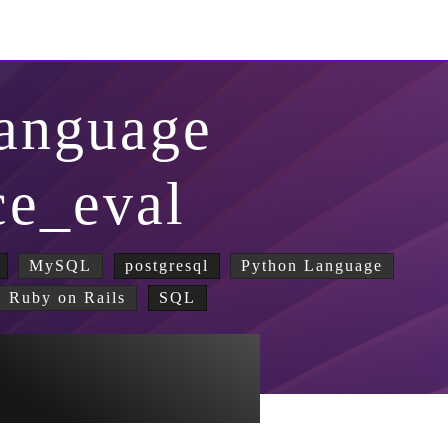
anguage
ce_eval
MySQL
postgresql
Python Language
Ruby on Rails
SQL