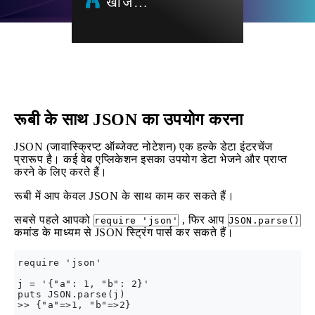
खोज…
रूबी के साथ JSON का उपयोग करना
JSON (जावास्क्रिप्ट ऑब्जेक्ट नोटेशन) एक हल्के डेटा इंटरचेंज
प्रारूप है। कई वेब एप्लिकेशन इसका उपयोग डेटा भेजने और प्राप्त
करने के लिए करते हैं।
रूबी में आप केवल JSON के साथ काम कर सकते हैं।
सबसे पहले आपको
, फिर आप
require 'json'
JSON.parse()
कमांड के माध्यम से JSON स्ट्रिंग पार्स कर सकते हैं।
require 'json'

j = '{"a": 1, "b": 2}'

puts JSON.parse(j)
