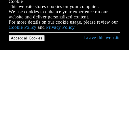
Cookie
This website stores cookies on your computer.
We use cookies to enhance your experience on our
website and deliver personalized content.
For more details on our cookie usage, please review our
Cookie Policy
and
Privacy Policy
Leave this website
Accept all Cookies
रूबी भाषा के साथ शुरू हो रही है
Arrays
C एक्सटेंशन
Destructuring
ERB
instance_eval
Metaprogramming
method_missing
OptionParser