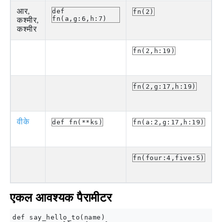
आर,
def
fn(2)
fn(a,g:6,h:7)
कश्मीर,
कश्मीर
fn(2,h:19)
fn(2,g:17,h:19)
वीके
def fn(**ks)
fn(a:2,g:17,h:19)
fn(four:4,five:5)
एकल आवश्यक पैरामीटर
def say_hello_to(name)
