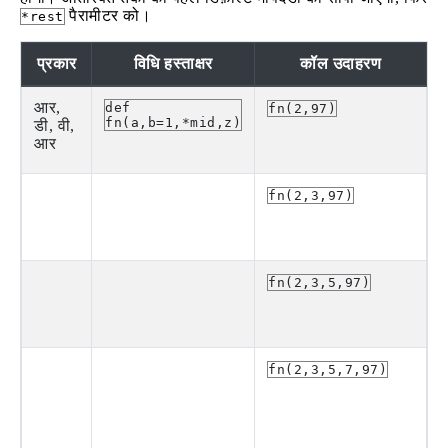
पैरामीटर को।
*rest
प्रकार
विधि हस्ताक्षर
कॉल उदाहरण
आर,
def
fn(2,97)
fn(a,b=1,*mid,z)
डी, वी,
आर
fn(2,3,97)
fn(2,3,5,97)
fn(2,3,5,7,97)