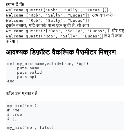
ध्यान दें कि
welcome_guests(['Rob', 'Sally', 'Lucas'])
उत्पादन करेगा
Welcome ["Rob", "Sally", "Lucas"]!
Welcome ["Rob", "Sally", "Lucas"]!
इसके बजाय, यदि आपके पास एक सूची है, तो आप
और यह
welcome_guests(*['Rob', 'Sally', 'Lucas'])
रूप में काम
welcome_guests('Rob', 'Sally', 'Lucas')
करेगा।
आवश्यक डिफ़ॉल्ट वैकल्पिक पैरामीटर मिश्रण
def my_mix(name,valid=true, *opt)

    puts name

    puts valid

    puts opt

कॉल इस प्रकार है:
my_mix('me')

# 'me'

# true

# []

my_mix('me', false)
