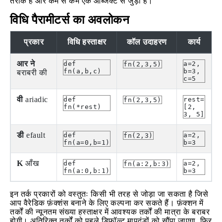
तरीके हैं और कम से कम एक ऑब्जेक्ट से जुड़ी हैं।
विधि पैरामीटर्स का अवलोकन
प्रकार
विधि हस्ताक्षर
कॉल उदाहरण
कार्य
आर ने
def
a=2,
fn(2,3,5)
fn(a,b,c)
b=3,
बराबरी की
c=5
वी
ariadic
def
rest=
fn(2,3,5)
fn(*rest)
[2,
3, 5]
डी
efault
def
a=2,
fn(2,3)
fn(a=0,b=1)
b=3
K
आँख
def
a=2,
fn(a:2,b:3)
fn(a:0,b:1)
b=3
इन तर्क प्रकारों को वस्तुतः किसी भी तरह से जोड़ा जा सकता है जिसे
आप वैरेडिक फ़ंक्शंस बनाने के लिए कल्पना कर सकते हैं। फ़ंक्शन में
तर्कों की न्यूनतम संख्या हस्ताक्षर में आवश्यक तर्कों की मात्रा के बराबर
होगी। अतिरिक्त तर्कों को पहले डिफ़ॉल्ट मापदंडों को सौंपा जाएगा, फिर