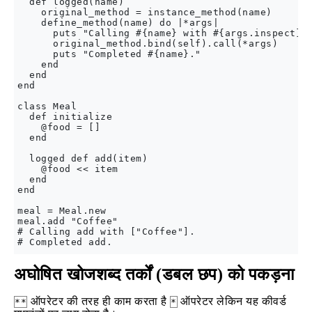
  def logged(name)

    original_method = instance_method(name)

    define_method(name) do |*args|

      puts "Calling #{name} with #{args.inspect}."
      original_method.bind(self).call(*args)

      puts "Completed #{name}."

    end

  end

end

class Meal

  def initialize

    @food = []

  end

  logged def add(item)

    @food << item

  end

end

meal = Meal.new

meal.add "Coffee"

# Calling add with ["Coffee"].

अघोषित खोजशब्द तर्कों (डबल छप) को पकड़ना
ऑपरेटर की तरह ही काम करता है
ऑपरेटर लेकिन यह कीवर्ड
**
*