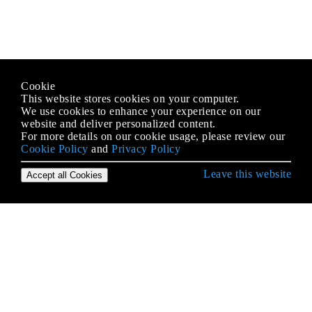
Cookie
This website stores cookies on your computer.
We use cookies to enhance your experience on our
website and deliver personalized content.
For more details on our cookie usage, please review our
Cookie Policy
and
Privacy Policy
Leave this website
Accept all Cookies
रूबी भाषा के साथ शुरू हो रही है
Arrays
C एक्सटेंशन
Destructuring
ERB