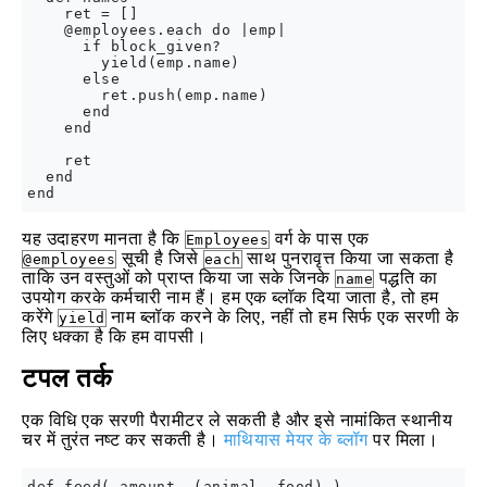
    ret = []

    @employees.each do |emp|

      if block_given?

        yield(emp.name)

      else

        ret.push(emp.name) 

      end

    end

    ret

  end

यह उदाहरण मानता है कि
वर्ग के पास एक
Employees
सूची है जिसे
साथ पुनरावृत्त किया जा सकता है
@employees
each
ताकि उन वस्तुओं को प्राप्त किया जा सके जिनके
पद्धति का
name
उपयोग करके कर्मचारी नाम हैं। हम एक ब्लॉक दिया जाता है, तो हम
करेंगे
नाम ब्लॉक करने के लिए, नहीं तो हम सिर्फ एक सरणी के
yield
लिए धक्का है कि हम वापसी।
टपल तर्क
एक विधि एक सरणी पैरामीटर ले सकती है और इसे नामांकित स्थानीय
चर में तुरंत नष्ट कर सकती है।
माथियास मेयर के ब्लॉग
पर मिला।
def feed( amount, (animal, food) )
