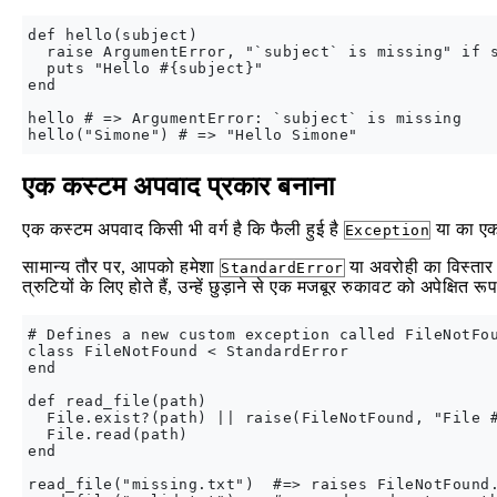
def hello(subject)

  raise ArgumentError, "`subject` is missing" if s
  puts "Hello #{subject}"

end

hello # => ArgumentError: `subject` is missing

एक कस्टम अपवाद प्रकार बनाना
एक कस्टम अपवाद किसी भी वर्ग है कि फैली हुई है
या का एक
Exception
सामान्य तौर पर, आपको हमेशा
या अवरोही का विस्ता
StandardError
त्रुटियों के लिए होते हैं, उन्हें छुड़ाने से एक मजबूर रुकावट को अपेक्षि
# Defines a new custom exception called FileNotFou
class FileNotFound < StandardError

end

def read_file(path)

  File.exist?(path) || raise(FileNotFound, "File #
  File.read(path)

end

read_file("missing.txt")  #=> raises FileNotFound.