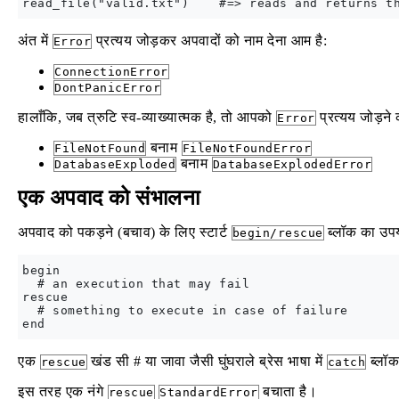
अंत में
प्रत्यय जोड़कर अपवादों को नाम देना आम है:
Error
ConnectionError
DontPanicError
हालाँकि, जब त्रुटि स्व-व्याख्यात्मक है, तो आपको
प्रत्यय जोड़ने 
Error
बनाम
FileNotFound
FileNotFoundError
बनाम
DatabaseExploded
DatabaseExplodedError
एक अपवाद को संभालना
अपवाद को पकड़ने (बचाव) के लिए स्टार्ट
ब्लॉक का उपयो
begin/rescue
begin

  # an execution that may fail

rescue

  # something to execute in case of failure

एक
खंड सी # या जावा जैसी घुंघराले ब्रेस भाषा में
ब्लॉक
rescue
catch
इस तरह एक नंगे
बचाता है।
rescue
StandardError