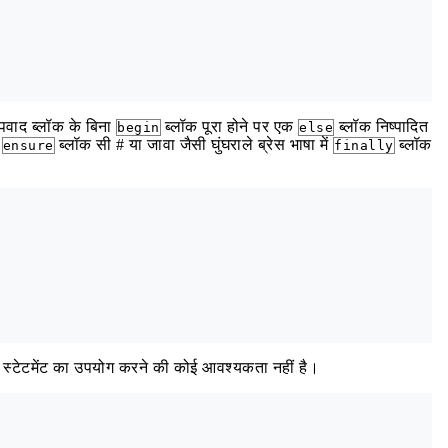
पवाद ब्लॉक के बिना
ब्लॉक पूरा होने पर एक
ब्लॉक निष्पादित
begin
else
क
ब्लॉक सी # या जावा जैसी घुंघराले ब्रेस भाषा में
ब्लॉक
ensure
finally
ती स्टेटमेंट का उपयोग करने की कोई आवश्यकता नहीं है।