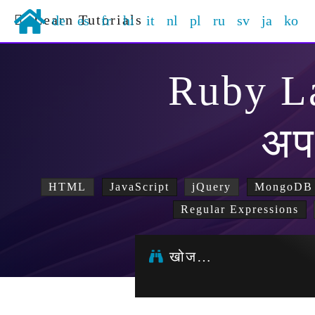
Learn Tutorials
de
es
fr
hi
it
nl
pl
ru
sv
ja
ko
Ruby L
अप
HTML
JavaScript
jQuery
MongoDB
Regular Expressions
खोज…