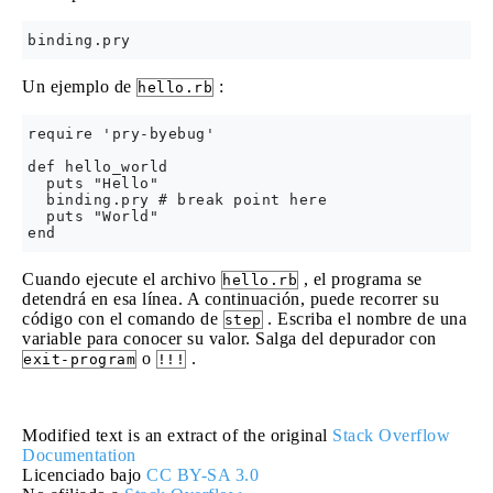
Un ejemplo de
:
hello.rb
require 'pry-byebug'

def hello_world

  puts "Hello"

  binding.pry # break point here

  puts "World"

Cuando ejecute el archivo
, el programa se
hello.rb
detendrá en esa línea. A continuación, puede recorrer su
código con el comando de
. Escriba el nombre de una
step
variable para conocer su valor. Salga del depurador con
o
.
exit-program
!!!
Modified text is an extract of the original
Stack Overflow
Documentation
Licenciado bajo
CC BY-SA 3.0