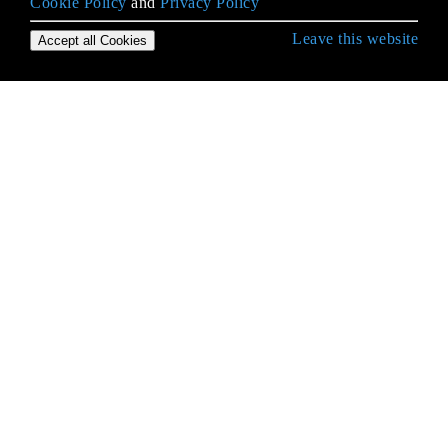
Cookie Policy
and
Privacy Policy
Leave this website
Accept all Cookies
Empezando con Ruby Language
Alcance variable y visibilidad
Aplicaciones de línea de comandos
Argumentos de palabras clave
Arrays
Arreglos Multidimensionales
Atrapar excepciones con Begin / Rescue
Bloques y Procs y Lambdas
Cargando archivos de origen
Casting (conversión de tipo)
Clase Singleton
Cola