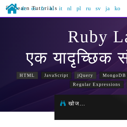
Learn Tutorials
de
es
fr
hi
it
nl
pl
ru
sv
ja
ko
Ruby L
एक यादृच्छिक सं
HTML
JavaScript
jQuery
MongoDB
Regular Expressions
खोज…