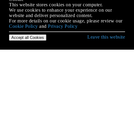
This website stores cookies on your computer.
We use cookies to enhance your experience on our
website and deliver personalized content.
For more details on our cookie usage, please review our
Cookie Policy
and
Privacy Policy
Leave this website
Accept all Cookies
जावास्क्रिप्ट के साथ शुरू हो रही है
.postMessage () और MessageEvent
AJAX
Arrays
Async इटरेटर
Async कॉलबैक फ़ंक्शन के अंदर पुनरावृत्त को उपयोग करने
योग्य कैसे बनाया जाए
Async फ़ंक्शन (Async / प्रतीक्षा)
BOM (ब्राउज़र ऑब्जेक्ट मॉडल)
enumerations