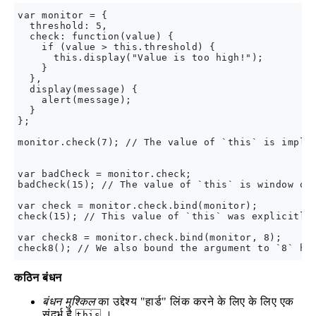
var monitor = {

  threshold: 5,

  check: function(value) {

    if (value > this.threshold) {

      this.display("Value is too high!");

    }

  },

  display(message) {

    alert(message);

  }

};

monitor.check(7); // The value of `this` is implie
var badCheck = monitor.check;

badCheck(15); // The value of `this` is window obj
var check = monitor.check.bind(monitor);

check(15); // This value of `this` was explicitly 
var check8 = monitor.check.bind(monitor, 8);

कठिन बंधन
बंधन मुश्किल
का उद्देश्य "हार्ड" लिंक करने के लिए के लिए एक
संदर्भ है
।
this