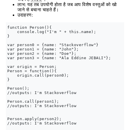
लाभ: यह तब उपयोगी होता है जब आप विशेष वस्तुओं को खो
जाने से बचाना चाहते हैं।
उदाहरण:
function Person(){

    console.log("I'm " + this.name);

}

var person0 = {name: "Stackoverflow"}

var person1 = {name: "John"};

var person2 = {name: "Doe"};

var person3 = {name: "Ala Eddine JEBALI"};

var origin = Person;

Person = function(){

    origin.call(person0);

}

Person();

//outputs: I'm Stackoverflow

Person.call(person1);

//outputs: I'm Stackoverflow

Person.apply(person2);

//outputs: I'm Stackoverflow
