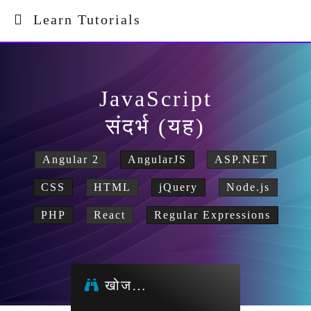
Learn Tutorials
JavaScript
संदर्भ (यह)
Angular 2
AngularJS
ASP.NET
CSS
HTML
jQuery
Node.js
PHP
React
Regular Expressions
खोज…