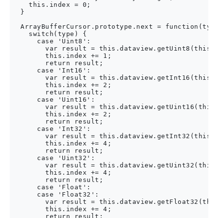
    this.index = 0;

  }

  ArrayBufferCursor.prototype.next = function(type
    switch(type) {

      case 'Uint8':

        var result = this.dataview.getUint8(this.i
        this.index += 1;

        return result;

      case 'Int16':

        var result = this.dataview.getInt16(this.i
        this.index += 2;

        return result;

      case 'Uint16':

        var result = this.dataview.getUint16(this.
        this.index += 2;

        return result;

      case 'Int32':

        var result = this.dataview.getInt32(this.i
        this.index += 4;

        return result;

      case 'Uint32':

        var result = this.dataview.getUint32(this.
        this.index += 4;

        return result;

      case 'Float':

      case 'Float32':

        var result = this.dataview.getFloat32(this
        this.index += 4;

        return result;
