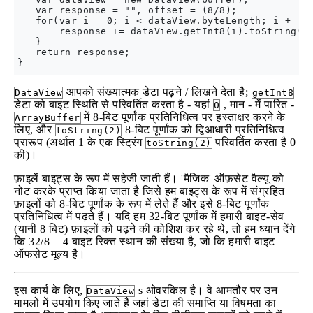
   var response = "", offset = (8/8); 

   for(var i = 0; i < dataView.byteLength; i += of
       response += dataView.getInt8(i).toString(2)
   }

   return response;

आपको संख्यात्मक डेटा पढ़ने / लिखने देता है;
DataView
getInt8
डेटा को बाइट स्थिति से परिवर्तित करता है - यहां
, मान - में पारित -
0
में 8-बिट पूर्णांक प्रतिनिधित्व पर हस्ताक्षर करने के
ArrayBuffer
लिए, और
8-बिट पूर्णांक को द्विआधारी प्रतिनिधित्व
toString(2)
प्रारूप (अर्थात 1 के एक स्ट्रिंग
परिवर्तित करता है 0
toString(2)
की)।
फ़ाइलें बाइट्स के रूप में सहेजी जाती हैं। 'मैजिक' ऑफ़सेट वैल्यू को
नोट करके प्राप्त किया जाता है जिसे हम बाइट्स के रूप में संग्रहित
फ़ाइलों को 8-बिट पूर्णांक के रूप में लेते हैं और इसे 8-बिट पूर्णांक
प्रतिनिधित्व में पढ़ते हैं। यदि हम 32-बिट पूर्णांक में हमारी बाइट-सेव
(यानी 8 बिट) फ़ाइलों को पढ़ने की कोशिश कर रहे थे, तो हम ध्यान देंगे
कि 32/8 = 4 बाइट रिक्त स्थान की संख्या है, जो कि हमारी बाइट
ऑफसेट मूल्य है।
इस कार्य के लिए,
s ओवरकिल है। वे आमतौर पर उन
DataView
मामलों में उपयोग किए जाते हैं जहां डेटा की समाप्ति या विषमता का