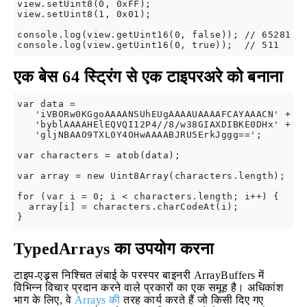
view.setUint8(0, 0xFF);

view.setUint8(1, 0x01);

console.log(view.getUint16(0, false)); // 65281

एक बेस 64 स्ट्रिंग से एक टाइपरअरे को बनाना
var data = 

   'iVBORw0KGgoAAAANSUhEUgAAAAUAAAAFCAYAAACN' +

   'byblAAAAHElEQVQI12P4//8/w38GIAXDIBKE0DHx' +

   'gljNBAAO9TXL0Y4OHwAAAABJRU5ErkJggg==';

var characters = atob(data);

var array = new Uint8Array(characters.length);

for (var i = 0; i < characters.length; i++) {

  array[i] = characters.charCodeAt(i);

TypedArrays का उपयोग करना
टाइप-एड्र्र्स निश्चित लंबाई के परस्पर बाइनरी ArrayBuffers में
विभिन्न विचार प्रदान करने वाले प्रकारों का एक समूह है। अधिकांश
भाग के लिए, वे
Arrays की
तरह कार्य करते हैं जो किसी दिए गए