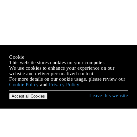
Cookie
This website stores cookies on your computer.
We use cookies to enhance your experience on our
website and deliver personalized content.
For more details on our cookie usage, please review our
Cookie Policy
and
Privacy Policy
Leave this website
Accept all Cookies
जावास्क्रिप्ट के साथ शुरू हो रही है
.postMessage () और MessageEvent
AJAX