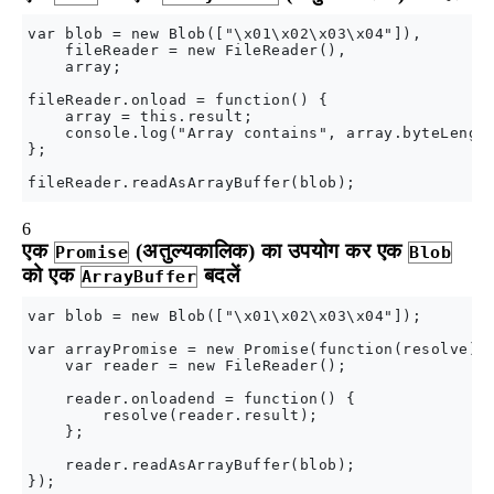
var blob = new Blob(["\x01\x02\x03\x04"]),

    fileReader = new FileReader(),

    array;

fileReader.onload = function() {

    array = this.result;

    console.log("Array contains", array.byteLength
};

6
एक
(अतुल्यकालिक) का उपयोग कर एक
Promise
Blob
को एक
बदलें
ArrayBuffer
var blob = new Blob(["\x01\x02\x03\x04"]);

var arrayPromise = new Promise(function(resolve) {
    var reader = new FileReader();

    reader.onloadend = function() {

        resolve(reader.result);

    };

    reader.readAsArrayBuffer(blob);

});
