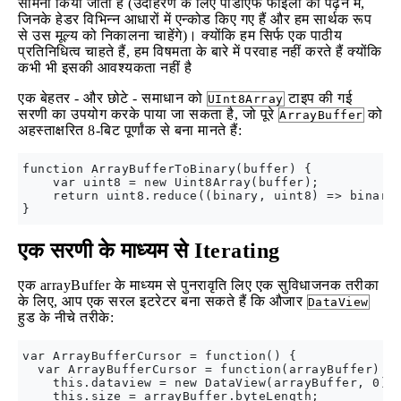
सामना किया जाता है (उदाहरण के लिए पीडीएफ फाइलों को पढ़ने में,
जिनके हेडर विभिन्न आधारों में एन्कोड किए गए हैं और हम सार्थक रूप
से उस मूल्य को निकालना चाहेंगे)। क्योंकि हम सिर्फ एक पाठीय
प्रतिनिधित्व चाहते हैं, हम विषमता के बारे में परवाह नहीं करते हैं क्योंकि
कभी भी इसकी आवश्यकता नहीं है
एक बेहतर - और छोटे - समाधान को
टाइप की गई
UInt8Array
सरणी का उपयोग करके पाया जा सकता है, जो पूरे
को
ArrayBuffer
अहस्ताक्षरित 8-बिट पूर्णांक से बना मानते हैं:
function ArrayBufferToBinary(buffer) {

    var uint8 = new Uint8Array(buffer);

    return uint8.reduce((binary, uint8) => binary 
एक सरणी के माध्यम से Iterating
एक arrayBuffer के माध्यम से पुनरावृति लिए एक सुविधाजनक तरीका
के लिए, आप एक सरल इटरेटर बना सकते हैं कि औजार
DataView
हुड के नीचे तरीके:
var ArrayBufferCursor = function() {

  var ArrayBufferCursor = function(arrayBuffer) {

    this.dataview = new DataView(arrayBuffer, 0);

    this.size = arrayBuffer.byteLength;
