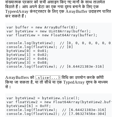
संख्यात्मक प्रकार को सभी असाइन किए गए मानों के साथ तालमेल
बिठाते हैं। आप अपने डेटा का एक नया दृश्य बनाने के लिए एक
TypeedArray कंस्ट्रक्टर के लिए एक ArrayBuffer उदाहरण पारित
कर सकते हैं।
var buffer = new ArrayBuffer(8);

var byteView = new Uint8Array(buffer);

var floatView = new Float64Array(buffer);

console.log(byteView);  // [0, 0, 0, 0, 0, 0, 0, 0
console.log(floatView); // [0]

byteView[0] = 0x01;

byteView[1] = 0x02;

byteView[2] = 0x04;

byteView[3] = 0x08;

ArrayBuffers को
विधि का उपयोग करके कॉपी
.slice(...)
किया जा सकता है, या तो सीधे या एक TypedArray दृश्य के माध्यम
से।
var byteView2 = byteView.slice();

var floatView2 = new Float64Array(byteView2.buffer
byteView2[6] = 0xFF;

console.log(floatView);  // [6.64421383e-316]
