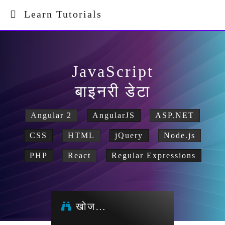
Learn Tutorials
JavaScript
बाइनरी डेटा
Angular 2
AngularJS
ASP.NET
CSS
HTML
jQuery
Node.js
PHP
React
Regular Expressions
खोज…