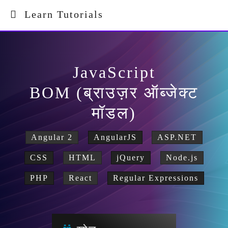
Learn Tutorials
JavaScript
BOM (ब्राउज़र ऑब्जेक्ट
मॉडल)
Angular 2
AngularJS
ASP.NET
CSS
HTML
jQuery
Node.js
PHP
React
Regular Expressions