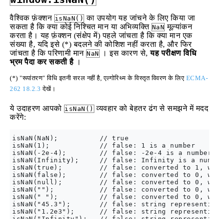
वैश्विक फ़ंक्शन
का उपयोग यह जांचने के लिए किया जा
isNaN()
सकता है कि क्या कोई निश्चित मान या अभिव्यक्ति
मूल्यांकन
NaN
करता है। यह फ़ंक्शन (संक्षेप में) पहले जांचता है कि क्या मान एक
संख्या है, यदि इसे (*) बदलने की कोशिश नहीं करता है, और फिर
जांचता है कि परिणामी मान
। इस कारण से,
यह परीक्षण विधि
NaN
भ्रम पैदा कर सकती है
।
(*) "रूपांतरण" विधि इतनी सरल नहीं है, एल्गोरिथ्म के विस्तृत विवरण के लिए
ECMA-
262 18.2.3
देखें।
ये उदाहरण आपको
व्यवहार को बेहतर ढंग से समझने में मदद
isNaN()
करेंगे:
isNaN(NaN);          // true

isNaN(1);            // false: 1 is a number

isNaN(-2e-4);        // false: -2e-4 is a number (
isNaN(Infinity);     // false: Infinity is a numbe
isNaN(true);         // false: converted to 1, whi
isNaN(false);        // false: converted to 0, whi
isNaN(null);         // false: converted to 0, whi
isNaN("");           // false: converted to 0, whi
isNaN(" ");          // false: converted to 0, whi
isNaN("45.3");       // false: string representing
isNaN("1.2e3");      // false: string representing
isNaN("Infinity");   // false: string representing