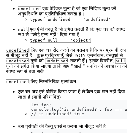
एक वैश्विक मूल्य है जो एक निर्दिष्ट मूल्य की
undefined
अनुपस्थिति का प्रतिनिधित्व करता है।
typeof undefined === 'undefined'
एक ऐसी वस्तु है जो इंगित करती है कि एक चर को स्पष्ट
null
रूप से "कोई मूल्य नहीं" दिया गया है।
typeof null === 'object'
लिए एक चर सेट करने का मतलब है कि चर प्रभावी रूप
undefined
से मौजूद नहीं है। कुछ प्रक्रियाएँ, जैसे JSON क्रमांकन, वस्तुओं से
गुणों को
सकती हैं। इसके विपरीत,
undefined
undefined
null
गुणों को इंगित किया जाएगा ताकि आप "खाली" संपत्ति की अवधारणा को
स्पष्ट रूप से बता सकें।
लिए निम्नलिखित मूल्यांकन:
undefined
एक चर जब इसे घोषित किया जाता है लेकिन एक मान नहीं दिया
जाता है (यानी परिभाषित)
let foo;

console.log('is undefined?', foo === unde
उस प्रॉपर्टी की वैल्यू एक्सेस करना जो मौजूद नहीं है