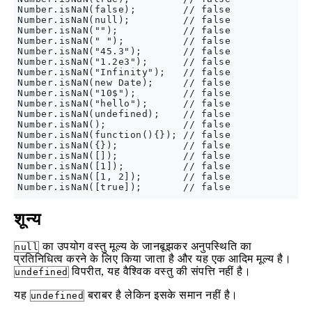
Number.isNaN(false);        // false

Number.isNaN(null);         // false

Number.isNaN("");           // false

Number.isNaN(" ");          // false

Number.isNaN("45.3");       // false

Number.isNaN("1.2e3");      // false

Number.isNaN("Infinity");   // false

Number.isNaN(new Date);     // false

Number.isNaN("10$");        // false

Number.isNaN("hello");      // false

Number.isNaN(undefined);    // false

Number.isNaN();             // false

Number.isNaN(function(){}); // false

Number.isNaN({});           // false

Number.isNaN([]);           // false

Number.isNaN([1]);          // false

Number.isNaN([1, 2]);       // false

शून्य
का उपयोग वस्तु मूल्य के जानबूझकर अनुपस्थिति का
null
प्रतिनिधित्व करने के लिए किया जाता है और यह एक आदिम मूल्य है।
विपरीत, यह वैश्विक वस्तु की संपत्ति नहीं है।
undefined
यह
बराबर है लेकिन इसके समान नहीं है।
undefined