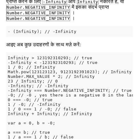
प्राप्त करने के लिए
आप
नकारते हैं, या
-Infinity
Infinity
में इसका संदर्भ प्राप्त
Number.NEGATIVE_INFINITY
।
Number.NEGATIVE_INFINITY
।
Number.NEGATIVE_INFINITY
आइए अब कुछ उदाहरणों के साथ मज़े करें:
Infinity > 123192310293; // true

-Infinity < -123192310293; // true

1 / 0; // Infinity

Math.pow(123123123, 9123192391023); // Infinity

Number.MAX_VALUE * 2; // Infinity

23 / Infinity; // 0

-Infinity; // -Infinity

-Infinity === Number.NEGATIVE_INFINITY; // true

-0; // -0 , yes there is a negative 0 in the langu
0 === -0; // true

1 / -0; // -Infinity

1 / 0 === 1 / -0; // false

Infinity + Infinity; // Infinity

var a = 0, b = -0;

a === b; // true

1 / a === 1 / b; // false
