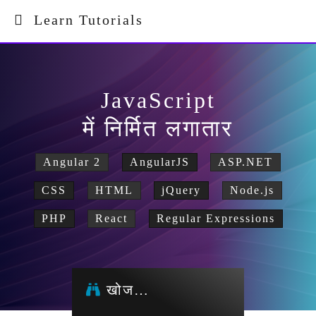
Learn Tutorials
JavaScript
में निर्मित लगातार
Angular 2
AngularJS
ASP.NET
CSS
HTML
jQuery
Node.js
PHP
React
Regular Expressions
खोज…