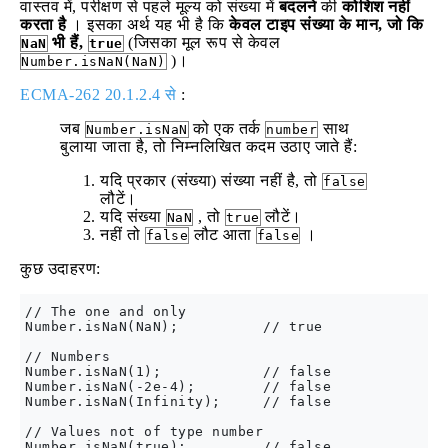
वास्तव में, परीक्षण से पहले मूल्य को संख्या में
बदलने
की
कोशिश नहीं
करता है
। इसका अर्थ यह भी है कि
केवल टाइप संख्या के मान, जो कि
भी हैं,
(जिसका मूल रूप से केवल
NaN
true
)।
Number.isNaN(NaN)
ECMA-262 20.1.2.4 से
:
जब
को एक तर्क
साथ
Number.isNaN
number
बुलाया जाता है, तो निम्नलिखित कदम उठाए जाते हैं:
यदि प्रकार (संख्या) संख्या नहीं है, तो
false
लौटें।
यदि संख्या
, तो
लौटें।
NaN
true
नहीं तो
लौट आता
।
false
false
कुछ उदाहरण:
// The one and only 

Number.isNaN(NaN);          // true

// Numbers

Number.isNaN(1);            // false

Number.isNaN(-2e-4);        // false

Number.isNaN(Infinity);     // false

// Values not of type number

Number.isNaN(true);         // false
