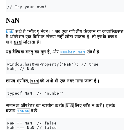
NaN
अर्थ है "नॉट ए नंबर।" जब एक गणितीय फ़ंक्शन या जावास्क्रिप्ट
NaN
में ऑपरेशन एक विशिष्ट संख्या नहीं लौटा सकता है, तो इसके बजाय
मान
लौटाता है।
NaN
यह वैश्विक वस्तु का गुण है, और
संदर्भ है
Number.NaN
window.hasOwnProperty('NaN'); // true

शायद भ्रमित,
को अभी भी एक नंबर माना जाता है।
NaN
समानता ऑपरेटर का उपयोग करके
लिए जाँच न करें। इसके
NaN
बजाय
देखें।
isNaN
NaN == NaN  // false
