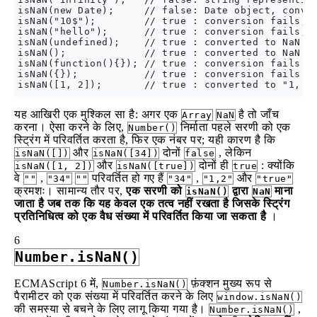
isNaN(new Date);     // false: Date object, conver
isNaN("10$");        // true : conversion fails, t
isNaN("hello");      // true : conversion fails, n
isNaN(undefined);    // true : converted to NaN

isNaN();             // true : converted to NaN (i
isNaN(function(){}); // true : conversion fails

isNaN({});           // true : conversion fails

यह आखिरी एक मुश्किल सा है: अगर एक
है तो जाँच
Array
NaN
करना। ऐसा करने के लिए,
निर्माता पहले सरणी को एक
Number()
स्ट्रिंग में परिवर्तित करता है, फिर एक नंबर पर; यही कारण है कि
और
दोनों
, लेकिन
isNaN([])
isNaN([34])
false
और
दोनों ही
: क्योंकि
isNaN([1, 2])
isNaN([true])
true
वे
,
परिवर्तित हो गए हैं
,
और
""
"34"
""
"34"
"1,2"
"true"
क्रमशः। सामान्य तौर पर,
एक सरणी को
द्वारा
माना
isNaN()
NaN
जाता है जब तक कि यह केवल एक तत्व नहीं रखता है जिसके स्ट्रिंग
प्रतिनिधित्व को एक वैध संख्या में परिवर्तित किया जा सकता है
।
6
Number.isNaN()
ECMAScript 6 में,
फ़ंक्शन मुख्य रूप से
Number.isNaN()
पैरामीटर को एक संख्या में परिवर्तित करने के लिए
window.isNaN()
की समस्या से बचने के लिए लागू किया गया है।
,
Number.isNaN()