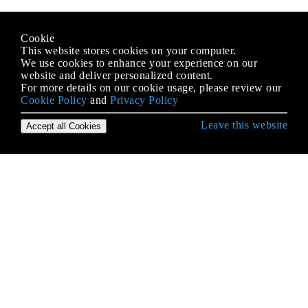
Cookie
This website stores cookies on your computer.
We use cookies to enhance your experience on our
website and deliver personalized content.
For more details on our cookie usage, please review our
Cookie Policy
and
Privacy Policy
Leave this website
Accept all Cookies
जावास्क्रिप्ट के साथ शुरू हो रही है
.postMessage () और MessageEvent
AJAX
Arrays
Async इटरेटर
Async कॉलबैक फ़ंक्शन के अंदर पुनरावृत्त को उपयोग करने
योग्य कैसे बनाया जाए
Async फ़ंक्शन (Async / प्रतीक्षा)