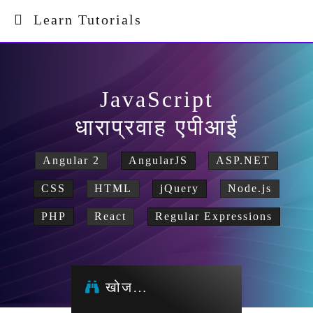
Learn Tutorials
JavaScript
धाराप्रवाह एपीआई
Angular 2
AngularJS
ASP.NET
CSS
HTML
jQuery
Node.js
PHP
React
Regular Expressions
खोज…