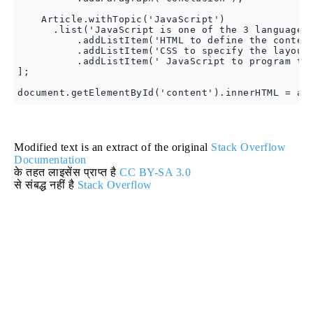
    Article.withTopic('JavaScript')

      .list('JavaScript is one of the 3 languages 
          .addListItem('HTML to define the content
          .addListItem('CSS to specify the layout 
          .addListItem(' JavaScript to program the
];

Modified text is an extract of the original
Stack Overflow
Documentation
के तहत लाइसेंस प्राप्त है
CC BY-SA 3.0
से संबद्ध नहीं है
Stack Overflow