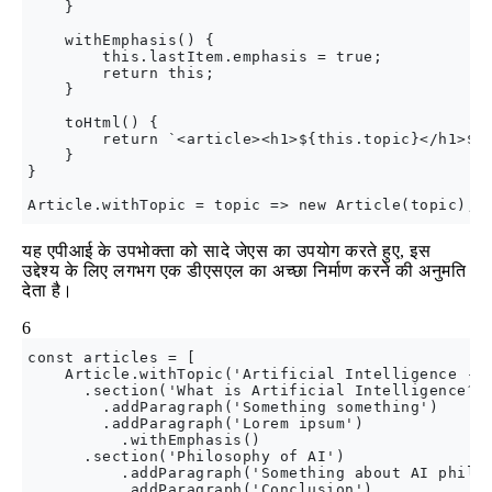
    }

    withEmphasis() {

        this.lastItem.emphasis = true;

        return this;

    }

    toHtml() {

        return `<article><h1>${this.topic}</h1>${t
    }

}

यह एपीआई के उपभोक्ता को सादे जेएस का उपयोग करते हुए, इस
उद्देश्य के लिए लगभग एक डीएसएल का अच्छा निर्माण करने की अनुमति
देता है।
6
const articles = [

    Article.withTopic('Artificial Intelligence - O
      .section('What is Artificial Intelligence?')
        .addParagraph('Something something')

        .addParagraph('Lorem ipsum')

          .withEmphasis()

      .section('Philosophy of AI')

          .addParagraph('Something about AI philos
          .addParagraph('Conclusion'),
