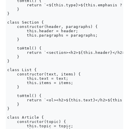
    toHtml() {

        return `<${this.type}>${this.emphasis ? '<
    }

}

class Section {

    constructor(header, paragraphs) {

        this.header = header;

        this.paragraphs = paragraphs;

    }

    toHtml() {

        return `<section><h2>${this.header}</h2>${
    }

}

class List {

    constructor(text, items) {

        this.text = text;

        this.items = items;

    }

    toHtml() {

        return `<ol><h2>${this.text}</h2>${this.it
    }

}

class Article {

    constructor(topic) {

        this.topic = topic;
