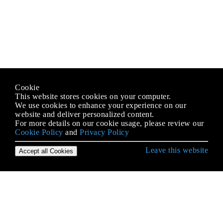
Cookie
This website stores cookies on your computer.
We use cookies to enhance your experience on our
website and deliver personalized content.
For more details on our cookie usage, please review our
Cookie Policy
and
Privacy Policy
Leave this website
Accept all Cookies
जावास्क्रिप्ट के साथ शुरू हो रही है
.postMessage () और MessageEvent
AJAX
Arrays