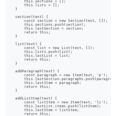
        this.sections = [];

        this.lists = [];

    }

    section(text) {

        const section = new Section(text, []);

        this.sections.push(section);

        this.lastSection = section;

        return this;

    }

    list(text) {

        const list = new List(text, []);

        this.lists.push(list);

        this.lastList = list;

        return this;

    }

    addParagraph(text) {

        const paragraph = new Item(text, 'p');

        this.lastSection.paragraphs.push(paragraph
        this.lastItem = paragraph;

        return this;

    }

    addListItem(text) {

        const listItem = new Item(text, 'li');

        this.lastList.items.push(listItem);

        this.lastItem = listItem;

        return this;
