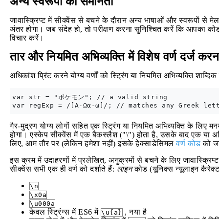
अन्य स्वरूपों की समानता
जावास्क्रिप्ट में सीक्वेंस से बचने के दौरान अन्य भाषाओं और स्वरूपों से
अंतर होगा। जब संदेह हो, तो परीक्षण करना सुनिश्चित करें कि आपका कोड अ
विचार करें।
तार और नियमित अभिव्यक्ति में विशेष वर्ण दर्ज करन
अधिकांश प्रिंट करने योग्य वर्णों को स्ट्रिंग या नियमित अभिव्यक्ति शाब्दिक 
var str = "ポケモン"; // a valid string

गैर-मुद्रण योग्य लोगों सहित एक स्ट्रिंग या नियमित अभिव्यक्ति के लिए मन
होगा। एस्केप सीक्वेंस में एक बैकस्लैश ("\") होता है, उसके बाद एक या अ
लिए, आम तौर पर (लेकिन हमेशा नहीं) इसके हेक्साडेसिमल
वर्ण कोड
को जा
इस क्रम में उदाहरणों में प्रलेखित, अनुक्रमों से बचने के लिए जावास्क
सीक्वेंस सभी एक ही वर्ण को दर्शाते हैं:
लाइन
कोड (यूनिक्स न्यूलाइन कैरेक
\n
\x0a
\u000a
केवल स्ट्रिंग्स में ES6 में
, नया है
\u{a}