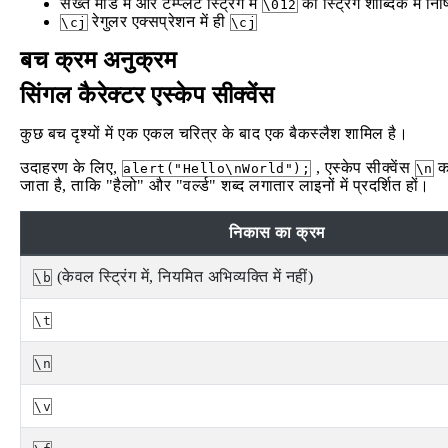
सख्त मोड में और टेम्प्लेट स्ट्रिंग में
को स्ट्रिंग शाब्दिक में निषि
\012
रेगुलर एक्सप्रेशन में ही
\cj
\cj
बच क्रम अनुक्रम
सिंगल कैरेक्टर एस्केप सीक्वेंस
कुछ बच दृश्यों में एक एकल चरित्र के बाद एक बैकस्लैश शामिल है।
उदाहरण के लिए,
, एस्केप सीक्वेंस
का
alert("Hello\nWorld");
\n
जाता है, ताकि "हैलो" और "वर्ल्ड" शब्द लगातार लाइनों में प्रदर्शित हों।
निकास का क्रम
(केवल स्ट्रिंग में, नियमित अभिव्यक्ति में नहीं)
\b
\t
\n
\v