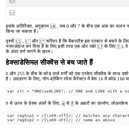
\f
\r
इसके अतिरिक्त, अनुक्रम
, जब 0 और 7 के बीच एक अंक का पालन नही
\0
किया जा सकता है।
दृश्यों
,
और
चरित्र है कि बैकस्लैश इस प्रकार से बचने के लिए 
\\
\'
\"
नजरअंदाज कर दिया है के लिए इसी तरह एक ओर जहां
के लिए
), वे
\?
?
के अंदर वर्ण भागने के क्रम।
हेक्साडेसिमल सीक्वेंस से बच जाते हैं
0 और 255 के बीच के कोड वाले वर्णों को एक एस्केप सीक्वेंस के साथ दर्श
है। उदाहरण के लिए, नॉन-ब्रेकिंग स्पेस कैरेक्टर में बेस 16 में कोड 16
9 से ऊपर के हेक्स अंकों के लिए,
से
के अक्षरों का उपयोग, लोअरकेस 
a
f
var regExp1 = /[\x00-xff]/; // matches any charact