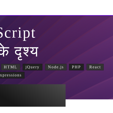
Script
के दृश्य
HTML
jQuery
Node.js
PHP
React
xpressions