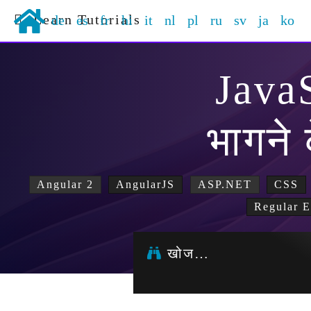
Learn Tutorials
de
es
fr
hi
it
nl
pl
ru
sv
ja
ko
Java
भागने 
Angular 2
AngularJS
ASP.NET
CSS
Regular E
खोज…