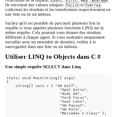
l'exécution de la requête,
,
,
,
.
Count
First
Max
Average
Ils renvoient des valeurs uniques.
et
ToList
ToArray
collectent les résultats et les transforment respectivement en
une liste ou en un tableau.
Sachez qu'il est possible de parcourir plusieurs fois la
requête si vous appelez plusieurs fonctions LINQ sur la
même requête. Cela pourrait vous donner des résultats
différents à chaque appel. Si vous souhaitez uniquement
travailler avec un ensemble de données, veillez à le
sauvegarder dans une liste ou un tableau.
Utiliser LINQ to Objects dans C #
Une simple requête SELECT dans Linq
static void Main(string[] args)

{

    string[] cars = { "VW Golf", 

                        "Opel Astra", 

                        "Audi A4", 

                        "Ford Focus", 

                        "Seat Leon", 

                        "VW Passat", 

                        "VW Polo", 

                        "Mercedes C-Class" };
