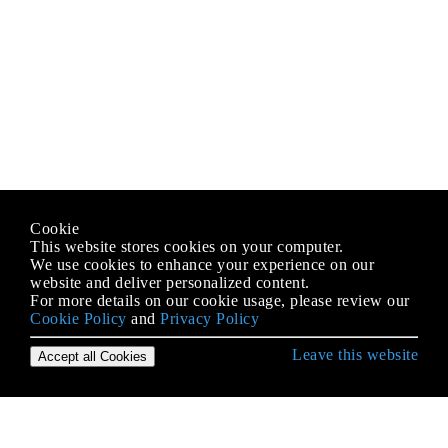
Cookie
This website stores cookies on your computer.
We use cookies to enhance your experience on our
website and deliver personalized content.
For more details on our cookie usage, please review our
Cookie Policy
and
Privacy Policy
Leave this website
Accept all Cookies
Démarrer avec le langage C #
Accéder au dossier partagé du réseau avec le nom
d'utilisateur et le mot de passe