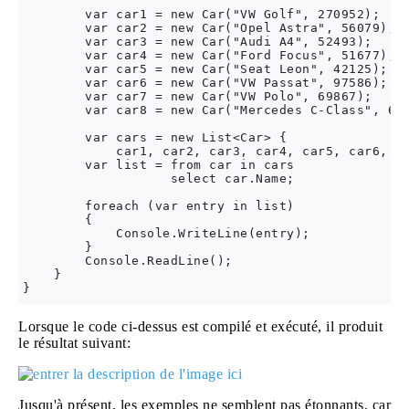
        var car1 = new Car("VW Golf", 270952);

        var car2 = new Car("Opel Astra", 56079);

        var car3 = new Car("Audi A4", 52493);

        var car4 = new Car("Ford Focus", 51677);

        var car5 = new Car("Seat Leon", 42125);

        var car6 = new Car("VW Passat", 97586);

        var car7 = new Car("VW Polo", 69867);

        var car8 = new Car("Mercedes C-Class", 675
        var cars = new List<Car> { 

            car1, car2, car3, car4, car5, car6, ca
        var list = from car in cars

                   select car.Name;

        foreach (var entry in list)

        {

            Console.WriteLine(entry);

        }

        Console.ReadLine();

    }

Lorsque le code ci-dessus est compilé et exécuté, il produit
le résultat suivant:
Jusqu'à présent, les exemples ne semblent pas étonnants, car