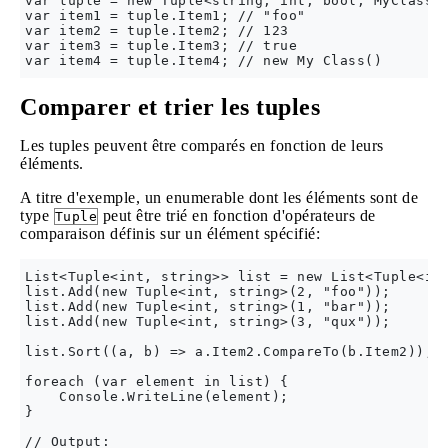
var tuple = new Tuple<string, int, bool, MyClass>(
var item1 = tuple.Item1; // "foo"

var item2 = tuple.Item2; // 123

var item3 = tuple.Item3; // true

Comparer et trier les tuples
Les tuples peuvent être comparés en fonction de leurs
éléments.
A titre d'exemple, un enumerable dont les éléments sont de
type
peut être trié en fonction d'opérateurs de
Tuple
comparaison définis sur un élément spécifié:
List<Tuple<int, string>> list = new List<Tuple<int
list.Add(new Tuple<int, string>(2, "foo"));

list.Add(new Tuple<int, string>(1, "bar"));

list.Add(new Tuple<int, string>(3, "qux"));

list.Sort((a, b) => a.Item2.CompareTo(b.Item2)); /
foreach (var element in list) {

    Console.WriteLine(element);

}

// Output:
