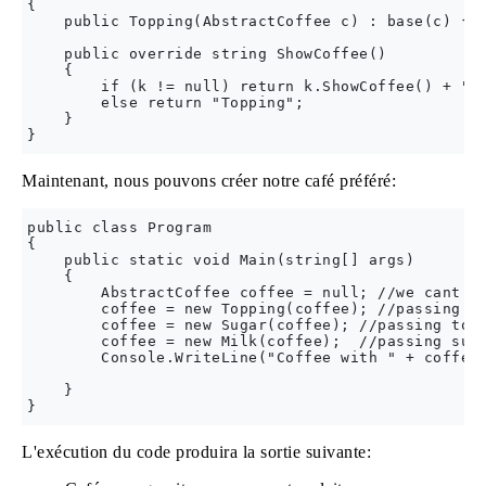
{

    public Topping(AbstractCoffee c) : base(c) { }
    public override string ShowCoffee()

    {

        if (k != null) return k.ShowCoffee() + " w
        else return "Topping";

    }

Maintenant, nous pouvons créer notre café préféré:
public class Program

{

    public static void Main(string[] args)

    {

        AbstractCoffee coffee = null; //we cant cr
        coffee = new Topping(coffee); //passing nu
        coffee = new Sugar(coffee); //passing topp
        coffee = new Milk(coffee);  //passing suga
        Console.WriteLine("Coffee with " + coffee.
    }

L'exécution du code produira la sortie suivante: