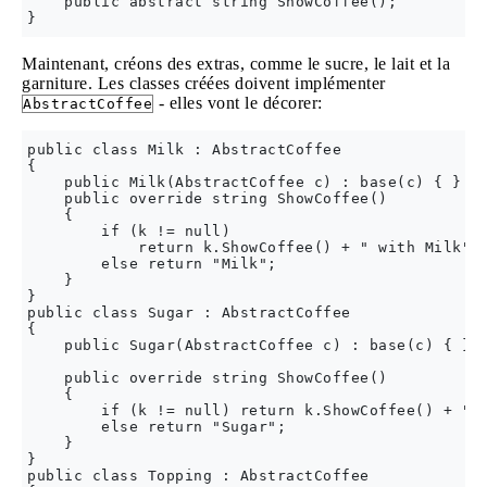
    public abstract string ShowCoffee();

Maintenant, créons des extras, comme le sucre, le lait et la
garniture. Les classes créées doivent implémenter
- elles vont le décorer:
AbstractCoffee
public class Milk : AbstractCoffee

{

    public Milk(AbstractCoffee c) : base(c) { }

    public override string ShowCoffee()

    {

        if (k != null)

            return k.ShowCoffee() + " with Milk";

        else return "Milk";

    }

}

public class Sugar : AbstractCoffee

{

    public Sugar(AbstractCoffee c) : base(c) { }

    public override string ShowCoffee()

    {

        if (k != null) return k.ShowCoffee() + " w
        else return "Sugar";

    }

}

public class Topping : AbstractCoffee
