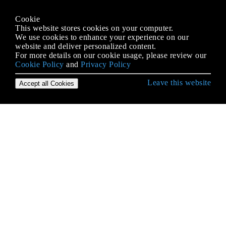
Cookie
This website stores cookies on your computer.
We use cookies to enhance your experience on our
website and deliver personalized content.
For more details on our cookie usage, please review our
Cookie Policy
and
Privacy Policy
Leave this website
Accept all Cookies
Démarrer avec le langage C #
Accéder au dossier partagé du réseau avec le nom
d'utilisateur et le mot de passe
Accéder aux bases de données
Alias ​​de types intégrés
Analyse de regex
Annotation des données
Arbres d'expression