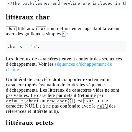
littéraux char
littéraux
sont définis en encapsulant la valeur
char
char
avec des guillemets simples
:
'
Les littéraux de caractères peuvent contenir des séquences
d'échappement. Voir les
séquences d'échappement de
chaîne
Un littéral de caractère doit comporter exactement un
caractère (après évaluation de toutes les séquences
d'échappement). Les littéraux de caractères vides ne sont
pas valides. Le caractère par défaut (retourné par
ou
) est
, ou le
default(char)
new char()
'\0'
caractère NULL ( à ne pas confondre avec le
des
null
références et littérale null).
littéraux octets