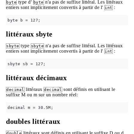
type d'
n'a pas de suffixe littéral. Les littéraux
byte
byte
entiers sont implicitement convertis à partir de l'
:
int
littéraux sbyte
type
n'a pas de suffixe littéral. Les littéraux
sbyte
sbyte
entiers sont implicitement convertis à partir de l'
:
int
littéraux décimaux
littéraux
sont définis en utilisant le
decimal
decimal
suffixe M ou m sur un nombre réel:
doubles littéraux
littéraux sont définis en utilisant le suffixe D ou d,
double