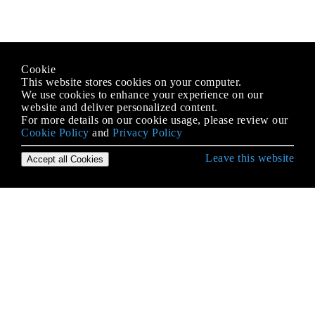
Cookie
This website stores cookies on your computer.
We use cookies to enhance your experience on our
website and deliver personalized content.
For more details on our cookie usage, please review our
Cookie Policy
and
Privacy Policy
Leave this website
Accept all Cookies
Démarrer avec le langage C #
Accéder au dossier partagé du réseau avec le nom
d'utilisateur et le mot de passe
Accéder aux bases de données
Alias ​​de types intégrés
Analyse de regex
Annotation des données