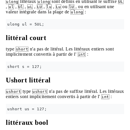
littéraux
sont définis en utilisant le suffixe
ulong
ulong
UL
,
,
,
,
,
,
ou
, ou en utilisant une
ul
Ul
uL
LU
lu
Lu
lU
valeur intégrale dans la plage de
:
ulong
littéral court
type
n'a pas de littéral. Les littéraux entiers sont
short
implicitement convertis à partir de l'
:
int
Ushort littéral
type
n'a pas de suffixe littéral. Les littéraux
ushort
ushort
entiers sont implicitement convertis à partir de l'
:
int
littéraux bool