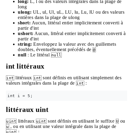
long:
L, l ou des valeurs intégrales dans la plage de
long
ulong:
UL, ul, Ul, uL, LU, lu, Lu, lU ou des valeurs
entières dans la plage de ulong
short:
Aucun, littéral entier implicitement converti à
partir d'int
ushort:
Aucun, littéral entier implicitement converti à
partir d'int
string:
Enveloppez la valeur avec des guillemets
doubles, éventuellement précédés de
@
null
: Le littéral
null
int littéraux
littéraux
sont définis en utilisant simplement des
int
int
valeurs intégrales dans la plage de
:
int
littéraux uint
littéraux
sont définis en utilisant le suffixe
ou
uint
uint
U
, ou en utilisant une valeur intégrale dans la plage de
u
:
uint