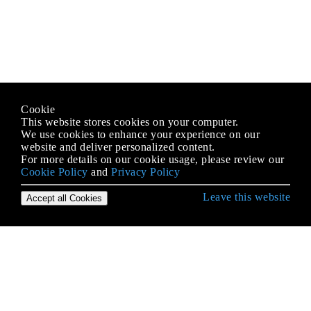
Cookie
This website stores cookies on your computer.
We use cookies to enhance your experience on our
website and deliver personalized content.
For more details on our cookie usage, please review our
Cookie Policy
and
Privacy Policy
Leave this website
Accept all Cookies
Démarrer avec le langage C #
Accéder au dossier partagé du réseau avec le nom
d'utilisateur et le mot de passe
Accéder aux bases de données
Alias ​​de types intégrés