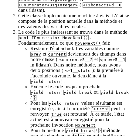
(
IEnumerator<BigInteger>
<Fibonacci>d__0
dans ildasm).
Cette classe implémente une machine à états. L'état se
compose de la position actuelle dans la méthode et
des valeurs des variables locales.
Le code le plus intéressant se trouve dans la méthode
.
bool IEnumerator.MoveNext()
Fondamentalement, ce que
fait:
MoveNext()
Restaure l'état actuel. Les variables comme
et
deviennent des champs dans
prev
current
notre classe (
et
<current>5__2
<prev>5__1
in ildasm). Dans notre méthode, nous avons
deux positions (
): la première à
<>1__state
l'accolade ouvrante, la deuxième à la
.
yield return
Exécute le code jusqu'au prochain
ou
yield return
yield break
yield break
/
.
}
Pour les
valeur résultante est
yield return
enregistrée, ainsi la propriété
peut la
Current
renvoyer.
est retourné. À ce stade, l'état
true
actuel est à nouveau enregistré pour la
prochaine invocation
.
MoveNext
Pour la méthode
/
méthode
yield break
}
renvoie simplement
ce qui signifie que