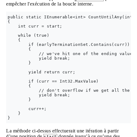
empêcher l'exécution de la boucle interne.
public static IEnumerable<int> CountUntilAny(int s
{

    int curr = start;

    while (true)

    {

        if (earlyTerminationSet.Contains(curr))

        {

            // we've hit one of the ending values

            yield break;

        }

        yield return curr;

        if (curr == Int32.MaxValue)

        {

            // don't overflow if we get all the wa
            yield break;

        }

        curr++;

    }

La méthode ci-dessus effectuerait une itération à partir
d’une position de
donnée jusqu’à ce qu’une des
start