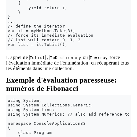
    {

        yield return i;

    }

}

...

// define the iterator

var it = myMethod.Take(3);

// force its immediate evaluation

// list will contain 0, 1, 2

L'appel de
,
ou
force
ToList
ToDictionary
ToArray
l'évaluation immédiate de l'énumération, en récupérant tous
les éléments dans une collection.
Exemple d'évaluation paresseuse:
numéros de Fibonacci
using System;

using System.Collections.Generic;

using System.Linq;

using System.Numerics; // also add reference to Sy
namespace ConsoleApplication33

{

    class Program
