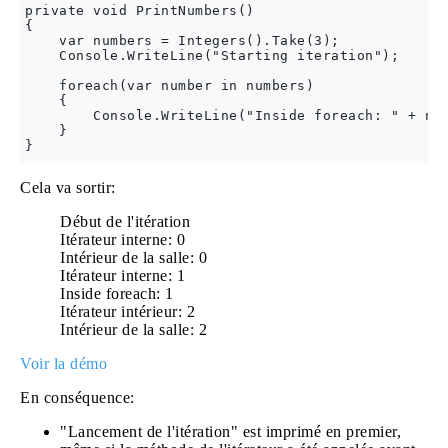
private void PrintNumbers()

{

    var numbers = Integers().Take(3);

    Console.WriteLine("Starting iteration");

    foreach(var number in numbers)

    {

        Console.WriteLine("Inside foreach: " + num
    }

Cela va sortir:
Début de l'itération
Itérateur interne: 0
Intérieur de la salle: 0
Itérateur interne: 1
Inside foreach: 1
Itérateur intérieur: 2
Intérieur de la salle: 2
Voir la démo
En conséquence:
"Lancement de l'itération" est imprimé en premier,