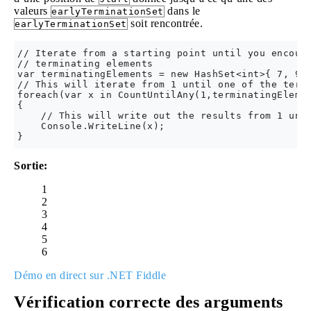
valeurs
dans le
earlyTerminationSet
soit rencontrée.
earlyTerminationSet
// Iterate from a starting point until you encount
// terminating elements

var terminatingElements = new HashSet<int>{ 7, 9, 
// This will iterate from 1 until one of the termi
foreach(var x in CountUntilAny(1,terminatingElemen
{

    // This will write out the results from 1 unti
    Console.WriteLine(x);

Sortie:
1
2
3
4
5
6
Démo en direct sur .NET Fiddle
Vérification correcte des arguments