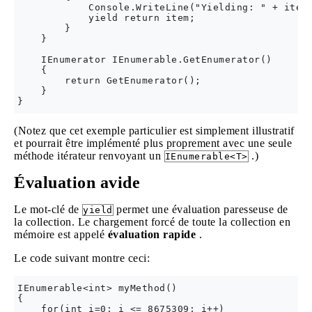
            Console.WriteLine("Yielding: " + item)
            yield return item;

        }

    }

    IEnumerator IEnumerable.GetEnumerator()

    {

        return GetEnumerator();

    }

(Notez que cet exemple particulier est simplement illustratif
et pourrait être implémenté plus proprement avec une seule
méthode itérateur renvoyant un
.)
IEnumerable<T>
Évaluation avide
Le mot-clé de
permet une évaluation paresseuse de
yield
la collection. Le chargement forcé de toute la collection en
mémoire est appelé
évaluation rapide
.
Le code suivant montre ceci:
IEnumerable<int> myMethod()

{

    for(int i=0; i <= 8675309; i++)
