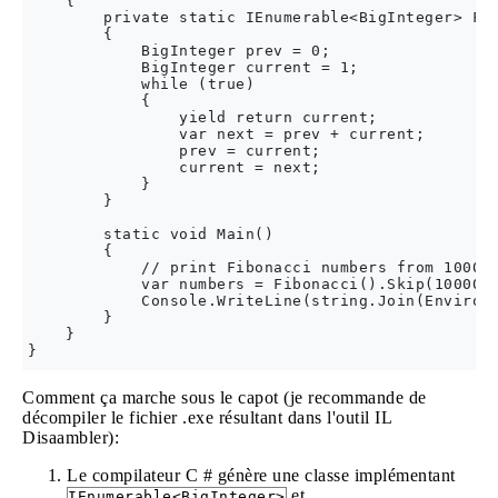
    {

        private static IEnumerable<BigInteger> Fib
        {

            BigInteger prev = 0;

            BigInteger current = 1;

            while (true)

            {

                yield return current;

                var next = prev + current;

                prev = current;

                current = next;

            }

        }

        static void Main()

        {

            // print Fibonacci numbers from 10001 
            var numbers = Fibonacci().Skip(10000).
            Console.WriteLine(string.Join(Environm
        }

    }

Comment ça marche sous le capot (je recommande de
décompiler le fichier .exe résultant dans l'outil IL
Disaambler):
Le compilateur C # génère une classe implémentant
et
IEnumerable<BigInteger>