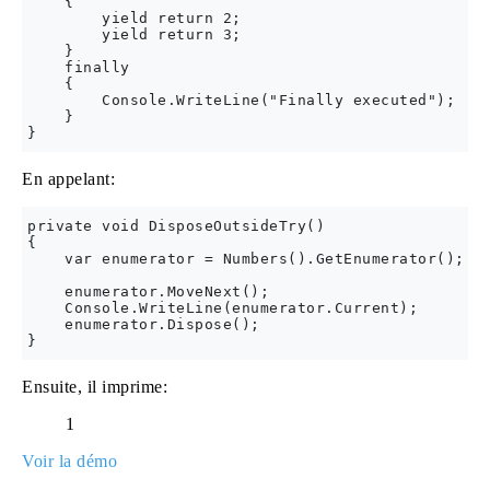
    {

        yield return 2;

        yield return 3;

    }

    finally

    {

        Console.WriteLine("Finally executed");

    }

En appelant:
private void DisposeOutsideTry()

{

    var enumerator = Numbers().GetEnumerator();

    enumerator.MoveNext();

    Console.WriteLine(enumerator.Current);

    enumerator.Dispose();

Ensuite, il imprime:
1
Voir la démo