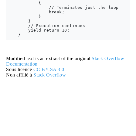
            {

                // Terminates just the loop

                break;

            }

        }

        // Execution continues

        yield return 10;

Modified text is an extract of the original
Stack Overflow
Documentation
Sous licence
CC BY-SA 3.0
Non affilié à
Stack Overflow