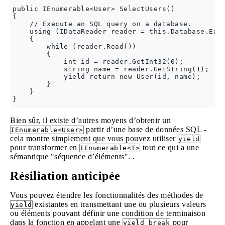
public IEnumerable<User> SelectUsers()

{

    // Execute an SQL query on a database.

    using (IDataReader reader = this.Database.Exec
    {

        while (reader.Read())

        {

            int id = reader.GetInt32(0);

            string name = reader.GetString(1);

            yield return new User(id, name);

        }

    }

Bien sûr, il existe d’autres moyens d’obtenir un
partir d’une base de données SQL -
IEnumerable<User>
cela montre simplement que vous pouvez utiliser
yield
pour transformer en
tout ce qui a une
IEnumerable<T>
sémantique "séquence d’éléments". .
Résiliation anticipée
Vous pouvez étendre les fonctionnalités des méthodes de
existantes en transmettant une ou plusieurs valeurs
yield
ou éléments pouvant définir une condition de terminaison
dans la fonction en appelant une
pour
yield break