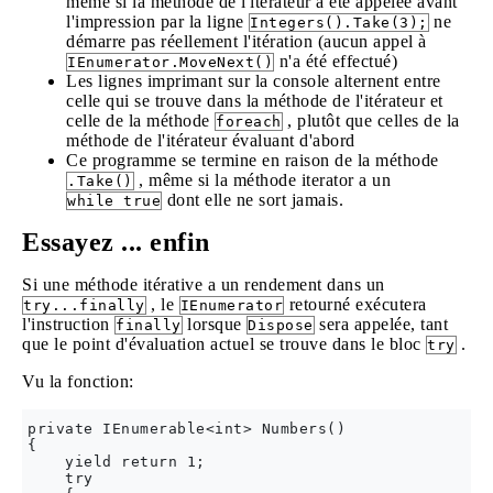
même si la méthode de l'itérateur a été appelée avant
l'impression par la ligne
ne
Integers().Take(3);
démarre pas réellement l'itération (aucun appel à
n'a été effectué)
IEnumerator.MoveNext()
Les lignes imprimant sur la console alternent entre
celle qui se trouve dans la méthode de l'itérateur et
celle de la méthode
, plutôt que celles de la
foreach
méthode de l'itérateur évaluant d'abord
Ce programme se termine en raison de la méthode
, même si la méthode iterator a un
.Take()
dont elle ne sort jamais.
while true
Essayez ... enfin
Si une méthode itérative a un rendement dans un
, le
retourné exécutera
try...finally
IEnumerator
l'instruction
lorsque
sera appelée, tant
finally
Dispose
que le point d'évaluation actuel se trouve dans le bloc
.
try
Vu la fonction:
private IEnumerable<int> Numbers()

{

    yield return 1;

    try
