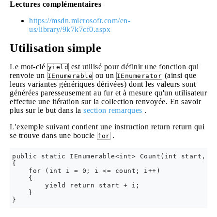
Lectures complémentaires
https://msdn.microsoft.com/en-
us/library/9k7k7cf0.aspx
Utilisation simple
Le mot-clé
est utilisé pour définir une fonction qui
yield
renvoie un
ou un
(ainsi que
IEnumerable
IEnumerator
leurs variantes génériques dérivées) dont les valeurs sont
générées paresseusement au fur et à mesure qu'un utilisateur
effectue une itération sur la collection renvoyée. En savoir
plus sur le but dans la
section remarques
.
L'exemple suivant contient une instruction return return qui
se trouve dans une boucle
.
for
public static IEnumerable<int> Count(int start, in
{

    for (int i = 0; i <= count; i++)

    {

        yield return start + i;

    }
