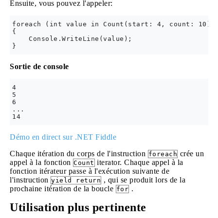
Ensuite, vous pouvez l'appeler:
foreach (int value in Count(start: 4, count: 10))

{

    Console.WriteLine(value);

Sortie de console
4

5

6

...

Démo en direct sur .NET Fiddle
Chaque itération du corps de l'instruction
crée un
foreach
appel à la fonction
iterator. Chaque appel à la
Count
fonction itérateur passe à l'exécution suivante de
l'instruction
, qui se produit lors de la
yield return
prochaine itération de la boucle
.
for
Utilisation plus pertinente