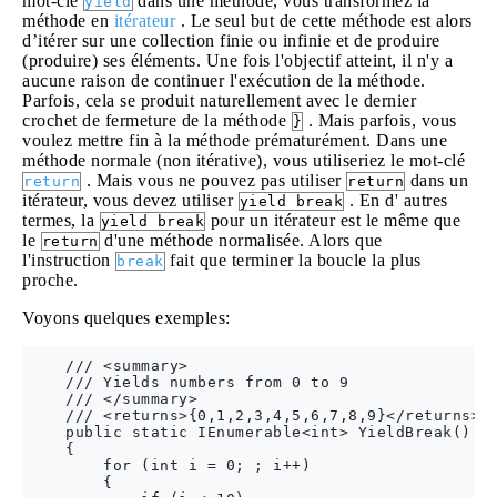
mot-clé
dans une méthode, vous transformez la
yield
méthode en
itérateur
. Le seul but de cette méthode est alors
d’itérer sur une collection finie ou infinie et de produire
(produire) ses éléments. Une fois l'objectif atteint, il n'y a
aucune raison de continuer l'exécution de la méthode.
Parfois, cela se produit naturellement avec le dernier
crochet de fermeture de la méthode
. Mais parfois, vous
}
voulez mettre fin à la méthode prématurément. Dans une
méthode normale (non itérative), vous utiliseriez le mot-clé
. Mais vous ne pouvez pas utiliser
dans un
return
return
itérateur, vous devez utiliser
. En d' autres
yield break
termes, la
pour un itérateur est le même que
yield break
le
d'une méthode normalisée. Alors que
return
l'instruction
fait que terminer la boucle la plus
break
proche.
Voyons quelques exemples:
    /// <summary>

    /// Yields numbers from 0 to 9

    /// </summary>

    /// <returns>{0,1,2,3,4,5,6,7,8,9}</returns>

    public static IEnumerable<int> YieldBreak()

    {

        for (int i = 0; ; i++)

        {
