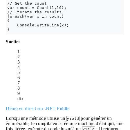
// Get the count

var count = Count(1,10);

// Iterate the results

foreach(var x in count)

{

    Console.WriteLine(x);

Sortie:
1
2
3
4
5
6
7
8
9
dix
Démo en direct sur .NET Fiddle
Lorsqu'une méthode utilise un
pour générer un
yield
énumérable, le compilateur crée une machine d'état qui, une
fois itérée, exécute du code jusqu'à un
. Il retourne
yield