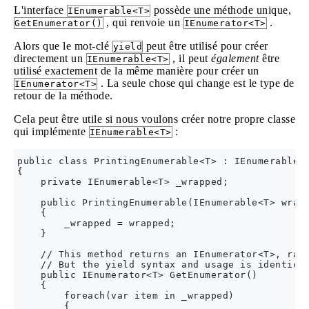
L'interface
possède une méthode unique,
IEnumerable<T>
, qui renvoie un
.
GetEnumerator()
IEnumerator<T>
Alors que le mot-clé
peut être utilisé pour créer
yield
directement un
, il peut
également
être
IEnumerable<T>
utilisé exactement de la même manière pour créer un
. La seule chose qui change est le type de
IEnumerator<T>
retour de la méthode.
Cela peut être utile si nous voulons créer notre propre classe
qui implémente
:
IEnumerable<T>
public class PrintingEnumerable<T> : IEnumerable<T
{

    private IEnumerable<T> _wrapped;

    public PrintingEnumerable(IEnumerable<T> wrapp
    {

        _wrapped = wrapped;

    }

    // This method returns an IEnumerator<T>, rath
    // But the yield syntax and usage is identical
    public IEnumerator<T> GetEnumerator()

    {

        foreach(var item in _wrapped)

        {
