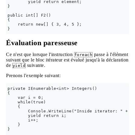
        yield return element;

}

public int[] F2()

{

    return new[] { 3, 4, 5 };

Évaluation paresseuse
Ce n'est que lorsque l'instruction
passe à l'élément
foreach
suivant que le bloc itérateur est évalué jusqu'à la déclaration
de
suivante.
yield
Prenons l'exemple suivant:
private IEnumerable<int> Integers()

{

    var i = 0;

    while(true)

    {

        Console.WriteLine("Inside iterator: " + i)
        yield return i;

        i++;

    }

}
