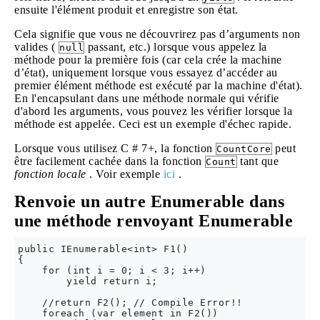
ensuite l'élément produit et enregistre son état.
Cela signifie que vous ne découvrirez pas d’arguments non
valides (
passant, etc.) lorsque vous appelez la
null
méthode pour la première fois (car cela crée la machine
d’état), uniquement lorsque vous essayez d’accéder au
premier élément méthode est exécuté par la machine d'état).
En l'encapsulant dans une méthode normale qui vérifie
d'abord les arguments, vous pouvez les vérifier lorsque la
méthode est appelée. Ceci est un exemple d'échec rapide.
Lorsque vous utilisez C # 7+, la fonction
peut
CountCore
être facilement cachée dans la fonction
tant que
Count
fonction locale
. Voir exemple
ici
.
Renvoie un autre Enumerable dans
une méthode renvoyant Enumerable
public IEnumerable<int> F1()

{

    for (int i = 0; i < 3; i++)

        yield return i;

    //return F2(); // Compile Error!!

    foreach (var element in F2())
