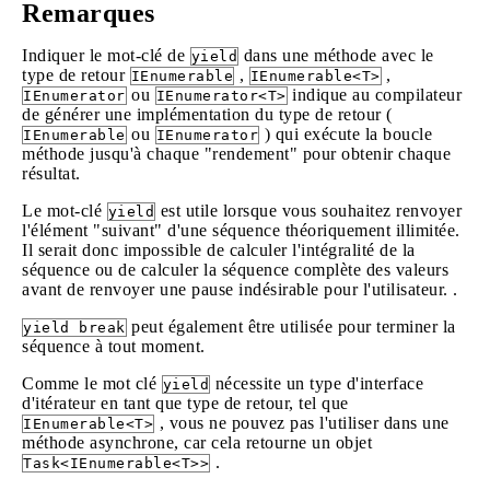
Remarques
Indiquer le mot-clé de
dans une méthode avec le
yield
type de retour
,
,
IEnumerable
IEnumerable<T>
ou
indique au compilateur
IEnumerator
IEnumerator<T>
de générer une implémentation du type de retour (
ou
) qui exécute la boucle
IEnumerable
IEnumerator
méthode jusqu'à chaque "rendement" pour obtenir chaque
résultat.
Le mot-clé
est utile lorsque vous souhaitez renvoyer
yield
l'élément "suivant" d'une séquence théoriquement illimitée.
Il serait donc impossible de calculer l'intégralité de la
séquence ou de calculer la séquence complète des valeurs
avant de renvoyer une pause indésirable pour l'utilisateur. .
peut également être utilisée pour terminer la
yield break
séquence à tout moment.
Comme le mot clé
nécessite un type d'interface
yield
d'itérateur en tant que type de retour, tel que
, vous ne pouvez pas l'utiliser dans une
IEnumerable<T>
méthode asynchrone, car cela retourne un objet
.
Task<IEnumerable<T>>