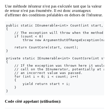
Une méthode itérateur n'est pas exécutée tant que la valeur
de retour n'est pas énumérée. Il est donc avantageux
d'affirmer des conditions préalables en dehors de l'itérateur.
public static IEnumerable<int> Count(int start, in
{

    // The exception will throw when the method is
    if (count < 0)

        throw new ArgumentOutOfRangeException(name
    return CountCore(start, count);

}

private static IEnumerable<int> CountCore(int star
{

    // If the exception was thrown here it would b
    // call on the IEnumerator, potentially at a p
    // an incorrect value was passed.

    for (int i = 0; i < count; i++)

    {

        yield return start + i;

    }

Code côté appelant (utilisation):