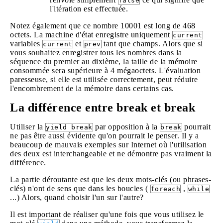
false
l'itération est effectuée.
Notez également que ce nombre 10001 est long de 468
octets. La machine d'état enregistre uniquement
current
variables
et
tant que champs. Alors que si
current
prev
vous souhaitez enregistrer tous les nombres dans la
séquence du premier au dixième, la taille de la mémoire
consommée sera supérieure à 4 mégaoctets. L'évaluation
paresseuse, si elle est utilisée correctement, peut réduire
l'encombrement de la mémoire dans certains cas.
La différence entre break et break
Utiliser la
par opposition à la
pourrait
yield break
break
ne pas être aussi évidente qu'on pourrait le penser. Il y a
beaucoup de mauvais exemples sur Internet où l'utilisation
des deux est interchangeable et ne démontre pas vraiment la
différence.
La partie déroutante est que les deux mots-clés (ou phrases-
clés) n'ont de sens que dans les boucles (
,
foreach
while
...) Alors, quand choisir l'un sur l'autre?
Il est important de réaliser qu'une fois que vous utilisez le