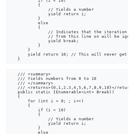
            if (i < 10)

            {

                // Yields a number

                yield return i;

            }

            else

            {

                // Indicates that the iteration ha
                // from this line on will be ignor
                yield break;

            }

        }

        yield return 10; // This will never get ex
    /// <summary>

    /// Yields numbers from 0 to 10

    /// </summary>

    /// <returns>{0,1,2,3,4,5,6,7,8,9,10}</returns
    public static IEnumerable<int> Break()

    {

        for (int i = 0; ; i++)

        {

            if (i < 10)

            {

                // Yields a number

                yield return i;

            }

            else
