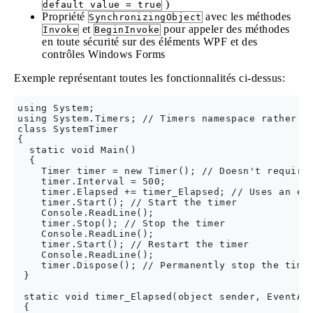
)
default value = true
Propriété
avec les méthodes
SynchronizingObject
et
pour appeler des méthodes
Invoke
BeginInvoke
en toute sécurité sur des éléments WPF et des
contrôles Windows Forms
Exemple représentant toutes les fonctionnalités ci-dessus:
using System;

using System.Timers; // Timers namespace rather th
class SystemTimer

{

  static void Main()

  {

    Timer timer = new Timer(); // Doesn't require 
    timer.Interval = 500;

    timer.Elapsed += timer_Elapsed; // Uses an eve
    timer.Start(); // Start the timer

    Console.ReadLine();

    timer.Stop(); // Stop the timer

    Console.ReadLine();

    timer.Start(); // Restart the timer

    Console.ReadLine();

    timer.Dispose(); // Permanently stop the timer
 }

 static void timer_Elapsed(object sender, EventArg
 {
