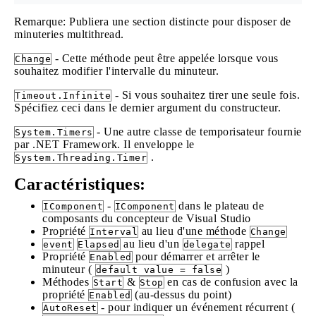
Remarque: Publiera une section distincte pour disposer de
minuteries multithread.
- Cette méthode peut être appelée lorsque vous
Change
souhaitez modifier l'intervalle du minuteur.
- Si vous souhaitez tirer une seule fois.
Timeout.Infinite
Spécifiez ceci dans le dernier argument du constructeur.
- Une autre classe de temporisateur fournie
System.Timers
par .NET Framework. Il enveloppe le
.
System.Threading.Timer
Caractéristiques:
-
dans le plateau de
IComponent
IComponent
composants du concepteur de Visual Studio
Propriété
au lieu d'une méthode
Interval
Change
au lieu d'un
rappel
event
Elapsed
delegate
Propriété
pour démarrer et arrêter le
Enabled
minuteur (
)
default value = false
Méthodes
&
en cas de confusion avec la
Start
Stop
propriété
(au-dessus du point)
Enabled
- pour indiquer un événement récurrent (
AutoReset