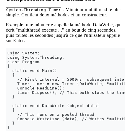
- Minuteur multithread le plus
System.Threading.Timer
simple. Contient deux méthodes et un constructeur.
Exemple: une minuterie appelle la méthode DataWrite, qui
écrit "multithread execute ..." au bout de cinq secondes,
puis toutes les secondes jusqu'à ce que l'utilisateur appuie
sur Enter:
using System;

using System.Threading;

class Program

{

  static void Main()

  {

    // First interval = 5000ms; subsequent interva
    Timer timer = new Timer (DataWrite, "multithre
    Console.ReadLine();

    timer.Dispose(); // This both stops the timer 
  }

  static void DataWrite (object data)

  {

    // This runs on a pooled thread

    Console.WriteLine (data); // Writes "multithre
  }
