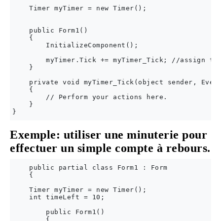
    Timer myTimer = new Timer();

    public Form1()

    {

        InitializeComponent();

        myTimer.Tick += myTimer_Tick; //assign the
    }

    private void myTimer_Tick(object sender, Event
    {

        // Perform your actions here.

    }

Exemple: utiliser une minuterie pour
effectuer un simple compte à rebours.
    public partial class Form1 : Form

    {

    Timer myTimer = new Timer();

    int timeLeft = 10;

        public Form1()

        {
