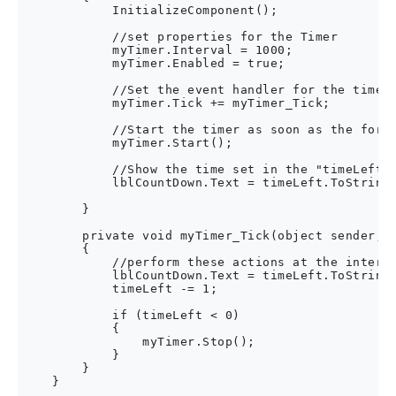
            InitializeComponent();

            //set properties for the Timer

            myTimer.Interval = 1000;

            myTimer.Enabled = true;

            //Set the event handler for the timer,
            myTimer.Tick += myTimer_Tick;

            //Start the timer as soon as the form 
            myTimer.Start();

            //Show the time set in the "timeLeft" 
            lblCountDown.Text = timeLeft.ToString(
        }

        private void myTimer_Tick(object sender, E
        {

            //perform these actions at the interva
            lblCountDown.Text = timeLeft.ToString(
            timeLeft -= 1;

            if (timeLeft < 0)

            {

                myTimer.Stop();

            }

        }
