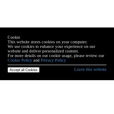
Cookie
This website stores cookies on your computer.
We use cookies to enhance your experience on our
website and deliver personalized content.
For more details on our cookie usage, please review our
Cookie Policy
and
Privacy Policy
Leave this website
Accept all Cookies
Démarrer avec le langage C #
Accéder au dossier partagé du réseau avec le nom
d'utilisateur et le mot de passe
Accéder aux bases de données
Alias ​​de types intégrés