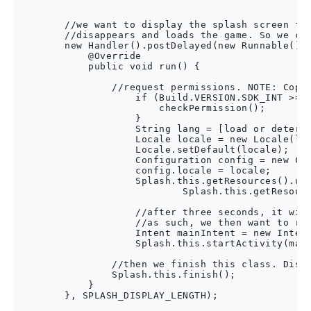
        //we want to display the splash screen for
        //disappears and loads the game. So we cre
        new Handler().postDelayed(new Runnable() {
            @Override

            public void run() {

                //request permissions. NOTE: Copyi
                    if (Build.VERSION.SDK_INT >= B
                        checkPermission();

                    }

                    String lang = [load or determi
                    Locale locale = new Locale(lan
                    Locale.setDefault(locale);

                    Configuration config = new Con
                    config.locale = locale;

                    Splash.this.getResources().upd
                            Splash.this.getResourc
                    //after three seconds, it will
                    //as such, we then want to red
                    Intent mainIntent = new Intent
                    Splash.this.startActivity(main
                //then we finish this class. Dispo
                Splash.this.finish();

            }

        }, SPLASH_DISPLAY_LENGTH);
