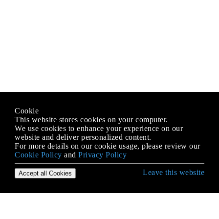
Cookie
This website stores cookies on your computer.
We use cookies to enhance your experience on our
website and deliver personalized content.
For more details on our cookie usage, please review our
Cookie Policy
and
Privacy Policy
Leave this website
Accept all Cookies
Démarrer avec Android
Accès aux bases de données SQLite à l'aide de la
classe ContentValues