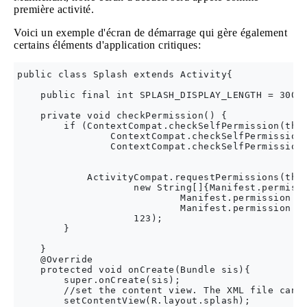
première activité.
Voici un exemple d'écran de démarrage qui gère également
certains éléments d'application critiques:
public class Splash extends Activity{

    public final int SPLASH_DISPLAY_LENGTH = 3000;
    private void checkPermission() {

        if (ContextCompat.checkSelfPermission(this
                ContextCompat.checkSelfPermission(
                ContextCompat.checkSelfPermission(
            ActivityCompat.requestPermissions(this
                    new String[]{Manifest.permissi
                            Manifest.permission.IN
                            Manifest.permission.AC
                    123);

        }

    }

    @Override

    protected void onCreate(Bundle sis){

        super.onCreate(sis);

        //set the content view. The XML file can c
        setContentView(R.layout.splash);
