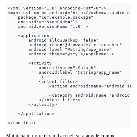
<?xml version="1.0" encoding="utf-8"?>

<manifest xmlns:android="http://schemas.android.co
    package="com.example.package"

    android:versionCode="1"

    android:versionName="1.0" >

    <application

        android:allowBackup="false"

        android:icon="@drawable/ic_launcher"

        android:label="@string/app_name"

        android:theme="@style/AppTheme" >

        <activity

            android:name=".Splash"

            android:label="@string/app_name"

             >

            <intent-filter>

                <action android:name="android.inte
                <category android:name="android.in
            </intent-filter>

        </activity>

    </application>

Maintenant, notre écran d'accueil sera appelé comme