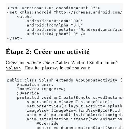
<?xml version="1.0" encoding="utf-8"?>

<set xmlns:android="http://schemas.android.com/apk
    <alpha

        android:duration="1000"

        android:fromAlpha="0.0"

        android:interpolator="@android:anim/accele
        android:toAlpha="1.0" />

Étape 2: Créer une activité
Créez une
activité vide à l'
aide d'Android Studio nommé
. Ensuite, placez-y le code suivant:
Splash
public class Splash extends AppCompatActivity {

    Animation anim;

    ImageView imageView;

    @Override

    protected void onCreate(Bundle savedInstanceSt
        super.onCreate(savedInstanceState);

        setContentView(R.layout.activity_splash);

        imageView=(ImageView)findViewById(R.id.ima
        anim = AnimationUtils.loadAnimation(getApp
        anim.setAnimationListener(new Animation.An
            @Override

            public void onAnimationStart(Animation