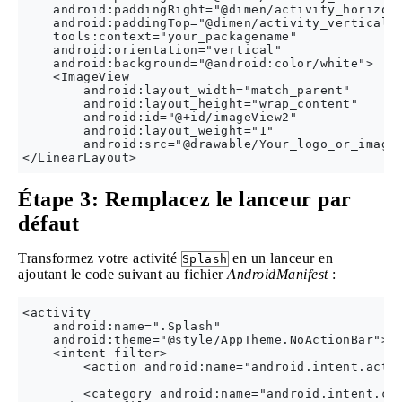
    android:paddingRight="@dimen/activity_horizont
    android:paddingTop="@dimen/activity_vertical_m
    tools:context="your_packagename"

    android:orientation="vertical"

    android:background="@android:color/white">

    <ImageView

        android:layout_width="match_parent"

        android:layout_height="wrap_content"

        android:id="@+id/imageView2"

        android:layout_weight="1"

        android:src="@drawable/Your_logo_or_image"
Étape 3: Remplacez le lanceur par
défaut
Transformez votre activité
en un lanceur en
Splash
ajoutant le code suivant au fichier
AndroidManifest
:
<activity

    android:name=".Splash"

    android:theme="@style/AppTheme.NoActionBar">

    <intent-filter>

        <action android:name="android.intent.actio
        <category android:name="android.intent.cat