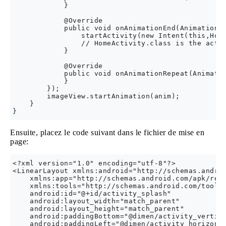
            }

            @Override

            public void onAnimationEnd(Animation a
                startActivity(new Intent(this,Home
                // HomeActivity.class is the activ
            }

            @Override

            public void onAnimationRepeat(Animatio
            }

        });

        imageView.startAnimation(anim);

    }

Ensuite, placez le code suivant dans le fichier de mise en
page:
<?xml version="1.0" encoding="utf-8"?>

<LinearLayout xmlns:android="http://schemas.androi
    xmlns:app="http://schemas.android.com/apk/res-
    xmlns:tools="http://schemas.android.com/tools"
    android:id="@+id/activity_splash"

    android:layout_width="match_parent"

    android:layout_height="match_parent"

    android:paddingBottom="@dimen/activity_vertica
    android:paddingLeft="@dimen/activity_horizonta