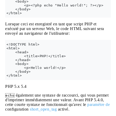
    <body>

        <p><?php echo "Hello world!"; ?></p>

    </body>

Lorsque ceci est enregistré en tant que script PHP et
exécuté par un serveur Web, le code HTML suivant sera
envoyé au navigateur de l'utilisateur:
<!DOCTYPE html>

<html>

    <head>

        <title>PHP!</title>

    </head>

    <body>

        <p>Hello world!</p>

    </body>

PHP 5.x
5.4
également une syntaxe de raccourci, qui vous permet
echo
d'imprimer immédiatement une valeur. Avant PHP 5.4.0,
cette courte syntaxe ne fonctionnait qu'avec le
paramètre de
configuration
short_open_tag
activé.