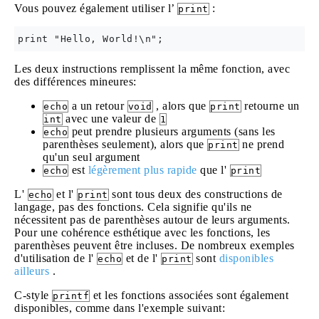
Vous pouvez également utiliser l’
:
print
Les deux instructions remplissent la même fonction, avec
des différences mineures:
a un retour
, alors que
retourne un
echo
void
print
avec une valeur de
int
1
peut prendre plusieurs arguments (sans les
echo
parenthèses seulement), alors que
ne prend
print
qu'un seul argument
est
légèrement plus rapide
que l'
echo
print
L'
et l'
sont tous deux des constructions de
echo
print
langage, pas des fonctions. Cela signifie qu'ils ne
nécessitent pas de parenthèses autour de leurs arguments.
Pour une cohérence esthétique avec les fonctions, les
parenthèses peuvent être incluses. De nombreux exemples
d'utilisation de l'
et de l'
sont
disponibles
echo
print
ailleurs
.
C-style
et les fonctions associées sont également
printf
disponibles, comme dans l'exemple suivant: