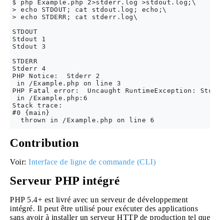
$ php Example.php 2>stderr.log >stdout.log;\

> echo STDOUT; cat stdout.log; echo;\

> echo STDERR; cat stderr.log\

STDOUT

Stdout 1

Stdout 3

STDERR

Stderr 4

PHP Notice:  Stderr 2

 in /Example.php on line 3

PHP Fatal error:  Uncaught RuntimeException: Stder
 in /Example.php:6

Stack trace:

#0 {main}

Contribution
Voir:
Interface de ligne de commande (CLI)
Serveur PHP intégré
PHP 5.4+ est livré avec un serveur de développement
intégré. Il peut être utilisé pour exécuter des applications
sans avoir à installer un serveur HTTP de production tel que