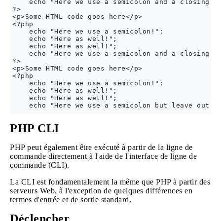
    echo "Here we use a semicolon and a closing ta
?>

<p>Some HTML code goes here</p>

<?php

    echo "Here we use a semicolon!";

    echo "Here as well!";

    echo "Here as well!";

    echo "Here we use a semicolon and a closing ta
?>

<p>Some HTML code goes here</p>

<?php

    echo "Here we use a semicolon!";

    echo "Here as well!";

    echo "Here as well!";

PHP CLI
PHP peut également être exécuté à partir de la ligne de
commande directement à l'aide de l'interface de ligne de
commande (CLI).
La CLI est fondamentalement la même que PHP à partir des
serveurs Web, à l'exception de quelques différences en
termes d'entrée et de sortie standard.
Déclencher