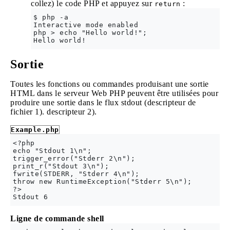
collez) le code PHP et appuyez sur
:
return
$ php -a

Interactive mode enabled

php > echo "Hello world!";

Hello world!
Sortie
Toutes les fonctions ou commandes produisant une sortie
HTML dans le serveur Web PHP peuvent être utilisées pour
produire une sortie dans le flux stdout (descripteur de
fichier 1). descripteur 2).
Example.php
<?php

echo "Stdout 1\n";

trigger_error("Stderr 2\n");

print_r("Stdout 3\n");

fwrite(STDERR, "Stderr 4\n");

throw new RuntimeException("Stderr 5\n");

?>

Ligne de commande shell